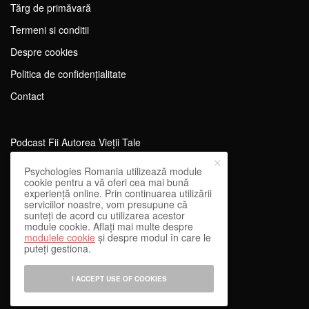
Tărg de primăvară
Termeni si conditii
Despre cookies
Politica de confidențialitate
Contact
Podcast Fii Autorea Vieții Tale
Evenimente Fii Autoarea Vieții Tale!
Psychologies Romania utilizează module
cookie pentru a vă oferi cea mai bună
SportEdu
experiență online. Prin continuarea utilizării
serviciilor noastre, vom presupune că
Antrenament Mental pentru Sportivi
sunteți de acord cu utilizarea acestor
module cookie. Aflați mai multe despre
Learning Network
modulele cookie
și despre modul în care le
puteți gestiona.
WEnough
Reward & Engage
I ACCEPT USE OF COOKIES