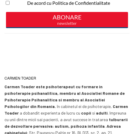
CARMEN TOADER
Carmen Toader este psihoterapeut cu formare in
psihoterapie psihanalitica, membru al Asociatiei Romane de
Psihoterapie Psihanalitica si membru al Asociatiei
Psihologilor din Romania.
In cabinetul ei de psihoterapie,
Carmen
Toader
a dobandit experienta de lucru cu
copii
si
adulti
. Impreuna
cu unii dintre micii sai pacienti, a avut succese in tratarea
tulburarii
de dezvoltare pervasiva: autism, psihoza infantila
.
Adresa
cabinetului:
Str. Paunescu Paltin nr 16, Bl. D13, sc. 2, ap. 21.