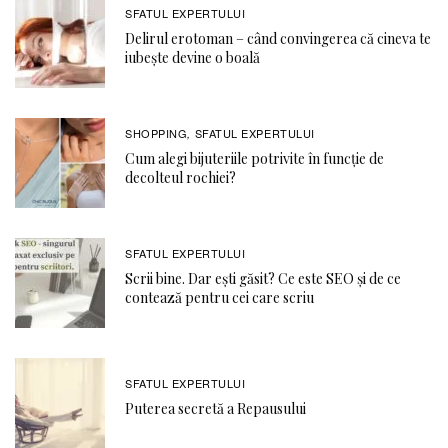
SFATUL EXPERTULUI
Delirul erotoman – când convingerea că cineva te
iubește devine o boală
SHOPPING
SFATUL EXPERTULUI
,
Cum alegi bijuteriile potrivite în funcție de
decolteul rochiei?
SFATUL EXPERTULUI
Scrii bine. Dar ești găsit? Ce este SEO și de ce
contează pentru cei care scriu
SFATUL EXPERTULUI
Puterea secretă a Repausului