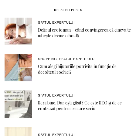
RELATED POSTS
SFATUL EXPERTULUI
Delirul erotoman – când convingerea că cineva te
iubește devine o boală
SHOPPING
SFATUL EXPERTULUI
,
Cum alegi bijuteriile potrivite în funcție de
decolteul rochiei?
SFATUL EXPERTULUI
Scrii bine. Dar ești găsit? Ce este SEO și de ce
contează pentru cei care scriu
SFATUL EXPERTULUI