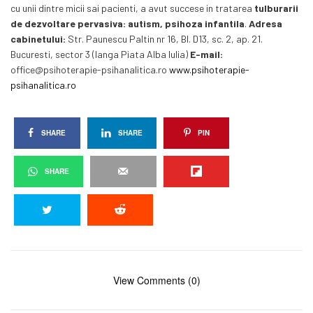
cu unii dintre micii sai pacienti, a avut succese in tratarea
tulburarii
de dezvoltare pervasiva: autism, psihoza infantila
.
Adresa
cabinetului:
Str. Paunescu Paltin nr 16, Bl. D13, sc. 2, ap. 21.
Bucuresti, sector 3 (langa Piata Alba Iulia)
E-mail:
office@psihoterapie-psihanalitica.ro
www.psihoterapie-
psihanalitica.ro
SHARE
SHARE
PIN
SHARE
View Comments (0)