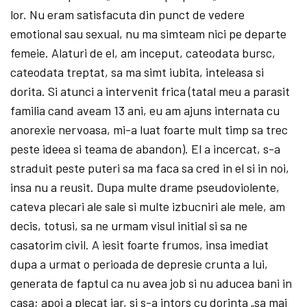
lor. Nu eram satisfacuta din punct de vedere
emotional sau sexual, nu ma simteam nici pe departe
femeie. Alaturi de el, am inceput, cateodata bursc,
cateodata treptat, sa ma simt iubita, inteleasa si
dorita. Si atunci a intervenit frica (tatal meu a parasit
familia cand aveam 13 ani, eu am ajuns internata cu
anorexie nervoasa, mi-a luat foarte mult timp sa trec
peste ideea si teama de abandon). El a incercat, s-a
straduit peste puteri sa ma faca sa cred in el si in noi,
insa nu a reusit. Dupa multe drame pseudoviolente,
cateva plecari ale sale si multe izbucniri ale mele, am
decis, totusi, sa ne urmam visul initial si sa ne
casatorim civil. A iesit foarte frumos, insa imediat
dupa a urmat o perioada de depresie crunta a lui,
generata de faptul ca nu avea job si nu aducea bani in
casa; apoi a plecat iar, si s-a intors cu dorinta „sa mai