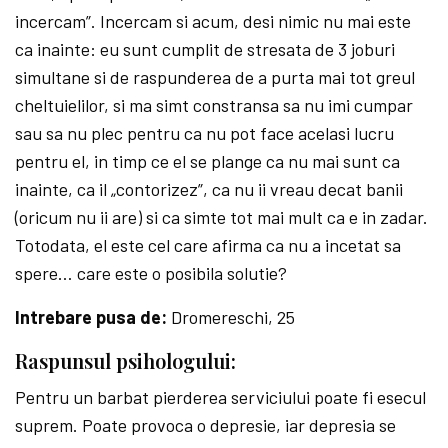
incercam”. Incercam si acum, desi nimic nu mai este
ca inainte: eu sunt cumplit de stresata de 3 joburi
simultane si de raspunderea de a purta mai tot greul
cheltuielilor, si ma simt constransa sa nu imi cumpar
sau sa nu plec pentru ca nu pot face acelasi lucru
pentru el, in timp ce el se plange ca nu mai sunt ca
inainte, ca il „contorizez”, ca nu ii vreau decat banii
(oricum nu ii are) si ca simte tot mai mult ca e in zadar.
Totodata, el este cel care afirma ca nu a incetat sa
spere… care este o posibila solutie?
Intrebare pusa de:
Dromereschi, 25
Raspunsul psihologului:
Pentru un barbat pierderea serviciului poate fi esecul
suprem. Poate provoca o depresie, iar depresia se