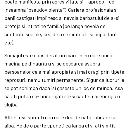
poate manifesta prin agresivitate si – apropo – ce
inseamna “pseudoviolenta”? Cariera profesionala si
banii castigati implinesc si nevoia barbatului de a-si
proteja si intretine familia (pe langa nevoia de
contacte sociale, cea de a se simti util si important
etc).
Somajul este considerat un mare esec care uneori
macina pe dinauntru si se descarca asupra
persoanelor cele mai apropiate si mai dragi prin tipete,
reprosuri, nemultumiri permanente. Sigur ca lucrurile
se pot schimba daca isi gaseste un loc de munca. Asa
ca ati putea sa-l incurajati sa-si caute mai energic o
slujba.
Altfel, dvs sunteti cea care decide cata rabdare sa
aiba. Pe de o parte spuneti ca langa el v-ati simtit