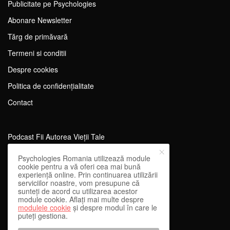
Publicitate pe Psychologies
Abonare Newsletter
Tărg de primăvară
Termeni si conditii
Despre cookies
Politica de confidențialitate
Contact
Podcast Fii Autorea Vieții Tale
Evenimente Fii Autoarea Vieții Tale!
Psychologies Romania utilizează module
cookie pentru a vă oferi cea mai bună
SportEdu
experiență online. Prin continuarea utilizării
serviciilor noastre, vom presupune că
Antrenament Mental pentru Sportivi
sunteți de acord cu utilizarea acestor
module cookie. Aflați mai multe despre
Learning Network
modulele cookie
și despre modul în care le
puteți gestiona.
WEnough