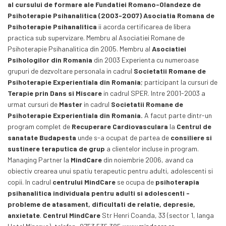
al cursului de formare ale Fundatiei Romano-Olandeze de
Psihoterapie Psihanalitica (2003-2007)
Asociatia Romana de
Psihoterapie Psihanalitica
ii acorda certificarea de libera
practica sub supervizare. Membru al Asociatiei Romane de
Psihoterapie Psihanalitica din 2005. Membru al
Asociatiei
Psihologilor din Romania
din 2003 Experienta cu numeroase
grupuri de dezvoltare personala in cadrul
Societatii Romane de
Psihoterapie Experientiala din Romania
; participant la cursuri de
Terapie prin Dans si Miscare
in cadrul SPER. Intre 2001-2003 a
urmat cursuri de
Master
in cadrul
Societatii Romane de
Psihoterapie Experientiala din Romania.
A facut parte dintr-un
program complet de
Recuperare Cardiovasculara
la
Centrul de
sanatate Budapesta
unde s-a ocupat de partea de
consiliere si
sustinere teraputica de grup
a clientelor incluse in program.
Managing Partner la
MindCare
din noiembrie 2006, avand ca
obiectiv crearea unui spatiu terapeutic pentru adulti, adolescenti si
copii. In cadrul
centrului MindCare
se ocupa de
psihoterapia
psihanalitica individuala pentru adulti si adolescenti -
probleme de atasament, dificultati de relatie, depresie,
anxietate
.
Centrul MindCare
Str Henri Coanda, 33 (sector 1, langa