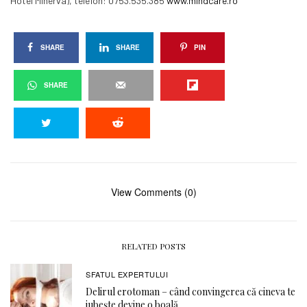
Hotel Minerva), telefon: 0753.535.385
www.mindcare.ro
SHARE
SHARE
PIN
SHARE
View Comments (0)
RELATED POSTS
SFATUL EXPERTULUI
Delirul erotoman – când convingerea că cineva te
iubește devine o boală