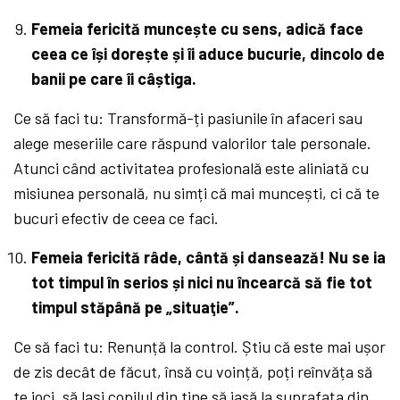
Femeia fericită muncește cu sens, adică face
ceea ce își dorește și îi aduce bucurie, dincolo de
banii pe care îi câștiga.
Ce să faci tu: Transformă-ți pasiunile în afaceri sau
alege meseriile care răspund valorilor tale personale.
Atunci când activitatea profesională este aliniată cu
misiunea personală, nu simți că mai muncești, ci că te
bucuri efectiv de ceea ce faci.
Femeia fericită râde, cântă și dansează! Nu se ia
tot timpul în serios și nici nu încearcă să fie tot
timpul stăpână pe „situaţie”.
Ce să faci tu: Renunță la control. Știu că este mai ușor
de zis decât de făcut, însă cu voință, poți reînvăța să
te joci, să lași copilul din tine să iasă la suprafața din