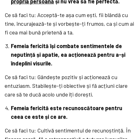
propria persoană
și nu vrea să fie perfectă.
Ce să faci tu: Acceptă-te așa cum ești, fii blândă cu
tine, încurajează-te și vorbește-ți frumos, ca și cum ai
fi cea mai bună prietenă a ta.
Femeia fericită își combate sentimentele de
neputință și apatie, ea acționează pentru a-și
îndeplini visurile.
Ce să faci tu: Gândește pozitiv și acționează cu
entuziasm. Stabilește-ți obiective și fă acțiuni clare
care să te ducă acolo unde îți dorești.
Femeia fericită este recunoscătoare pentru
ceea ce este și ce are.
Ce să faci tu: Cultivă sentimentul de recunoștință. În
fiecare seară, fă o retrospectivă a tuturor lucrurilor