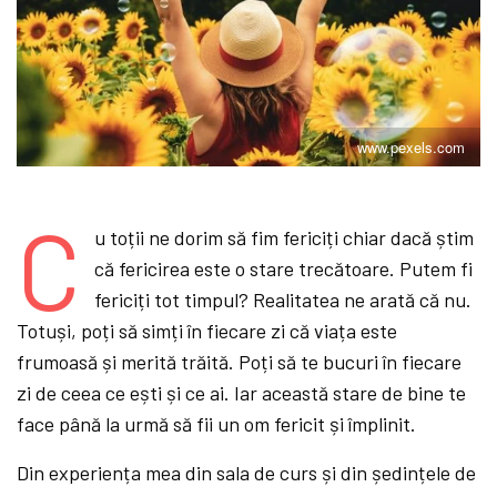
www.pexels.com
C
u toții ne dorim să fim fericiți chiar dacă știm
că fericirea este o stare trecătoare. Putem fi
fericiți tot timpul? Realitatea ne arată că nu.
Totuși, poți să simți în fiecare zi că viața este
frumoasă și merită trăită. Poți să te bucuri în fiecare
zi de ceea ce ești și ce ai. Iar această stare de bine te
face până la urmă să fii un om fericit și împlinit.
Din experiența mea din sala de curs și din ședințele de