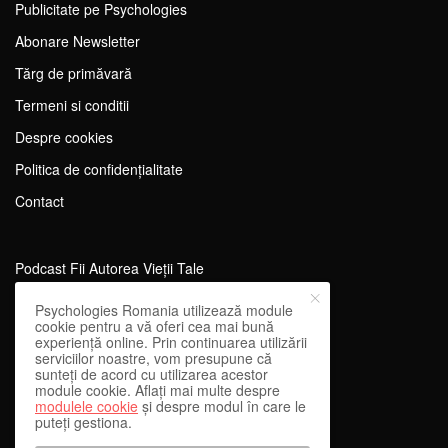
Publicitate pe Psychologies
Abonare Newsletter
Tărg de primăvară
Termeni si conditii
Despre cookies
Politica de confidențialitate
Contact
Podcast Fii Autorea Vieții Tale
Evenimente Fii Autoarea Vieții Tale!
Psychologies Romania utilizează module
cookie pentru a vă oferi cea mai bună
SportEdu
experiență online. Prin continuarea utilizării
serviciilor noastre, vom presupune că
Antrenament Mental pentru Sportivi
sunteți de acord cu utilizarea acestor
module cookie. Aflați mai multe despre
Learning Network
modulele cookie
și despre modul în care le
puteți gestiona.
WEnough