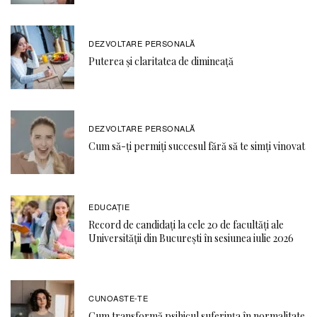
DEZVOLTARE PERSONALĂ
Puterea și claritatea de dimineață
DEZVOLTARE PERSONALĂ
Cum să-ți permiți succesul fără să te simți vinovat
EDUCAŢIE
Record de candidați la cele 20 de facultăți ale
Universității din București în sesiunea iulie 2026
CUNOASTE-TE
Cum transformă psihicul suferința în normalitate