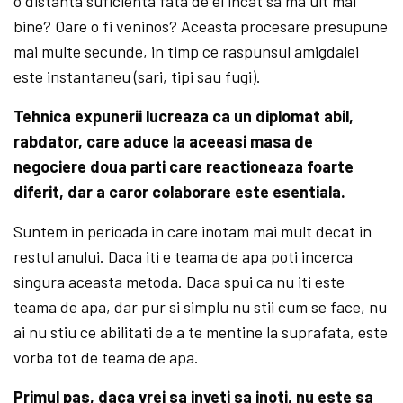
o distanta suficienta fata de el incat sa ma uit mai
bine? Oare o fi veninos? Aceasta procesare presupune
mai multe secunde, in timp ce raspunsul amigdalei
este instantaneu (sari, tipi sau fugi).
Tehnica expunerii lucreaza ca un diplomat abil,
rabdator, care aduce la aceeasi masa de
negociere doua parti care reactioneaza foarte
diferit, dar a caror colaborare este esentiala.
Suntem in perioada in care inotam mai mult decat in
restul anului. Daca iti e teama de apa poti incerca
singura aceasta metoda. Daca spui ca nu iti este
teama de apa, dar pur si simplu nu stii cum se face, nu
ai nu stiu ce abilitati de a te mentine la suprafata, este
vorba tot de teama de apa.
Primul pas, daca vrei sa inveti sa inoti, nu este sa