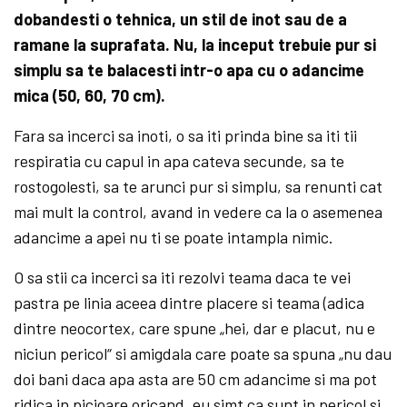
dobandesti o tehnica, un stil de inot sau de a
ramane la suprafata. Nu, la inceput trebuie pur si
simplu sa te balacesti intr-o apa cu o adancime
mica (50, 60, 70 cm).
Fara sa incerci sa inoti, o sa iti prinda bine sa iti tii
respiratia cu capul in apa cateva secunde, sa te
rostogolesti, sa te arunci pur si simplu, sa renunti cat
mai mult la control, avand in vedere ca la o asemenea
adancime a apei nu ti se poate intampla nimic.
O sa stii ca incerci sa iti rezolvi teama daca te vei
pastra pe linia aceea dintre placere si teama (adica
dintre neocortex, care spune „hei, dar e placut, nu e
niciun pericol“ si amigdala care poate sa spuna „nu dau
doi bani daca apa asta are 50 cm adancime si ma pot
ridica in picioare oricand, eu simt ca sunt in pericol si