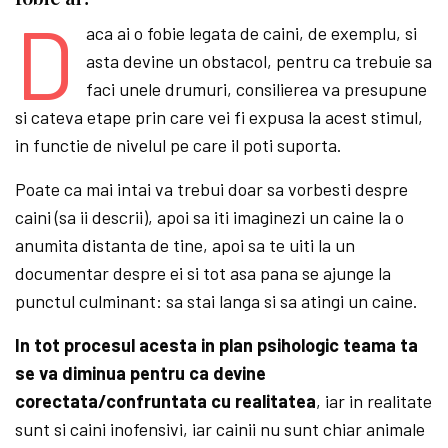
D
aca ai o fobie legata de caini, de exemplu, si
asta devine un obstacol, pentru ca trebuie sa
faci unele drumuri, consilierea va presupune
si cateva etape prin care vei fi expusa la acest stimul,
in functie de nivelul pe care il poti suporta.
Poate ca mai intai va trebui doar sa vorbesti despre
caini (sa ii descrii), apoi sa iti imaginezi un caine la o
anumita distanta de tine, apoi sa te uiti la un
documentar despre ei si tot asa pana se ajunge la
punctul culminant: sa stai langa si sa atingi un caine.
In tot procesul acesta in plan psihologic teama ta
se va diminua pentru ca devine
corectata/confruntata cu realitatea
, iar in realitate
sunt si caini inofensivi, iar cainii nu sunt chiar animale