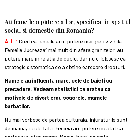
Au femeile o putere a lor, specifica, in spatiul
social si domestic din Romania?
A. L.:
Cred ca femeile au o putere mai greu vizibila.
Femeile „lucreaza“ mai mult din afara granitelor, au
putere mare in relatia de cuplu, dar nu o folosesc ca
strategie sistematica de a obtine oarecare drepturi.
Mamele au influenta mare, cele de baieti cu
precadere. Vedeam statistici ce aratau ca
motivele de divort erau soacrele, mamele
barbatilor.
Nu mai vorbesc de partea culturala, injuraturile sunt
de mama, nu de tata. Femeia are putere nu atat ca
partenera, ci ca mama. Mama „bate“ nevasta.