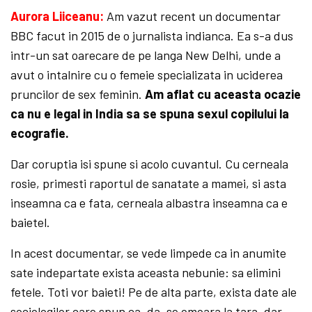
Aurora Liiceanu:
Am vazut recent un documentar
BBC facut in 2015 de o jurnalista indianca. Ea s-a dus
intr-un sat oarecare de pe langa New Delhi, unde a
avut o intalnire cu o femeie specializata in uciderea
pruncilor de sex feminin.
Am aflat cu aceasta ocazie
ca nu e legal in India sa se spuna sexul copilului la
ecografie.
Dar coruptia isi spune si acolo cuvantul. Cu cerneala
rosie, primesti raportul de sanatate a mamei, si asta
inseamna ca e fata, cerneala albastra inseamna ca e
baietel.
In acest documentar, se vede limpede ca in anumite
sate indepartate exista aceasta nebunie: sa elimini
fetele. Toti vor baieti! Pe de alta parte, exista date ale
sociologilor care spun ca, da, se omoara la tara, dar