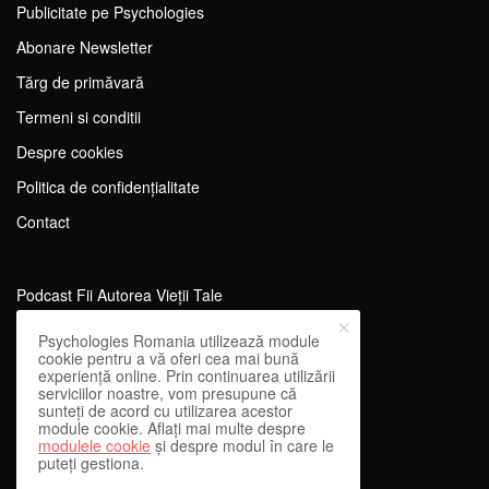
Publicitate pe Psychologies
Abonare Newsletter
Tărg de primăvară
Termeni si conditii
Despre cookies
Politica de confidențialitate
Contact
Podcast Fii Autorea Vieții Tale
Evenimente Fii Autoarea Vieții Tale!
Psychologies Romania utilizează module
cookie pentru a vă oferi cea mai bună
SportEdu
experiență online. Prin continuarea utilizării
serviciilor noastre, vom presupune că
Antrenament Mental pentru Sportivi
sunteți de acord cu utilizarea acestor
module cookie. Aflați mai multe despre
Learning Network
modulele cookie
și despre modul în care le
puteți gestiona.
WEnough