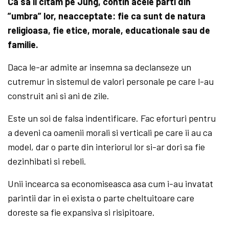
Ca sa il citam pe Jung, contin acele parti din
”umbra” lor, neacceptate: fie ca sunt de natura
religioasa, fie etice, morale, educationale sau de
familie.
Daca le-ar admite ar insemna sa declanseze un
cutremur in sistemul de valori personale pe care l-au
construit ani si ani de zile.
Este un soi de falsa indentificare. Fac eforturi pentru
a deveni ca oamenii morali si verticali pe care ii au ca
model, dar o parte din interiorul lor si-ar dori sa fie
dezinhibati si rebeli.
Unii incearca sa economiseasca asa cum i-au invatat
parintii dar in ei exista o parte cheltuitoare care
doreste sa fie expansiva si risipitoare.