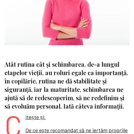
Atât rutina cât și schimbarea, de-a lungul
etapelor vieții, au roluri egale ca importanță.
în copilărie, rutina ne dă stabilitate și
siguranță, iar la maturitate, schimbarea ne
ajută să de redescoperim, să ne redefinim și
să evoluăm personal. Iată câteva informații.
C
itește și:
De ce este recomandat să ne iertăm propriile