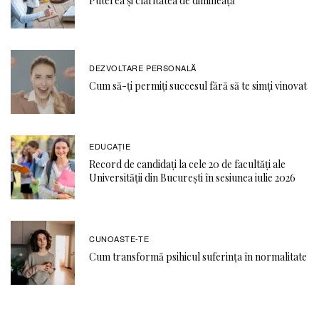
Puterea și claritatea de dimineață
DEZVOLTARE PERSONALĂ
Cum să-ți permiți succesul fără să te simți vinovat
EDUCAŢIE
Record de candidați la cele 20 de facultăți ale
Universității din București în sesiunea iulie 2026
CUNOASTE-TE
Cum transformă psihicul suferința în normalitate