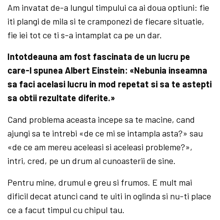
Am invatat de-a lungul timpului ca ai doua optiuni: fie
iti plangi de mila si te cramponezi de fiecare situatie,
fie iei tot ce ti s-a intamplat ca pe un dar.
Intotdeauna am fost fascinata de un lucru pe
care-l spunea Albert Einstein: «Nebunia inseamna
sa faci acelasi lucru in mod repetat si sa te astepti
sa obtii rezultate diferite.»
Cand problema aceasta incepe sa te macine, cand
ajungi sa te intrebi «de ce mi se intampla asta?» sau
«de ce am mereu aceleasi si aceleasi probleme?»,
intri, cred, pe un drum al cunoasterii de sine.
Pentru mine, drumul e greu si frumos. E mult mai
dificil decat atunci cand te uiti in oglinda si nu-ti place
ce a facut timpul cu chipul tau.