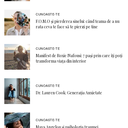
CUNOASTE-TE
F.O.M.O şi pierderea sinelui: când teama de a nu
rata ceva te face să te pierzi pe tine
CUNOASTE-TE
Manifest de Roxie Nafousi: 7 pași prin care îți poți
transforma viața din interior
CUNOASTE-TE
Dr. Lauren Cook: Generația Anxietate
CUNOASTE-TE
Maya Angelou și psihologia traumei