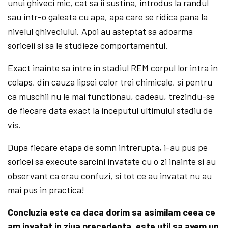
unui ghiveci mic, cat sa ii sustina, introdus la randul
sau intr-o galeata cu apa, apa care se ridica pana la
nivelul ghiveciului. Apoi au asteptat sa adoarma
soriceii si sa le studieze comportamentul.
Exact inainte sa intre in stadiul REM corpul lor intra in
colaps, din cauza lipsei celor trei chimicale, si pentru
ca muschii nu le mai functionau, cadeau, trezindu-se
de fiecare data exact la inceputul ultimului stadiu de
vis.
Dupa fiecare etapa de somn intrerupta, i-au pus pe
soricei sa execute sarcini invatate cu o zi inainte si au
observant ca erau confuzi, si tot ce au invatat nu au
mai pus in practica!
Concluzia este ca daca dorim sa asimilam ceea ce
am invatat in ziua precedenta, este util sa avem un