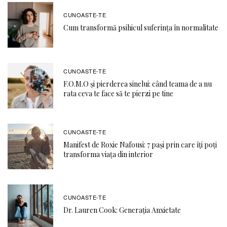
CUNOASTE-TE
Cum transformă psihicul suferința în normalitate
CUNOASTE-TE
F.O.M.O şi pierderea sinelui: când teama de a nu
rata ceva te face să te pierzi pe tine
CUNOASTE-TE
Manifest de Roxie Nafousi: 7 pași prin care îți poți
transforma viața din interior
CUNOASTE-TE
Dr. Lauren Cook: Generația Anxietate