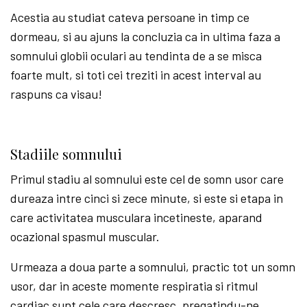
Acestia au studiat cateva persoane in timp ce
dormeau, si au ajuns la concluzia ca in ultima faza a
somnului globii oculari au tendinta de a se misca
foarte mult, si toti cei treziti in acest interval au
raspuns ca visau!
Stadiile somnului
Primul stadiu al somnului este cel de somn usor care
dureaza intre cinci si zece minute, si este si etapa in
care activitatea musculara incetineste, aparand
ocazional spasmul muscular.
Urmeaza a doua parte a somnului, practic tot un somn
usor, dar in aceste momente respiratia si ritmul
cardiac sunt cele care descresc, pregatindu-ne