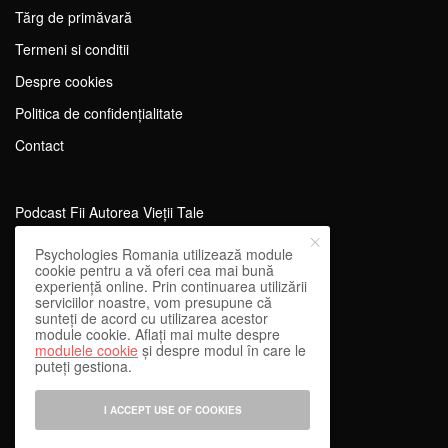
Tărg de primăvară
Termeni si conditii
Despre cookies
Politica de confidențialitate
Contact
Podcast Fii Autorea Vieții Tale
Evenimente Fii Autoarea Vieții Tale!
Psychologies Romania utilizează module
cookie pentru a vă oferi cea mai bună
SportEdu
experiență online. Prin continuarea utilizării
serviciilor noastre, vom presupune că
Antrenament Mental pentru Sportivi
sunteți de acord cu utilizarea acestor
module cookie. Aflați mai multe despre
Learning Network
modulele cookie
și despre modul în care le
puteți gestiona.
WEnough
Reward & Engage
I ACCEPT USE OF COOKIES