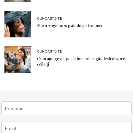
CUNOASTE-TE
Maya Angelou și psihologia traumei
CUNOASTE-TE
Cum ajunge înapoi la tine tot ce gândești despre
ceilalți