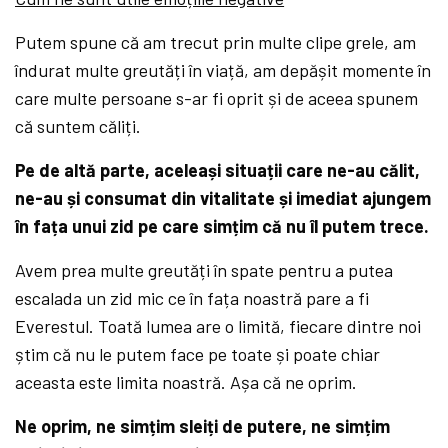
Putem spune că am trecut prin multe clipe grele, am
îndurat multe greutăți în viață, am depășit momente în
care multe persoane s-ar fi oprit și de aceea spunem
că suntem căliți.
Pe de altă parte, aceleași situații care ne-au călit,
ne-au și consumat din vitalitate și imediat ajungem
în fața unui zid pe care simțim că nu îl putem trece.
Avem prea multe greutăți în spate pentru a putea
escalada un zid mic ce în fața noastră pare a fi
Everestul. Toată lumea are o limită, fiecare dintre noi
știm că nu le putem face pe toate și poate chiar
aceasta este limita noastră. Așa că ne oprim.
Ne oprim, ne simțim sleiți de putere, ne simțim