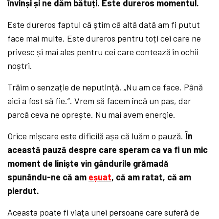
învinși și ne dăm bătuți. Este dureros momentul.
Este dureros faptul că știm că altă dată am fi putut
face mai multe. Este dureros pentru toți cei care ne
privesc și mai ales pentru cei care contează în ochii
noștri.
Trăim o senzație de neputință. „Nu am ce face. Până
aici a fost să fie.”. Vrem să facem încă un pas, dar
parcă ceva ne oprește. Nu mai avem energie.
Orice mișcare este dificilă așa că luăm o pauză.
În
această pauză despre care speram ca va fi un mic
moment de liniște vin gândurile grămadă
spunându-ne că am
eșuat
, că am ratat, că am
pierdut.
Aceasta poate fi viața unei persoane care suferă de