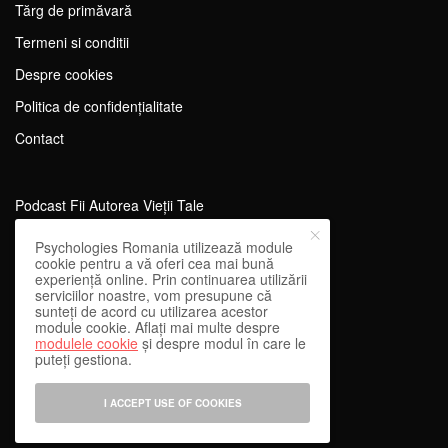
Tărg de primăvară
Termeni si conditii
Despre cookies
Politica de confidențialitate
Contact
Podcast Fii Autorea Vieții Tale
Evenimente Fii Autoarea Vieții Tale!
Psychologies Romania utilizează module
cookie pentru a vă oferi cea mai bună
SportEdu
experiență online. Prin continuarea utilizării
serviciilor noastre, vom presupune că
Antrenament Mental pentru Sportivi
sunteți de acord cu utilizarea acestor
module cookie. Aflați mai multe despre
Learning Network
modulele cookie
și despre modul în care le
puteți gestiona.
WEnough
Reward & Engage
I ACCEPT USE OF COOKIES