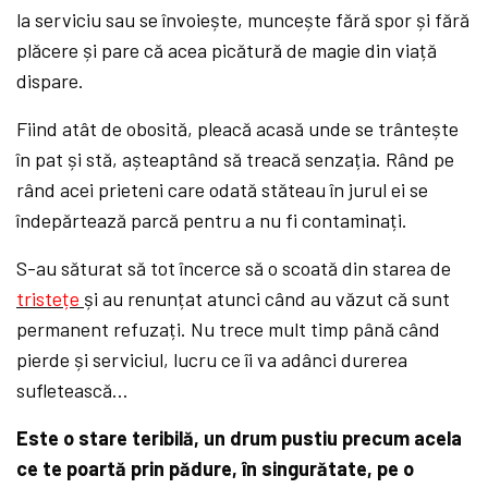
la serviciu sau se învoiește, muncește fără spor și fără
plăcere și pare că acea picătură de magie din viață
dispare.
Fiind atât de obosită, pleacă acasă unde se trântește
în pat și stă, așteaptând să treacă senzația. Rând pe
rând acei prieteni care odată stăteau în jurul ei se
îndepărtează parcă pentru a nu fi contaminați.
S-au săturat să tot încerce să o scoată din starea de
tristețe
și au renunțat atunci când au văzut că sunt
permanent refuzați. Nu trece mult timp până când
pierde și serviciul, lucru ce îi va adânci durerea
sufletească…
Este o stare teribilă, un drum pustiu precum acela
ce te poartă prin pădure, în singurătate, pe o