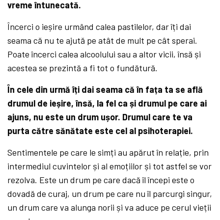
vreme întunecată.
Încerci o ieșire urmând calea pastilelor, dar îți dai
seama că nu te ajută pe atât de mult pe cât sperai.
Poate încerci calea alcoolului sau a altor vicii, însă și
acestea se prezintă a fi tot o fundătură.
În cele din urmă îți dai seama că în fața ta se află
drumul de ieșire, însă, la fel ca și drumul pe care ai
ajuns, nu este un drum ușor. Drumul care te va
purta către sănătate este cel al psihoterapiei.
Sentimentele pe care le simți au apărut în relație, prin
intermediul cuvintelor și al emoțiilor și tot astfel se vor
rezolva. Este un drum pe care dacă îl începi este o
dovadă de curaj, un drum pe care nu îl parcurgi singur,
un drum care va alunga norii și va aduce pe cerul vieții