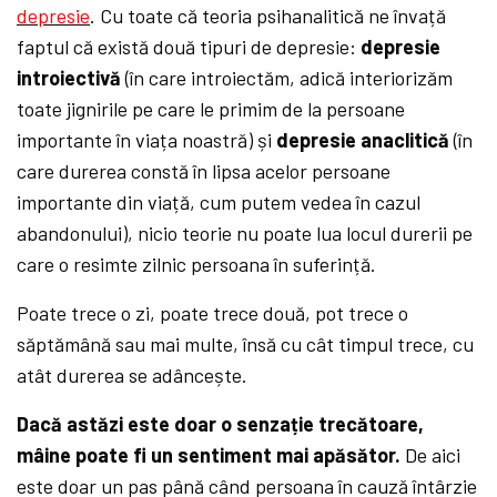
depresie
. Cu toate că teoria psihanalitică ne învață
faptul că există două tipuri de depresie:
depresie
introiectivă
(în care introiectăm, adică interiorizăm
toate jignirile pe care le primim de la persoane
importante în viața noastră) și
depresie anaclitică
(în
care durerea constă în lipsa acelor persoane
importante din viață, cum putem vedea în cazul
abandonului), nicio teorie nu poate lua locul durerii pe
care o resimte zilnic persoana în suferință.
Poate trece o zi, poate trece două, pot trece o
săptămână sau mai multe, însă cu cât timpul trece, cu
atât durerea se adâncește.
Dacă astăzi este doar o senzație trecătoare,
mâine poate fi un sentiment mai apăsător.
De aici
este doar un pas până când persoana în cauză întârzie