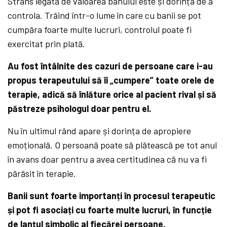
Strâns legată de valoarea banului este și dorința de a
controla. Trăind într-o lume în care cu banii se pot
cumpăra foarte multe lucruri, controlul poate fi
exercitat prin plată.
Au fost întâlnite des cazuri de persoane care i-au
propus terapeutului să îi „cumpere” toate orele de
terapie, adică să înlăture orice al pacient rival și să
păstreze psihologul doar pentru el.
Nu în ultimul rând apare și dorința de apropiere
emoțională. O persoană poate să plătească pe tot anul
în avans doar pentru a avea certitudinea că nu va fi
părăsit în terapie.
Banii sunt foarte importanți în procesul terapeutic
și pot fi asociați cu foarte multe lucruri, în funcție
de lanțul simbolic al fiecărei persoane.