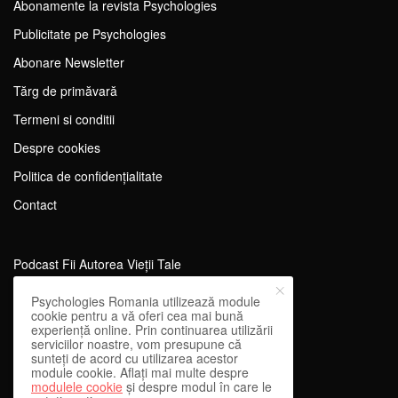
Abonamente la revista Psychologies
Publicitate pe Psychologies
Abonare Newsletter
Tărg de primăvară
Termeni si conditii
Despre cookies
Politica de confidențialitate
Contact
Podcast Fii Autorea Vieții Tale
Evenimente Fii Autoarea Vieții Tale!
Psychologies Romania utilizează module
cookie pentru a vă oferi cea mai bună
SportEdu
experiență online. Prin continuarea utilizării
serviciilor noastre, vom presupune că
Antrenament Mental pentru Sportivi
sunteți de acord cu utilizarea acestor
module cookie. Aflați mai multe despre
Learning Network
modulele cookie
și despre modul în care le