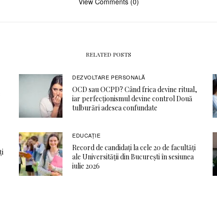
View Comments (0)
RELATED POSTS
DEZVOLTARE PERSONALĂ
OCD sau OCPD? Când frica devine ritual,
e
iar perfecționismul devine control Două
tulburări adesea confundate
EDUCAŢIE
Record de candidați la cele 20 de facultăți
ți
ale Universității din București în sesiunea
iulie 2026