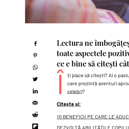
Lectura ne îmbogățeșt
toate aspectele poziti
ce e bine să citești câ
Î
ți place să citești? Ai o pas
care prezintă aventuri apro
celebri
?
Citește și:
10 BENEFICII PE CARE LE ADU
DEZVOLTĂ ABILITĂȚILE COPIL