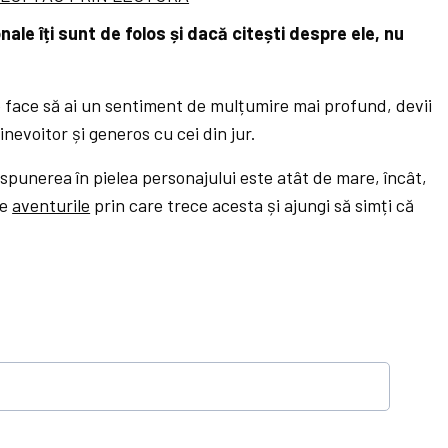
nale îți sunt de folos și dacă citești despre ele, nu
e face să ai un sentiment de mulțumire mai profund, devii
inevoitor și generos cu cei din jur.
nspunerea în pielea personajului este atât de mare, încât,
te
aventurile
prin care trece acesta și ajungi să simți că