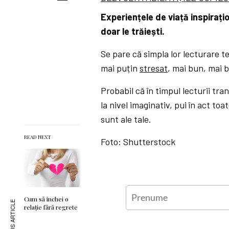
Experiențele de viață inspirațio
doar le trăiești.
Se pare că simpla lor lecturare t
mai puțin
stresat
, mai bun, mai b
Probabil că în timpul lecturii tra
la nivel imaginativ, pui în act toa
sunt ale tale.
READ NEXT
Foto: Shutterstock
Cum să închei o
PREVIOUS ARTICLE
relație fără regrete