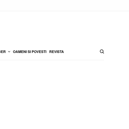
BER
OAMENI SI POVESTI
REVISTA