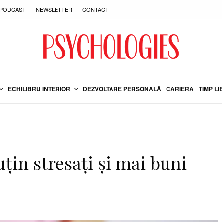
PODCAST
NEWSLETTER
CONTACT
ECHILIBRU INTERIOR
DEZVOLTARE PERSONALĂ
CARIERA
TIMP LI
țin stresați și mai buni