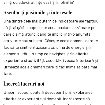
simți cu adevărat înțeleasă și împlinită?
Ascultă-ți pasiunile și interesele
Una dintre cele mai puternice indicatoare ale faptului
că ți-ai găsit scopul este acea pasiune arzătoare pe
care o simți atunci când te implici într-o anumită
activitate sau subiect. Găsește acele domenii care te
fac să te simți entuziasmată, plină de energie și în
elementul tău. În timp ce navighezi prin diferite
experiențe și activități, ascultă-ți vocea interioară și
urmează acele chemări care îți fac inima să bată mai
tare.
Încercă lucruri noi
Uneori, scopul poate fi descoperit prin explorarea
diferitelor experiențe și domenii. Îndrăznește să