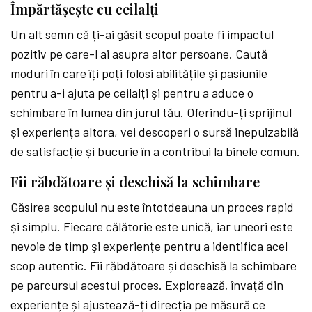
Împărtășește cu ceilalți
Un alt semn că ți-ai găsit scopul poate fi impactul
pozitiv pe care-l ai asupra altor persoane. Caută
moduri în care îți poți folosi abilitățile și pasiunile
pentru a-i ajuta pe ceilalți și pentru a aduce o
schimbare în lumea din jurul tău. Oferindu-ți sprijinul
și experiența altora, vei descoperi o sursă inepuizabilă
de satisfacție și bucurie în a contribui la binele comun.
Fii răbdătoare și deschisă la schimbare
Găsirea scopului nu este întotdeauna un proces rapid
și simplu. Fiecare călătorie este unică, iar uneori este
nevoie de timp și experiențe pentru a identifica acel
scop autentic. Fii răbdătoare și deschisă la schimbare
pe parcursul acestui proces. Explorează, învață din
experiențe și ajustează-ți direcția pe măsură ce