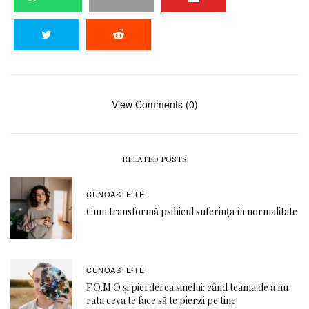
View Comments (0)
RELATED POSTS
CUNOASTE-TE
Cum transformă psihicul suferința în normalitate
CUNOASTE-TE
F.O.M.O şi pierderea sinelui: când teama de a nu
rata ceva te face să te pierzi pe tine