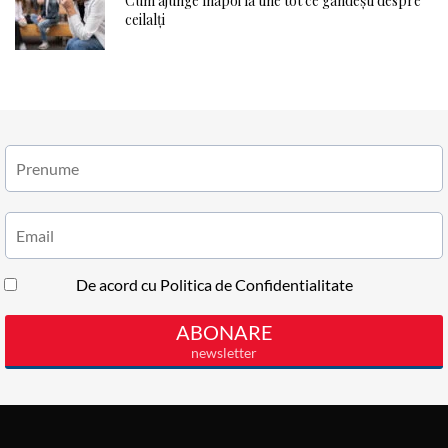
Cum ajunge înapoi la tine tot ce gândești despre
ceilalți