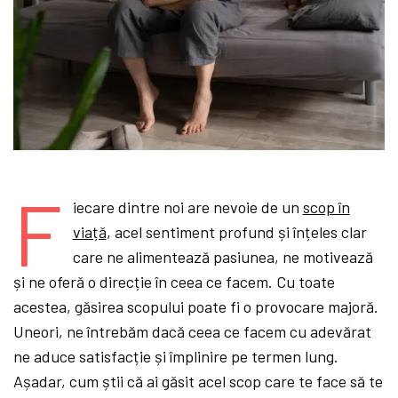
F
iecare dintre noi are nevoie de un
scop în
viață
, acel sentiment profund și înțeles clar
care ne alimentează pasiunea, ne motivează
și ne oferă o direcție în ceea ce facem. Cu toate
acestea, găsirea scopului poate fi o provocare majoră.
Uneori, ne întrebăm dacă ceea ce facem cu adevărat
ne aduce satisfacție și împlinire pe termen lung.
Așadar, cum știi că ai găsit acel scop care te face să te