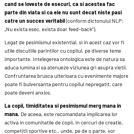
cand se lo­veste de esecuri, ca si acestea fac
parte din viata si ca ele nu sunt decat niste pasi
catre un succes veritabil
(conform dictonului NLP:
„Nu exista esec, exista doar feed-back“).
Legat de pesimismul existential, si in acest caz vor fi
utile discutiile parintilor cu copilul, pe diverse teme
importante. Intelegerea ontologica este de natura sa
aduca lumina si sa atenueze viziunea gri asupra vietii.
Confruntarea brusca ulterioara cu evenimente majore
poate fi bulversanta pentru copilul nepregatit, care
poate deveni anxios.
La copii, timiditatea si pesimismul merg mana in
mana.
De aceea, este recomandata implicarea lor
activa in comunitatile de copii, in cercuri de creatie,
competitii sportive etc., unde, pe de o parte, vor