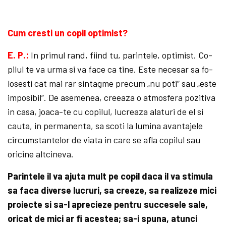
Cum cresti un copil optimist?
E. P.:
In primul rand, fiind tu, parintele, optimist. Co­
pi­lul te va urma si va face ca tine. Este necesar sa fo­
losesti cat mai rar sintagme precum „nu poti“ sau „este
imposibil“. De asemenea, creeaza o atmosfera pozitiva
in casa, joaca-te cu copilul, lucreaza alaturi de el si
cauta, in permanenta, sa scoti la lumina avantajele
circumstantelor de viata in care se afla copilul sau
oricine altcineva.
Parintele il va ajuta mult pe copil daca il va stimula
sa faca diverse lucruri, sa creeze, sa realizeze mici
proiecte si sa-l aprecieze pentru succesele sale,
oricat de mici ar fi acestea; sa-i spuna, atunci