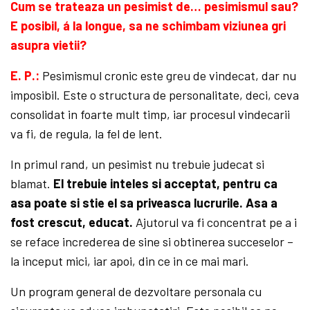
Cum se trateaza un pesimist de… pesimismul sau?
E posibil, á la longue, sa ne schimbam viziunea gri
asupra vietii?
E. P.:
Pesimismul cronic este greu de vindecat, dar nu
imposibil. Este o structura de personalitate, deci, ceva
consolidat in foarte mult timp, iar procesul vindecarii
va fi, de regula, la fel de lent.
In primul rand, un pesimist nu trebuie judecat si
blamat.
El trebuie inteles si acceptat, pentru ca
asa poate si stie el sa priveasca lucrurile. Asa a
fost crescut, educat.
Ajutorul va fi concentrat pe a i
se reface increderea de sine si obtinerea succeselor –
la inceput mici, iar apoi, din ce in ce mai mari.
Un program general de dezvoltare personala cu