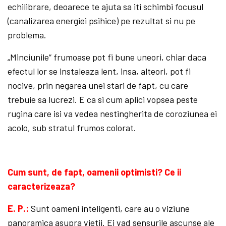
echilibrare, deoarece te ajuta sa iti schimbi focusul
(canalizarea energiei psihice) pe rezultat si nu pe
problema.
„Minciunile“ frumoase pot fi bune uneori, chiar daca
efectul lor se instaleaza lent, insa, alteori, pot fi
nocive, prin negarea unei stari de fapt, cu care
trebuie sa lucrezi. E ca si cum aplici vopsea peste
rugina care isi va vedea nestingherita de coroziunea ei
acolo, sub stratul frumos colorat.
Cum sunt, de fapt, oamenii opti­misti? Ce ii
caracterizeaza?
E. P.:
Sunt oameni inteligenti, care au o viziune
panoramica asupra vietii. Ei vad sensurile ascunse ale