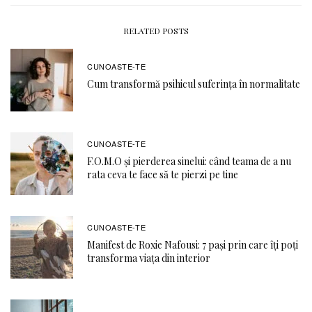
RELATED POSTS
CUNOASTE-TE
Cum transformă psihicul suferința în normalitate
CUNOASTE-TE
F.O.M.O şi pierderea sinelui: când teama de a nu
rata ceva te face să te pierzi pe tine
CUNOASTE-TE
Manifest de Roxie Nafousi: 7 pași prin care îți poți
transforma viața din interior