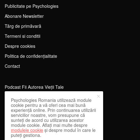
Publicitate pe Psychologies
Abonare Newsletter
Tărg de primăvară
Termeni si conditii
Despre cookies
Politica de confidențialitate
Contact
Podcast Fii Autorea Vieții Tale
Evenimente Fii Autoarea Vieții Tale!
Psychologies Romania utilizează module
cookie pentru a vă oferi cea mai bună
SportEdu
experiență online. Prin continuarea utilizării
serviciilor noastre, vom presupune că
Antrenament Mental pentru Sportivi
sunteți de acord cu utilizarea acestor
module cookie. Aflați mai multe despre
Learning Network
modulele cookie
și despre modul în care le
puteți gestiona.
WEnough