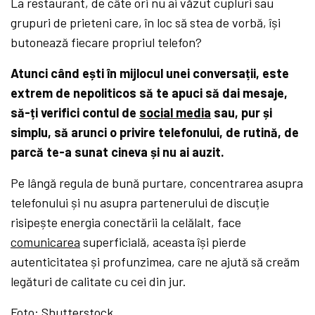
La restaurant, de câte ori nu ai văzut cupluri sau
grupuri de prieteni care, în loc să stea de vorbă, își
butonează fiecare propriul telefon?
Atunci când ești în mijlocul unei conversații, este
extrem de nepoliticos să te apuci să dai mesaje,
să-ți verifici contul de
social media
sau, pur și
simplu, să arunci o privire telefonului, de rutină, de
parcă te-a sunat cineva și nu ai auzit.
Pe lângă regula de bună purtare, concentrarea asupra
telefonului și nu asupra partenerului de discuție
risipește energia conectării la celălalt, face
comunicarea
superficială, aceasta își pierde
autenticitatea și profunzimea, care ne ajută să creăm
legături de calitate cu cei din jur.
Foto: Shutterstock