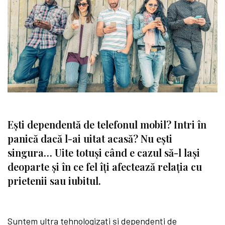
Ești dependentă de telefonul mobil? Intri în
panică dacă l-ai uitat acasă? Nu ești
singura… Uite totuși când e cazul să-l lași
deoparte și în ce fel îți afectează relația cu
prietenii sau iubitul.
Suntem ultra tehnologizați și
dependenți
de