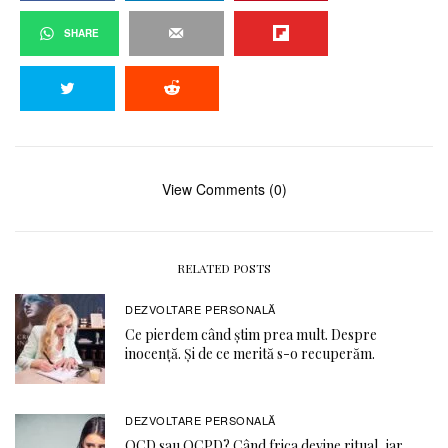
SHARE
View Comments (0)
RELATED POSTS
DEZVOLTARE PERSONALĂ
Ce pierdem când știm prea mult. Despre
inocență. Și de ce merită s-o recuperăm.
DEZVOLTARE PERSONALĂ
OCD sau OCPD? Când frica devine ritual, iar