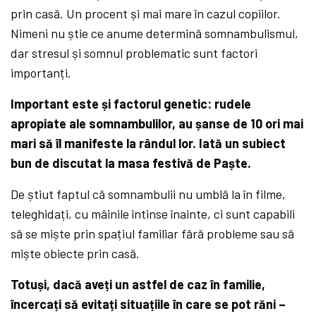
prin casă. Un procent și mai mare în cazul copiilor.
Nimeni nu știe ce anume determină somnambulismul,
dar stresul și somnul problematic sunt factori
importanți.
Important este și factorul genetic: rudele
apropiate ale somnambulilor, au șanse de 10 ori mai
mari să îl manifeste la rândul lor. Iată un subiect
bun de discutat la masa festivă de Paște.
De știut faptul că somnambulii nu umblă la în filme,
teleghidați, cu mâinile întinse înainte, ci sunt capabili
să se miște prin spațiul familiar fără probleme sau să
miște obiecte prin casă.
Totuși, dacă aveți un astfel de caz în familie,
încercați să evitați situațiile în care se pot răni –