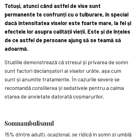
Totuși, atunci când astfel de vise sunt
permanente te confrunți cu o tulburare, în special
dacă intensitatea viselor este foarte mare, la fel și
efectele lor asupra calității vieții. Este și de înțeles
de ce astfel de persoane ajung să se teamă să
adoarmă.
Studiile demonstrează că stresul și privarea de somn
sunt factori declanșatori ai viselor urâte, așa cum
sunt și anumite tratamente. În cazurile severe se
recomandă consilierea și sedativele pentru a calma
starea de anxietate datorată coșmarurilor.
Somnambulismul
15% dintre adulți, ocazional, se ridică în somn și umblă