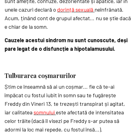
sunt amețite, confuze, dezorientate și apatice, iar în
unele cazuri declară o
dorință sexuală
neînfrânată.
Acum, ținând cont de grupul afectat… nu se știe dacă
e chiar de la somn.
Cauzele acestui sindrom nu sunt cunoscute, deși
pare legat de o disfuncție a hipotalamusului.
Tulburarea coșmarurilor
Știm ce înseamnă să ai un coșmar… fie că te-ai
împăcat cu fostul iubit în somn sau te fugărește
Freddy din Vineri 13, te trezești transpirat și agitat,
iar calitatea
somnului
este afectată de intensitatea
celor trăite (dacă îl visezi pe Freddy s-ar putea să
adormi la loc mai repede, cu fostul însă…).