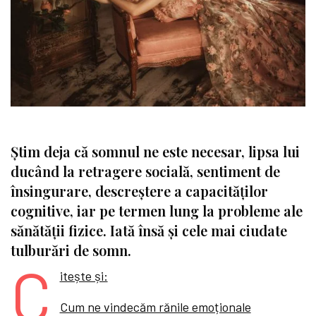
Știm deja că somnul ne este necesar, lipsa lui
ducând la retragere socială, sentiment de
însingurare, descreștere a capacităților
cognitive, iar pe termen lung la probleme ale
sănătății fizice. Iată însă și cele mai ciudate
tulburări de somn.
C
itește și:
Cum ne vindecăm rănile emoționale