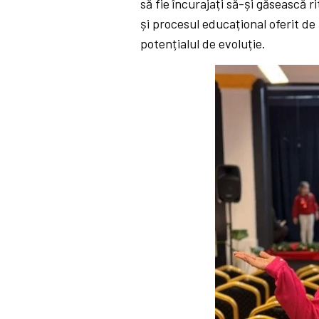
să fie încurajați să-și găsească r
și procesul educațional oferit de
potențialul de evoluție.