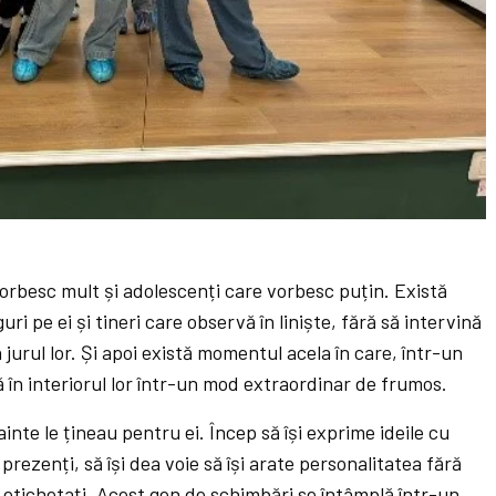
vorbesc mult și adolescenți care vorbesc puțin. Există
guri pe ei și tineri care observă în liniște, fără să intervină
 jurul lor. Și apoi există momentul acela în care, într-un
 în interiorul lor într-un mod extraordinar de frumos.
inte le țineau pentru ei. Încep să își exprime ideile cu
 prezenți, să își dea voie să își arate personalitatea fără
u etichetați. Acest gen de schimbări se întâmplă într-un