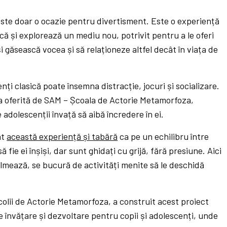
ste doar o ocazie pentru divertisment. Este o experiență
nică și explorează un mediu nou, potrivit pentru a le oferi
 găsească vocea și să relaționeze altfel decât în viața de
ți clasică poate însemna distracție, jocuri și socializare.
a oferită de SAM – Școala de Actorie Metamorfoza,
adolescenții învață să aibă încredere în ei.
at
această experiență și tabără
ca pe un echilibru între
ă fie ei înșiși, dar sunt ghidați cu grijă, fără presiune. Aici
ilmează, se bucură de activități menite să le deschidă
lii de Actorie Metamorfoza, a construit acest proiect
e învățare și dezvoltare pentru copii și adolescenți, unde