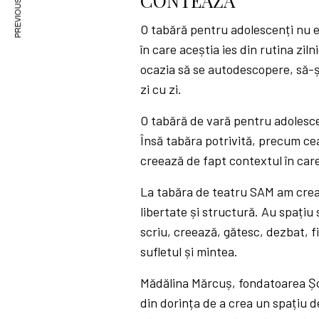
PREVIOUS ARTICLE
CONTEAZĂ
O tabără pentru adolescenți nu e
în care aceștia ies din rutina zil
ocazia să se autodescopere, să-și
zi cu zi.
O tabără de vară pentru adolescen
Însă tabăra potrivită, precum ce
creează de fapt contextul în care 
La tabăra de teatru SAM am cre
libertate și structură. Au spațiu s
scriu, creează, gătesc, dezbat, f
sufletul și mintea.
Mădălina Mărcuș, fondatoarea Șco
din dorința de a crea un spațiu d