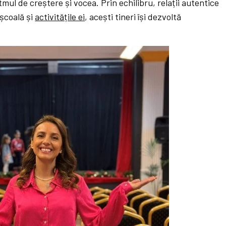
itmul de creștere și vocea. Prin echilibru, relații autentice
 școală și
activitățile ei
, acești tineri își dezvoltă