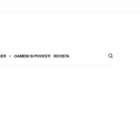
BER
OAMENI SI POVESTI
REVISTA