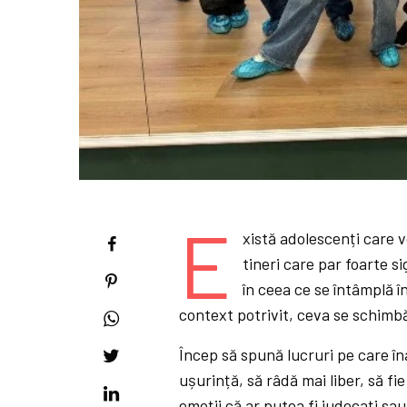
E
xistă adolescenți care 
tineri care par foarte si
în ceea ce se întâmplă în
context potrivit, ceva se schimbă
Încep să spună lucruri pe care îna
ușurință, să râdă mai liber, să fie
emoții că ar putea fi judecați sa