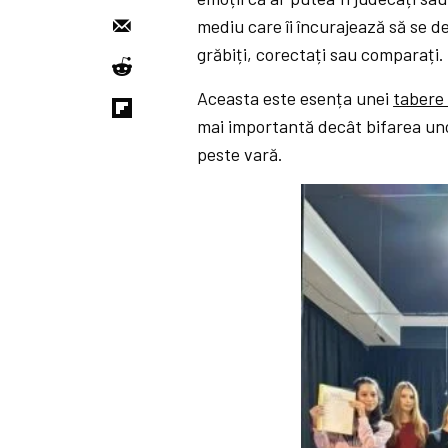
mediu care îi încurajează să se de
grăbiți, corectați sau comparați.
Aceasta este esența unei
tabere
mai importantă decât bifarea unor
peste vară.