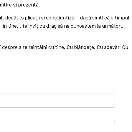
mțire și prezență.
t decât explicații și conștientizări, dacă simți că e timpul
rp, în tine… te invit cu drag să ne cunoastem la următorul
 despre a te reîntâlni cu tine. Cu blândețe. Cu adevăr. Cu