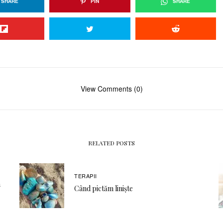
SHARE
PIN
SHARE
View Comments (0)
RELATED POSTS
TERAPII
a
Când pictăm liniște