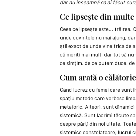
dar nu înseamnă că ai făcut cura
Ce lipsește din multe
Ceea ce lipsește este… trăirea. C
unde cuvintele nu mai ajung, dar
știi exact de unde vine frica de a f
că meriți mai mult, dar tot să nu-
ce simțim, de ce putem duce, de c
Cum arată o călătorie
Când lucrez
cu femei care sunt în
spațiu metode care vorbesc limba
metaforic. Alteori, sunt dinamici
sistemică. Sunt lacrimi tăcute s
despre părți din noi uitate. Toat
sistemice constelatoare, lucrul 