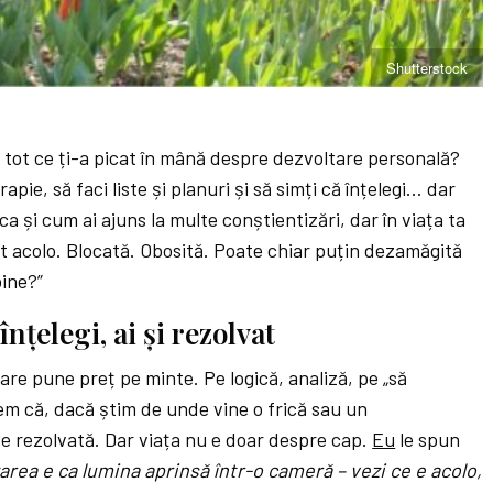
Shutterstock
ti tot ce ți-a picat în mână despre dezvoltare personală?
rapie, să faci liste și planuri și să simți că înțelegi… dar
ca și cum ai ajuns la multe conștientizări, dar în viața ta
i tot acolo. Blocată. Obosită. Poate chiar puțin dezamăgită
bine?”
nțelegi, ai și rezolvat
are pune preț pe minte. Pe logică, analiză, pe „să
m că, dacă știm de unde vine o frică sau un
 rezolvată. Dar viața nu e doar despre cap.
Eu
le spun
area e ca lumina aprinsă într-o cameră – vezi ce e acolo,