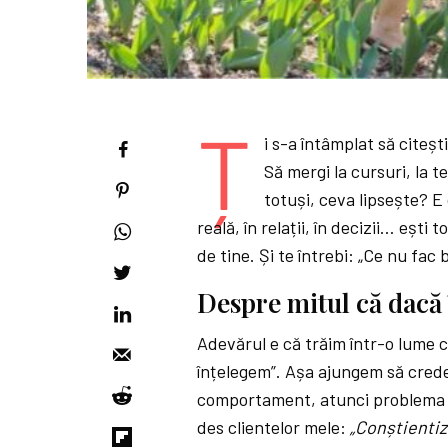
Ț
i s-a întâmplat să citeș
Să mergi la cursuri, la te
totuși, ceva lipsește? E 
reală, în relații, în decizii… eșt
de tine. Și te întrebi: „Ce nu fac 
Despre mitul că dacă î
Adevărul e că trăim într-o lume c
înțelegem”. Așa ajungem să crede
comportament, atunci problema e
des clientelor mele:
„Conștientiz