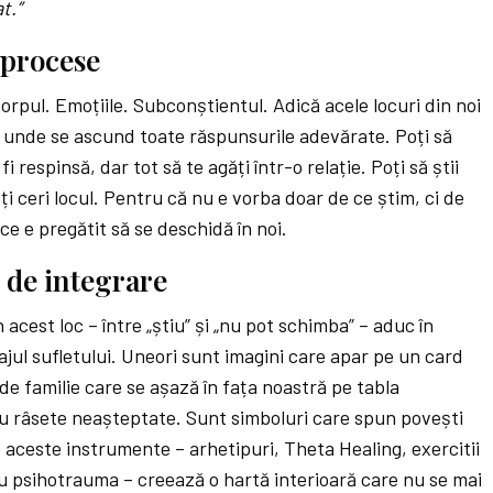
t.”
 procese
orpul. Emoțiile. Subconștientul. Adică acele locuri din noi
 unde se ascund toate răspunsurile adevărate. Poți să
i respinsă, dar tot să te agăți într-o relație. Poți să știi
ți ceri locul. Pentru că nu e vorba doar de ce știm, ci de
e e pregătit să se deschidă în noi.
 de integrare
 acest loc – între „știu” și „nu pot schimba” – aduc în
jul sufletului. Uneori sunt imagini care apar pe un card
 de familie care se așază în fața noastră pe tabla
au râsete neașteptate. Sunt simboluri care spun povești
e aceste instrumente – arhetipuri, Theta Healing, exercitii
cu psihotrauma – creează o hartă interioară care nu se mai