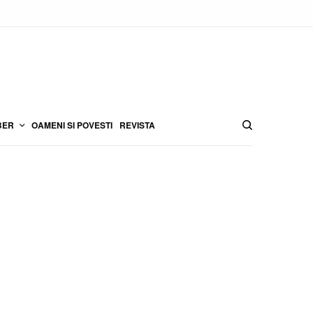
BER
OAMENI SI POVESTI
REVISTA