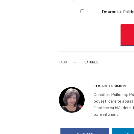
TAGS
FEATURED
ELISABETA SIMION
Consilier, Psiholog, P
povești care te apasă, 
însoțesc cu blândețe, 
pare întuneric.