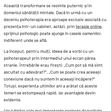
Această transformare se resimte puternic și în
domeniul sănătății mintale. Dacă în urmă cu un
deceniu psihoterapia era aproape exclusiv asociată cu
prezența într-un cabinet, astăzi, prin
terapie online
,
sprijinul psihologic poate ajunge în casele oamenilor,
indiferent unde se află.
La început, pentru mulți, ideea de a vorbi cu un
psihoterapeut prin intermediul unui ecran părea
stranie. Întrebările erau firești: „Cum pot să mă simt
ascultat cu adevărat?”, „Cum se poate crea aceeași
conexiune dacă nu suntem în aceeași încăpere?”
Totuși, experiența ultimilor ani a arătat că aceste
temeri se estompează rapid, iar avantajele devin
evidente.
Unul dintre cele mai importante proiecte dezvoltate