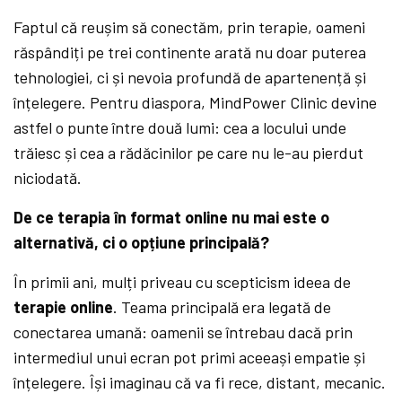
Faptul că reușim să conectăm, prin terapie, oameni
răspândiți pe trei continente arată nu doar puterea
tehnologiei, ci și nevoia profundă de apartenență și
înțelegere. Pentru diaspora, MindPower Clinic devine
astfel o punte între două lumi: cea a locului unde
trăiesc și cea a rădăcinilor pe care nu le-au pierdut
niciodată.
De ce terapia în format online nu mai este o
alternativă, ci o opțiune principală
?
În primii ani, mulți priveau cu scepticism ideea de
terapie online
. Teama principală era legată de
conectarea umană: oamenii se întrebau dacă prin
intermediul unui ecran pot primi aceeași empatie și
înțelegere. Își imaginau că va fi rece, distant, mecanic.