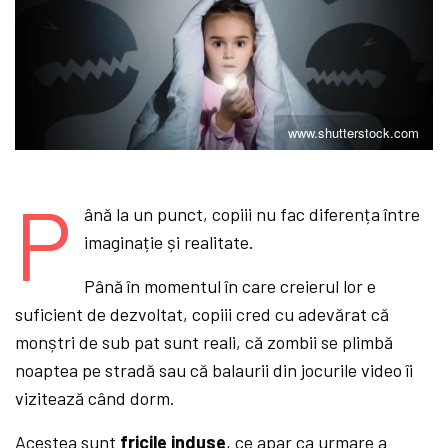
www.shutterstock.com
P
ână la un punct, copiii nu fac diferența între
imaginație și realitate.
Până în momentul în care creierul lor e
suficient de dezvoltat, copiii cred cu adevărat că
monștri de sub pat sunt reali, că zombii se plimbă
noaptea pe stradă sau că balaurii din jocurile video îi
vizitează când dorm.
Acestea sunt
fricile
induse
, ce apar ca urmare a