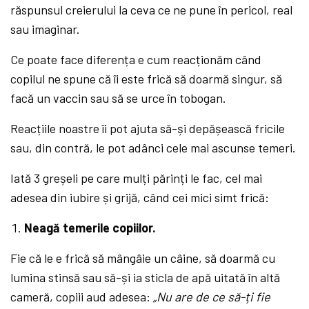
răspunsul creierului la ceva ce ne pune în pericol, real
sau imaginar.
Ce poate face diferența e cum reacționăm când
copilul ne spune că îi este frică să doarmă singur, să
facă un vaccin sau să se urce în tobogan.
Reacțiile noastre îi pot ajuta să-și depășească fricile
sau, din contră, le pot adânci cele mai ascunse temeri.
Iată 3 greșeli pe care mulți părinți le fac, cel mai
adesea din iubire și grijă, când cei mici simt frică:
Neagă temerile copiilor.
Fie că le e frică să mângâie un câine, să doarmă cu
lumina stinsă sau să-și ia sticla de apă uitată în altă
cameră, copiii aud adesea:
„Nu are de ce să-ți fie