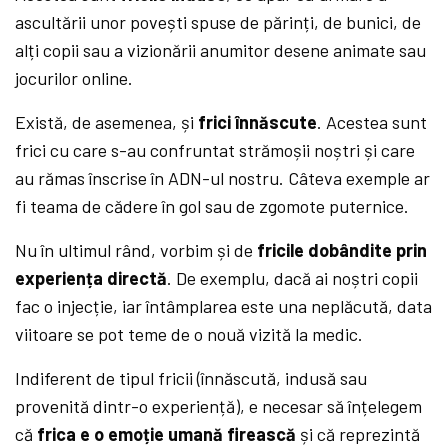
ascultării unor povești spuse de părinți, de bunici, de
alți copii sau a vizionării anumitor desene animate sau
jocurilor online.
Există, de asemenea, și
frici
înnăscute
. Acestea sunt
frici cu care s-au confruntat strămoșii noștri și care
au rămas înscrise în ADN-ul nostru. Câteva exemple ar
fi teama de cădere în gol sau de zgomote puternice.
Nu în ultimul rând, vorbim și de
fricile
dobândite prin
experiența directă
. De exemplu, dacă ai noștri copii
fac o injecție, iar întâmplarea este una neplăcută, data
viitoare se pot teme de o nouă vizită la medic.
Indiferent de tipul fricii (înnăscută, indusă sau
provenită dintr-o experiență), e necesar să înțelegem
că
frica e o emoție umană firească
și că reprezintă