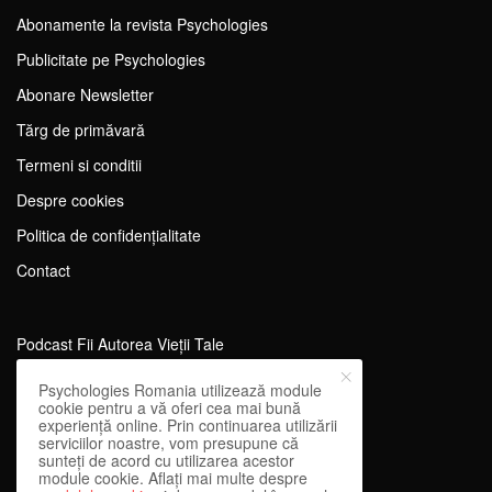
Abonamente la revista Psychologies
Publicitate pe Psychologies
Abonare Newsletter
Tărg de primăvară
Termeni si conditii
Despre cookies
Politica de confidențialitate
Contact
Podcast Fii Autorea Vieții Tale
Evenimente Fii Autoarea Vieții Tale!
Psychologies Romania utilizează module
cookie pentru a vă oferi cea mai bună
SportEdu
experiență online. Prin continuarea utilizării
serviciilor noastre, vom presupune că
Antrenament Mental pentru Sportivi
sunteți de acord cu utilizarea acestor
module cookie. Aflați mai multe despre
Learning Network