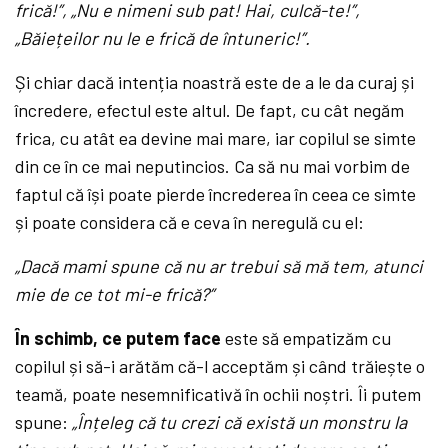
frică!”, „Nu e nimeni sub pat! Hai, culcă-te!”,
„Băiețeilor nu le e frică de întuneric!”.
Și chiar dacă intenția noastră este de a le da curaj și
încredere, efectul este altul. De fapt, cu cât negăm
frica, cu atât ea devine mai mare, iar copilul se simte
din ce în ce mai neputincios. Ca să nu mai vorbim de
faptul că își poate pierde încrederea în ceea ce simte
și poate considera că e ceva în neregulă cu el:
„Dacă mami spune că nu ar trebui să mă tem, atunci
mie de ce tot mi-e frică?”
În schimb, ce putem face
este să empatizăm cu
copilul și să-i arătăm că-l acceptăm și când trăiește o
teamă, poate nesemnificativă în ochii noștri. Îi putem
spune:
„Înțeleg că tu crezi că există un monstru la