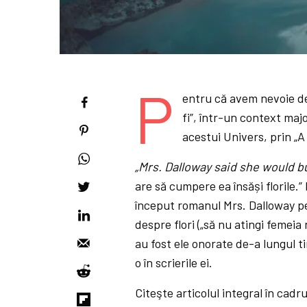
P
entru că avem nevoie de
fi”, într-un context majo
acestui Univers, prin „A f
„Mrs. Dalloway said she would bu
are să cumpere ea însăși florile.
început romanul Mrs. Dalloway pe
despre flori („să nu atingi femeia
au fost ele onorate de-a lungul t
o în scrierile ei.
Citeşte articolul integral în cadr