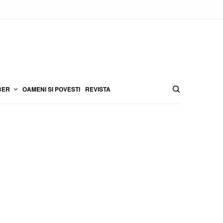
BER
OAMENI SI POVESTI
REVISTA