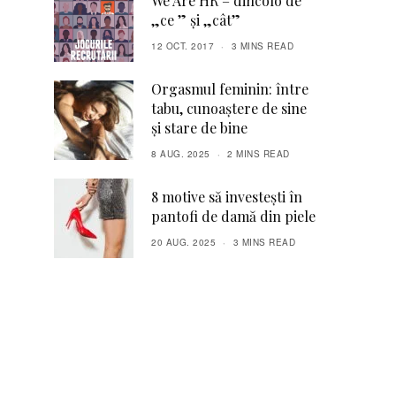
We Are HR – dincolo de
„ce ” şi „cât”
12 OCT. 2017
3 MINS READ
Orgasmul feminin: între
tabu, cunoaștere de sine
și stare de bine
8 AUG. 2025
2 MINS READ
8 motive să investești în
pantofi de damă din piele
20 AUG. 2025
3 MINS READ