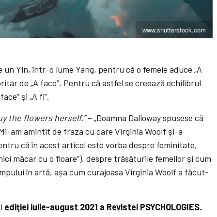
www.shutterstock.com
 un Yin, într-o lume Yang, pentru că o femeie aduce „A
ritar de „A face”. Pentru că astfel se creează echilibrul
ace” și „A fi”.
y the flowers herself.”
– „Doamna Dalloway spusese că
” Mi-am amintit de fraza cu care Virginia Woolf și-a
ntru că în acest articol este vorba despre feminitate,
 nici măcar cu o floare”), despre trăsăturile femeilor și cum
impului în artă, așa cum curajoasa Virginia Woolf a făcut-
ul
ediţiei iulie-august 2021 a Revistei PSYCHOLOGIES
.