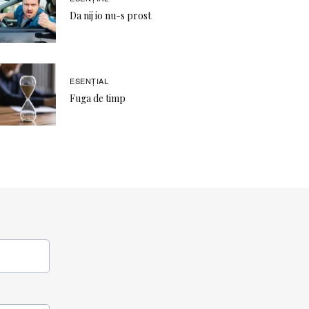
Da nij io nu-s prost
ESENȚIAL
Fuga de timp