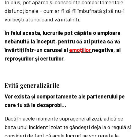
În plus, pot apărea şi consecinţe comportamentale
disfuncţionale – cum ar fi să fii îmbufnată şi să nu-i
vorbeşti atunci când vă întâlniţi.
În felul acesta, lucrurile pot căpăta o amploare
nebănuită la început, pentru că aţi putea să vă
învârtiţi într-un carusel al
emoţiilor
negative, al
reproşurilor şi certurilor.
Evită generalizările
Vor exista și comportamente ale partenerului pe
care tu să le dezaprobi…
Dacă în acele momente suprageneralizezi, adică pe
baza unui incident izolat te gândeşti deja la o regulă şi
consideri de fapt că acele lucruri se vor repeta la