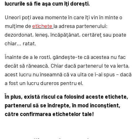
lucrurile să fie aşa cum îţi doreşti.
Uneori poți avea momente în care îţi vin în minte o
mulţime de
etichete
la adresa partenerului:
dezordonat, leneş, încăpăţânat, certăreţ sau poate
chiar… ratat.
Înainte de a le rosti, gândeşte-te că acestea nu fac
decât să rănească. Chiar dacă partenerul te va ierta,
acest lucru nu înseamnă că va uita ce i-ai spus – dacă
a fost un lucru dureros pentru el.
În plus, există riscul ca folosind aceste etichete,
partenerul să se îndrepte, în mod inconştient,
către confirmarea etichetelor tale!