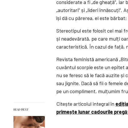
considerate a fi „de gheață”, iar 
„autoritari” și „lideri înnăscuți”
își dă cu părerea, el este bărbat;
Stereotipul este folosit cel mai 
și neadevărată, pe care mulți oa
caracteristică. În cazul de față,
Revista feministă americană „Bitc
cuvântul scorpie este un epitet ad
nu se feresc să le facă auzite și
sau jignite. Dacă să fii o femeie 
pe un compliment, mulțumim fru
Citește articolul integral în
ediți
READ NEXT
primește lunar cadourile pregă