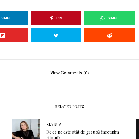
SHARE
PIN
SHARE
View Comments (0)
RELATED POSTS
REVISTA
De ce ne este atât de greu să încetinim
ritmul?