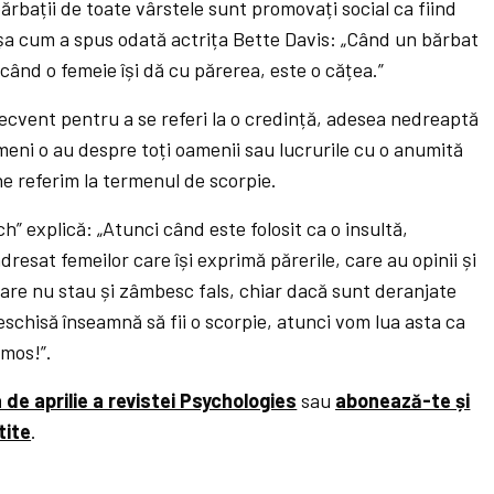
bărbații de toate vârstele sunt promovați social ca fiind
. Așa cum a spus odată actrița Bette Davis: „Când un bărbat
 când o femeie își dă cu părerea, este o cățea.”
frecvent pentru a se referi la o credință, adesea nedreaptă
meni o au despre toți oamenii sau lucrurile cu o anumită
 ne referim la termenul de scorpie.
h” explică: „Atunci când este folosit ca o insultă,
resat femeilor care își exprimă părerile, care au opinii și
 care nu stau și zâmbesc fals, chiar dacă sunt deranjate
deschisă înseamnă să fii o scorpie, atunci vom lua asta ca
mos!”.
a de aprilie a revistei Psychologies
sau
abonează-te și
tite
.