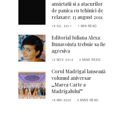
anxietatii si a atacurilor
de panica cu tehinici de
relaxare: 13 august 2011
18 IUL. 2011
1 MIN READ
Editorial Iuliana Alexa:
Bunavointa trebuie sa fie
agresiva
12 NOV. 2012
2 MINS READ
Corul Madrigal lansează
volumul aniversar
„Marea Carte a
Madrigalului”
18 MAI 2023
3 MINS READ