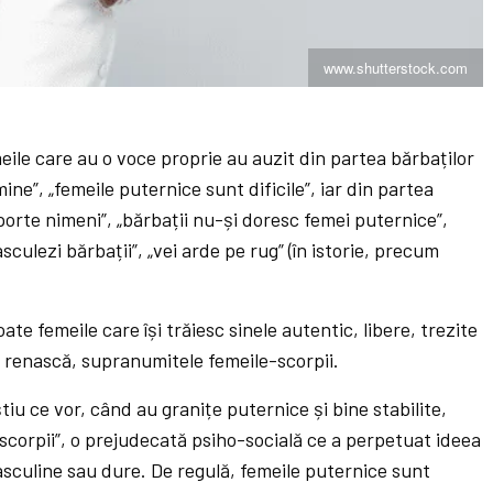
www.shutterstock.com
eile care au o voce proprie au auzit din partea bărbaților
ine”, „femeile puternice sunt dificile”, iar din partea
uporte nimeni”, „bărbații nu-și doresc femei puternice”,
culezi bărbații”, „vei arde pe rug” (în istorie, precum
ate femeile care își trăiesc sinele autentic, libere, trezite
 renască, supranumitele femeile-scorpii.
iu ce vor, când au granițe puternice și bine stabilite,
„scorpii”, o prejudecată psiho-socială ce a perpetuat ideea
asculine sau dure. De regulă, femeile puternice sunt