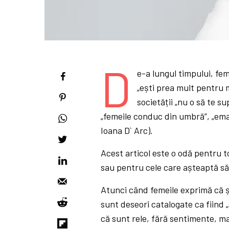
D
e-a lungul timpului, fem
„ești prea mult pentru m
societății „nu o să te s
„femeile conduc din umbră”, „emas
Ioana D` Arc).
Acest articol este o odă pentru to
sau pentru cele care așteaptă să
Atunci când femeile exprimă că șt
sunt deseori catalogate ca fiind 
că sunt rele, fără sentimente, m