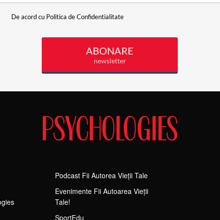
Podcast Fii Autorea Vieții Tale
Evenimente Fii Autoarea Vieții
ogies
Tale!
SportEdu