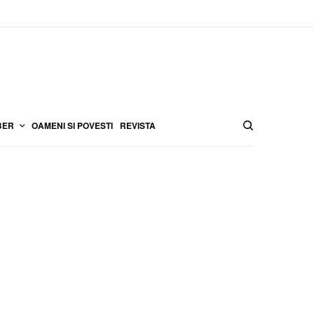
BER
OAMENI SI POVESTI
REVISTA