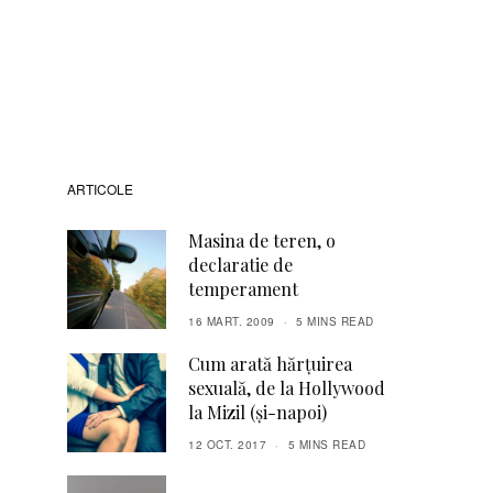
ARTICOLE
Masina de teren, o
declaratie de
temperament
16 MART. 2009
5 MINS READ
Cum arată hărțuirea
sexuală, de la Hollywood
la Mizil (și-napoi)
12 OCT. 2017
5 MINS READ