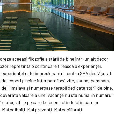
oreze aceeași filozofie a stării de bine într-un alt decor
bzor reprezintă o continuare firească a experienţei.
e experienţei este impresionantul centru SPA desfășurat
ot descoperi piscine interioare încălzite, saune, hammam,
 de Himalaya și numeroase terapii dedicate stării de bine.
 adevărata valoare a unei vacanţe nu stă numai în numărul
în fotografiile pe care le facem, ci în felul în care ne
Mai odihniţi. Mai prezenţi. Mai echilibraţi.