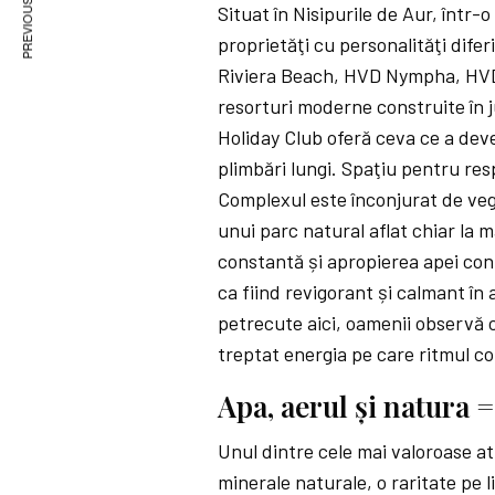
PREVIOUS ARTICLE
Situat în Nisipurile de Aur, într-
proprietăţi cu personalităţi difer
Riviera Beach, HVD Nympha, HVD 
resorturi moderne construite în j
Holiday Club oferă ceva ce a deve
plimbări lungi. Spaţiu pentru res
Complexul este înconjurat de vege
unui parc natural aflat chiar la m
constantă și apropierea apei contr
ca fiind revigorant și calmant în
petrecute aici, oamenii observă c
treptat energia pe care ritmul c
Apa, aerul și natura =
Unul dintre cele mai valoroase atu
minerale naturale, o raritate pe 