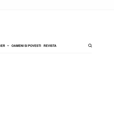
BER
OAMENI SI POVESTI
REVISTA