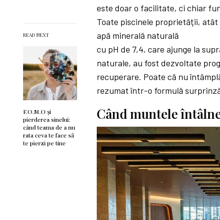
este doar o facilitate, ci chiar 
Toate piscinele proprietăţii, atât
apă minerală naturală
READ NEXT
cu pH de 7,4, care ajunge la supr
naturale, au fost dezvoltate pro
recuperare. Poate că nu întâmpl
rezumat într-o formulă surprinză
Când muntele întâln
F.O.M.O şi
pierderea sinelui:
când teama de a nu
rata ceva te face să
te pierzi pe tine