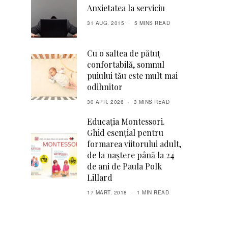
Anxietatea la serviciu
31 AUG. 2015
5 MINS READ
Cu o saltea de pătuț
confortabilă, somnul
puiului tău este mult mai
odihnitor
30 APR. 2026
3 MINS READ
Educația Montessori.
Ghid esențial pentru
formarea viitorului adult,
de la naștere până la 24
de ani de Paula Polk
Lillard
17 MART. 2018
1 MIN READ