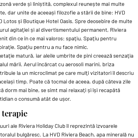
o zonă verde și liniștită, complexul reunește mai multe
ite, dar unite de aceeași filozofie a stării de bine: HVD
Lotos și Boutique Hotel Oasis. Spre deosebire de multe
urul agitaţiei și al divertismentului permanent, Riviera
nit din ce în ce mai valoros: spaţiu. Spaţiu pentru
piraţie. Spaţiu pentru a nu face nimic.
taţie matură, iar aleile umbrite de pini creează senzaţia
alul mării. Aerul încărcat cu aerosoli marini, briza
ibuie la un microclimat pe care mulţi vizitatori îl descriu
 același timp. Poate că tocmai de aceea, după câteva zile
ă dorm mai bine, se simt mai relaxaţi și își recapătă
otidian o consumă atât de ușor.
 terapie
uri ale Riviera Holiday Club îl reprezintă izvoarele
litoralul bulgăresc. La HVD Riviera Beach, apa minerală nu