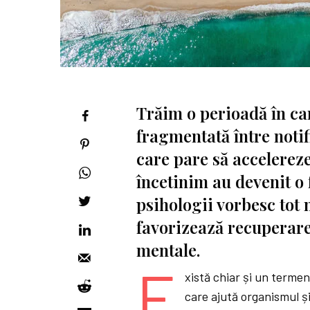
Trăim o perioadă în ca
fragmentată între notifi
care pare să accelereze
încetinim au devenit o
psihologii vorbesc tot
favorizează recuperare
mentale.
E
xistă chiar și un terme
care ajută organismul ș