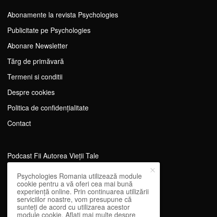
Abonamente la revista Psychologies
Publicitate pe Psychologies
Abonare Newsletter
Tărg de primăvară
Termeni si conditii
Despre cookies
Politica de confidențialitate
Contact
Podcast Fii Autorea Vieții Tale
Evenimente Fii Autoarea Vieții Tale!
Psychologies Romania utilizează module
cookie pentru a vă oferi cea mai bună
SportEdu
experiență online. Prin continuarea utilizării
serviciilor noastre, vom presupune că
Antrenament Mental pentru Sportivi
sunteți de acord cu utilizarea acestor
module cookie. Aflați mai multe despre