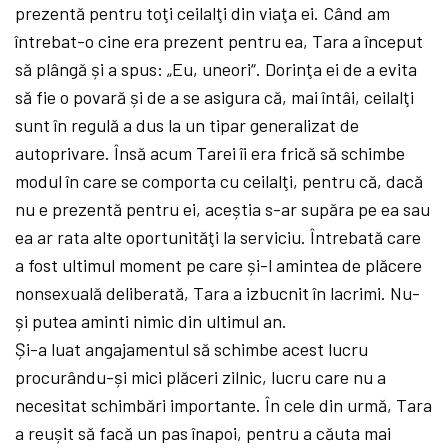
prezentă pentru toţi ceilalţi din viaţa ei. Când am
întrebat-o cine era prezent pentru ea, Tara a început
să plângă și a spus: „Eu, uneori“. Dorinţa ei de a evita
să fie o povară și de a se asigura că, mai întâi, ceilalţi
sunt în regulă a dus la un tipar generalizat de
autoprivare. Însă acum Tarei îi era frică să schimbe
modul în care se comporta cu ceilalţi, pentru că, dacă
nu e prezentă pentru ei, aceștia s-ar supăra pe ea sau
ea ar rata alte oportunităţi la serviciu. Întrebată care
a fost ultimul moment pe care și-l amintea de plăcere
nonsexuală deliberată, Tara a izbucnit în lacrimi. Nu-
și putea aminti nimic din ultimul an.
Și-a luat angajamentul să schimbe acest lucru
procurându-și mici plăceri zilnic, lucru care nu a
necesitat schimbări importante. În cele din urmă, Tara
a reușit să facă un pas înapoi, pentru a căuta mai