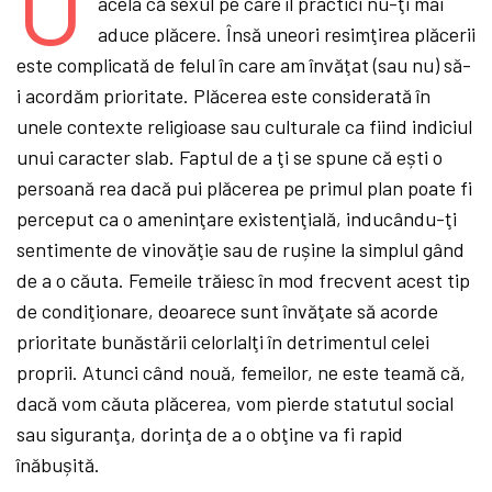
U
acela că sexul pe care îl practici nu-ţi mai
aduce plăcere. Însă uneori resimţirea plăcerii
este complicată de felul în care am învăţat (sau nu) să-
i acordăm prioritate. Plăcerea este considerată în
unele contexte religioase sau culturale ca fiind indiciul
unui caracter slab. Faptul de a ţi se spune că ești o
persoană rea dacă pui plăcerea pe primul plan poate fi
perceput ca o ameninţare existenţială, inducându-ţi
sentimente de vinovăţie sau de rușine la simplul gând
de a o căuta. Femeile trăiesc în mod frecvent acest tip
de condiţionare, deoarece sunt învăţate să acorde
prioritate bunăstării celorlalţi în detrimentul celei
proprii. Atunci când nouă, femeilor, ne este teamă că,
dacă vom căuta plăcerea, vom pierde statutul social
sau siguranţa, dorinţa de a o obţine va fi rapid
înăbușită.