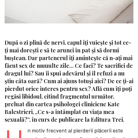
După o zi plină de nervi, capul îţi vuiește și tot ce-
ţi mai dorești e să te arunci în pat și să dormi
buștean. Dar partenerul îţi amintește că n-aţi mai
făcut sex de muuulte zile… Ce faci? Te sacrifici de
dragul lui? Sau îi spui adevărul și îl refuzi a nu
știu câta oară? Cum ai ajuns totuși aici? De ce ţi-ai
pierdut orice interes pentru sex? Află cum îţi poţi
regăsi libidoul, citind fragmentul următor,
preluat din cartea psihologei cliniciene Kate
Balestrieri, „Ce s-a întâmplat cu viaţa mea
sexuală?”, în curs de publicare la Editura Trei.
n motiv frecvent al pierderii plăcerii este