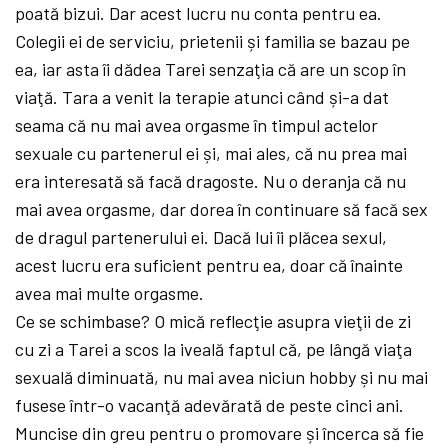
poată bizui. Dar acest lucru nu conta pentru ea.
Colegii ei de serviciu, prietenii și familia se bazau pe
ea, iar asta îi dădea Tarei senzaţia că are un scop în
viaţă. Tara a venit la terapie atunci când și-a dat
seama că nu mai avea orgasme în timpul actelor
sexuale cu partenerul ei și, mai ales, că nu prea mai
era interesată să facă dragoste. Nu o deranja că nu
mai avea orgasme, dar dorea în continuare să facă sex
de dragul partenerului ei. Dacă lui îi plăcea sexul,
acest lucru era suficient pentru ea, doar că înainte
avea mai multe orgasme.
Ce se schimbase? O mică reflecţie asupra vieţii de zi
cu zi a Tarei a scos la iveală faptul că, pe lângă viaţa
sexuală diminuată, nu mai avea niciun hobby și nu mai
fusese într-o vacanţă adevărată de peste cinci ani.
Muncise din greu pentru o promovare și încerca să fie