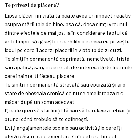
Te privezi de plăcere?
Lipsa plăcerii în viaţa ta poate avea un impact negativ
asupra stării tale de bine, așa că, dacă simţi vreunul
dintre efectele de mai jos, ia în considerare faptul că
ar fi timpul să găsești un echilibru în ceea ce privește
locul pe care îl acorzi plăcerii în viaţa ta de zi cu zi.
Te simţi în permanenţă deprimată, nemotivată, tristă
sau apatică, sau, în general, dezinteresată de lucrurile
care înainte îţi făceau plăcere.
Te simţi în permanenţă stresată sau epuizată și ai o
stare de oboseală cronică ce nu se ameliorează nici
măcar după un somn adecvat.
Îţi este greu să stai liniștită sau să te relaxezi, chiar și
atunci când trebuie să te odihnești.
Eviţi angajamentele sociale sau activităţile care îţi
oferă plăcere sau conectare și îţi petreci timpul