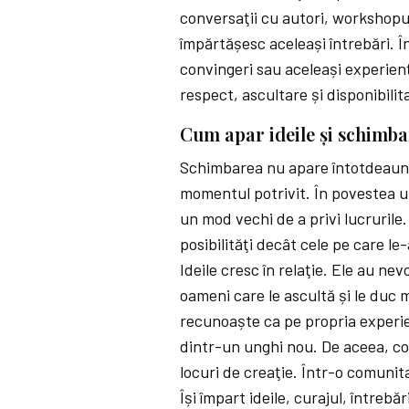
conversaţii cu autori, workshopuri
împărtășesc aceleași întrebări. În
convingeri sau aceleași experienţ
respect, ascultare și disponibilita
Cum apar ideile și schimba
Schimbarea nu apare întotdeauna 
momentul potrivit. În povestea u
un mod vechi de a privi lucrurile.
posibilităţi decât cele pe care l
Ideile cresc în relaţie. Ele au ne
oameni care le ascultă și le duc 
recunoaște ca pe propria experien
dintr-un unghi nou. De aceea, com
locuri de creaţie. Într-o comunit
Își împart ideile, curajul, întrebă