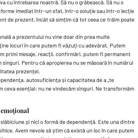
va cu întrebarea noastră. Să nu o grăbească. Să nu o
forme imediat într-un sfat, într-o soluţie sau într-o lecţie
cient de prezent, încât să simţim că tot ceea ce trăim poate
nală a prezentului nu vine doar din prea multe
puţine locuri în care putem fi văzuţi cu adevărat. Putem
em primi mesaje, reacţii, confirmări, putem fi permanent
im singuri. Pentru că apropierea nu se măsoară în numărul
litatea prezenţei.
ependenţa, autosuficienţa și capacitatea de a „te
im ceva esenţial: nu ne vindecăm singuri. Ne transformăm
 emoţional
slăbiciune și nici o formă de dependenţă. Este una dintre
sihice. Avem nevoie să știm că există un loc în care putem