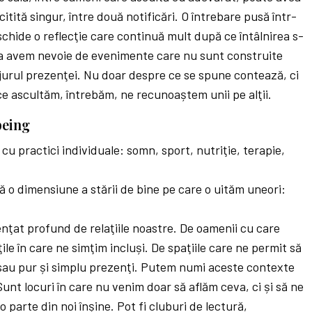
itită singur, între două notificări. O întrebare pusă într-
chide o reflecţie care continuă mult după ce întâlnirea s-
ea avem nevoie de evenimente care nu sunt construite
în jurul prezenţei. Nu doar despre ce se spune contează, ci
ce ascultăm, întrebăm, ne recunoaștem unii pe alţii.
being
cu practici individuale: somn, sport, nutriţie, terapie,
 o dimensiune a stării de bine pe care o uităm uneori:
uenţat profund de relaţiile noastre. De oamenii cu care
le în care ne simţim incluși. De spaţiile care ne permit să
ţi sau pur și simplu prezenţi. Putem numi aceste contexte
 Sunt locuri în care nu venim doar să aflăm ceva, ci și să ne
u o parte din noi înșine. Pot fi cluburi de lectură,