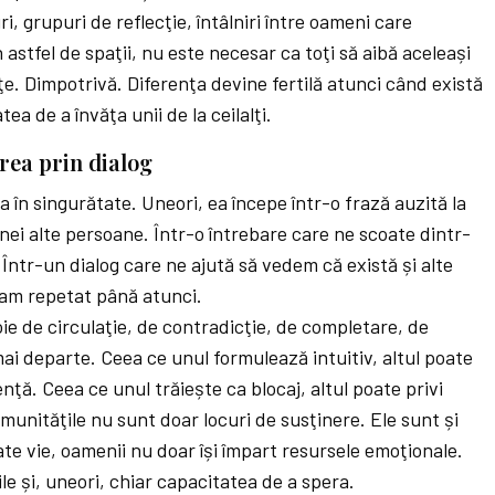
, grupuri de reflecţie, întâlniri între oameni care
 astfel de spaţii, nu este necesar ca toţi să aibă aceleași
e. Dimpotrivă. Diferenţa devine fertilă atunci când există
tea de a învăţa unii de la ceilalţi.
rea prin dialog
în singurătate. Uneori, ea începe într-o frază auzită la
nei alte persoane. Într-o întrebare care ne scoate dintr-
 Într-un dialog care ne ajută să vedem că există și alte
e-am repetat până atunci.
voie de circulaţie, de contradicţie, de completare, de
mai departe. Ceea ce unul formulează intuitiv, altul poate
ţă. Ceea ce unul trăiește ca blocaj, altul poate privi
unităţile nu sunt doar locuri de susţinere. Ele sunt și
ate vie, oamenii nu doar își împart resursele emoţionale.
rile și, uneori, chiar capacitatea de a spera.