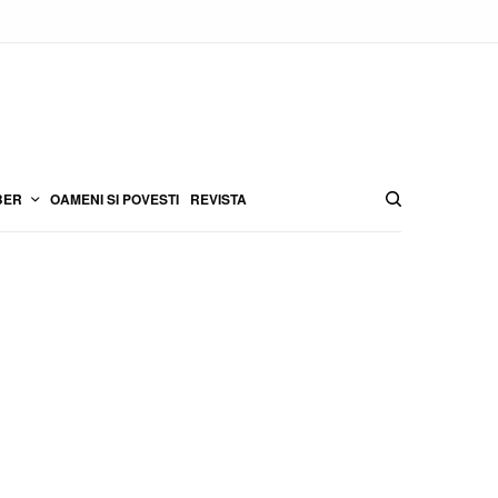
BER
OAMENI SI POVESTI
REVISTA