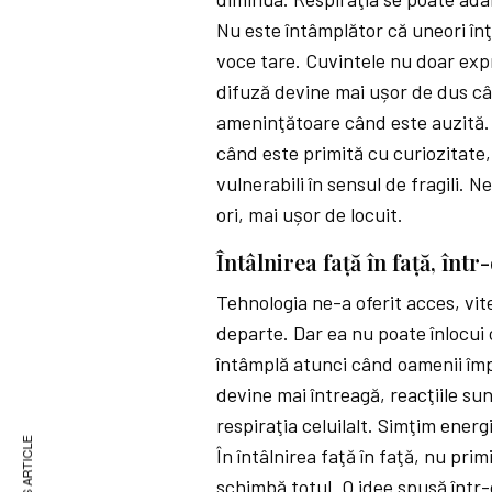
Nu este întâmplător că uneori î
voce tare. Cuvintele nu doar exp
difuză devine mai ușor de dus c
ameninţătoare când este auzită. 
când este primită cu curiozitate
vulnerabili în sensul de fragili. N
ori, mai ușor de locuit.
Întâlnirea faţă în faţă, într
Tehnologia ne-a oferit acces, vit
departe. Dar ea nu poate înlocui c
întâmplă atunci când oamenii împa
devine mai întreagă, reacţiile s
respiraţia celuilalt. Simţim ener
În întâlnirea faţă în faţă, nu pr
schimbă totul. O idee spusă într-