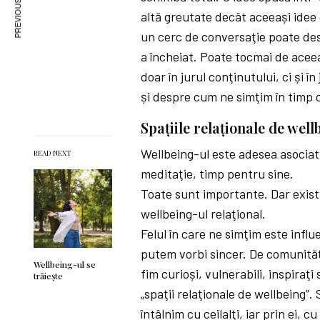
PREVIOUS ARTICLE
altă greutate decât aceeași idee c
un cerc de conversaţie poate des
a încheiat. Poate tocmai de ace
doar în jurul conţinutului, ci și 
și despre cum ne simţim în timp 
Spaţiile relaţionale de well
Wellbeing-ul este adesea asociat 
READ NEXT
meditaţie, timp pentru sine.
Toate sunt importante. Dar există
wellbeing-ul relaţional.
Felul în care ne simţim este infl
putem vorbi sincer. De comunităţi
Wellbeing-ul se
fim curioși, vulnerabili, inspira
trăiește
„spaţii relaţionale de wellbeing”.
întâlnim cu ceilalţi, iar prin ei, c