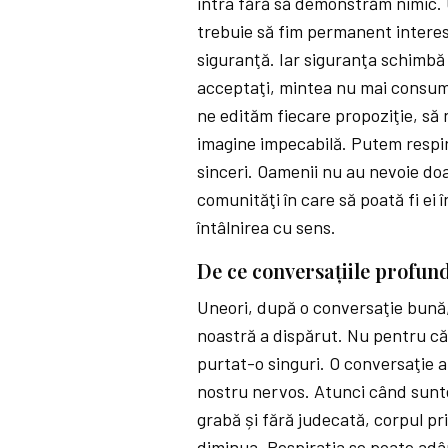
intra fără să demonstrăm nimic. 
trebuie să fim permanent intere
siguranţă. Iar siguranţa schimbă
acceptaţi, mintea nu mai consum
ne edităm fiecare propoziţie, să
imagine impecabilă. Putem respi
sinceri. Oamenii nu au nevoie do
comunităţi în care să poată fi ei 
întâlnirea cu sens.
De ce conversaţiile profund
Uneori, după o conversaţie bună
noastră a dispărut. Nu pentru că
purtat-o singuri. O conversaţie 
nostru nervos. Atunci când sunte
grabă și fără judecată, corpul p
diminua. Respiraţia se poate adâ