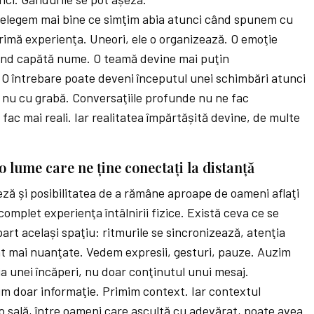
nţelegem mai bine ce simţim abia atunci când spunem cu
rimă experienţa. Uneori, ele o organizează. O emoţie
ând capătă nume. O teamă devine mai puţin
O întrebare poate deveni începutul unei schimbări atunci
, nu cu grabă. Conversaţiile profunde nu ne fac
e fac mai reali. Iar realitatea împărtășită devine, de multe
-o lume care ne ţine conectaţi la distanţă
eză și posibilitatea de a rămâne aproape de oameni aflaţi
omplet experienţa întâlnirii fizice. Există ceva ce se
rt același spaţiu: ritmurile se sincronizează, atenţia
unt mai nuanţate. Vedem expresii, gesturi, pauze. Auzim
gia unei încăperi, nu doar conţinutul unui mesaj.
imim doar informaţie. Primim context. Iar contextul
o sală, între oameni care ascultă cu adevărat, poate avea