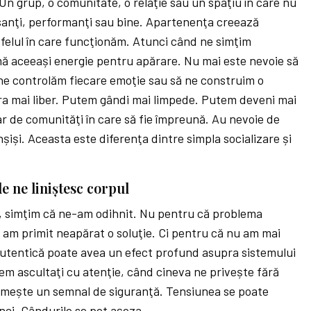
Un grup, o comunitate, o relaţie sau un spaţiu în care nu
sanţi, performanţi sau bine. Apartenenţa creează
 felul în care funcţionăm. Atunci când ne simţim
ă aceeași energie pentru apărare. Nu mai este nevoie să
 ne controlăm fiecare emoţie sau să ne construim o
ra mai liber. Putem gândi mai limpede. Putem deveni mai
ar de comunităţi în care să fie împreună. Au nevoie de
înșiși. Aceasta este diferenţa dintre simpla socializare și
e ne liniștesc corpul
, simţim că ne-am odihnit. Nu pentru că problema
 am primit neapărat o soluţie. Ci pentru că nu am mai
autentică poate avea un efect profund asupra sistemului
m ascultaţi cu atenţie, când cineva ne privește fără
rimește un semnal de siguranţă. Tensiunea se poate
nci. Gândurile se pot așeza.