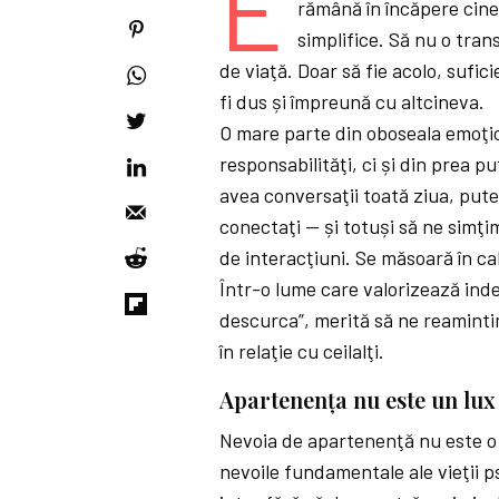
E
rămână în încăpere cine
simplifice. Să nu o trans
de viaţă. Doar să fie acolo, sufi
fi dus și împreună cu altcineva.
O mare parte din oboseala emoţio
responsabilităţi, ci și din prea 
avea conversaţii toată ziua, put
conectaţi — și totuși să ne simţ
de interacţiuni. Se măsoară în ca
Într-o lume care valorizează ind
descurca”, merită să ne reamint
în relaţie cu ceilalţi.
Apartenenţa nu este un lux
Nevoia de apartenenţă nu este o 
nevoile fundamentale ale vieţii p