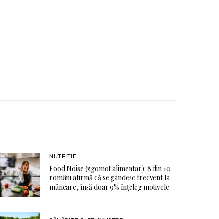
NUTRITIE
Food Noise (zgomot alimentar): 8 din 10
români afirmă că se gândesc frecvent la
mâncare, însă doar 9% înțeleg motivele