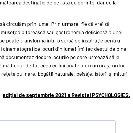
rmătoarea destinaţie de pe lista cu dorinţe, dar de la
 să circulăm prin lume. Prin urmare, fie că vrei să
rumuseţea pitorească sau gastronomia delicioasă a unei
s se poate transforma într-o sursă de inspiraţie pentru
ai cinematografice locuri din lume! Îmi fac destul de bine
 mă documentez despre locurile pe care urmează să le
să mă bucur de tot ceea ce îmi poate oferi un oraș, un loc
reţete culinare, bogăţii naturale, peisaje, istorii şi mituri,
ul
ediţiei de septembrie 2021 a Revistei PSYCHOLOGIES
.