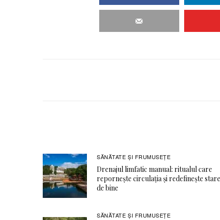
SĂNĂTATE ŞI FRUMUSEȚE
Drenajul limfatic manual: ritualul care
repornește circulația și redefinește star
de bine
SĂNĂTATE ŞI FRUMUSEȚE