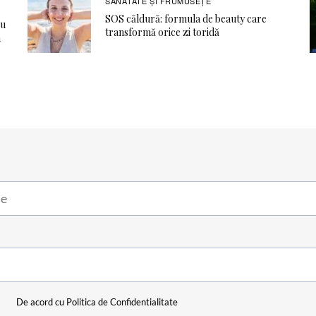
SĂNĂTATE ŞI FRUMUSEȚE
SOS căldură: formula de beauty care
ru
transformă orice zi toridă
a