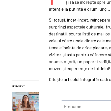
și să se îndrepte spre u
intenţie la putinţă e drum lung…
Și totuşi, încet-încet, reîncepem
surprinzi aspectele culturale, f
destinaţii, scurta listă de mai jo
voiajul către unele dintre cele m
temele înainte de orice plecare,
vizitez şi asta pentru că încerc 
anume, o ţară, un popor: tradiţii, 
muzee şi experienţe de tot felul!
Citeşte articolul integral în cadr
READ NEXT