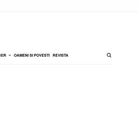
BER
OAMENI SI POVESTI
REVISTA