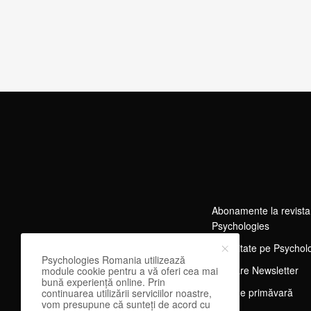
Abonamente la revista
Psychologies
Publicitate pe Psychol
Psychologies Romania utilizează
Abonare Newsletter
module cookie pentru a vă oferi cea mai
bună experiență online. Prin
Tărg de primăvară
continuarea utilizării serviciilor noastre,
vom presupune că sunteți de acord cu