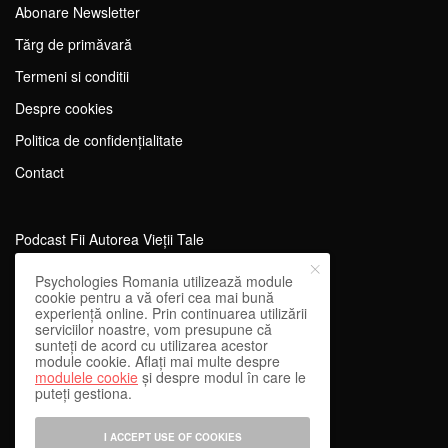
Abonare Newsletter
Tărg de primăvară
Termeni si conditii
Despre cookies
Politica de confidențialitate
Contact
Podcast Fii Autorea Vieții Tale
Evenimente Fii Autoarea Vieții Tale!
Psychologies Romania utilizează module
cookie pentru a vă oferi cea mai bună
SportEdu
experiență online. Prin continuarea utilizării
serviciilor noastre, vom presupune că
Antrenament Mental pentru Sportivi
sunteți de acord cu utilizarea acestor
module cookie. Aflați mai multe despre
Learning Network
modulele cookie
și despre modul în care le
puteți gestiona.
WEnough
Reward & Engage
I ACCEPT USE OF COOKIES