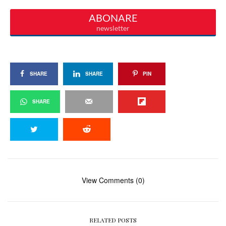
SHARE
SHARE
PIN
SHARE
View Comments (0)
RELATED POSTS