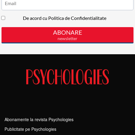
Abonamente la revista Psychologies
Publicitate pe Psychologies