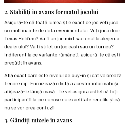
2. Stabiliți în avans formatul jocului
Asigură-te că toată lumea știe exact ce joc veți juca
cu mult înainte de data evenimentului. Veți juca doar
Texas Hold’em? Va fi un joc mixt sau unul la alegerea
dealerului? Va fi strict un joc cash sau un turneu?
Indiferent la ce variante rămâneți, asigură-te că ești
pregătit în avans.
Află exact care este nivelul de buy-in și cât valorează
fiecare cip. Furnizează o listă a acestor informații și
afișează-le lângă masă. Te vei asigura astfel că toți
participanții la joc cunosc cu exactitate regulile și că
nu se vor crea confuzii.
3. Gândiți mizele în avans