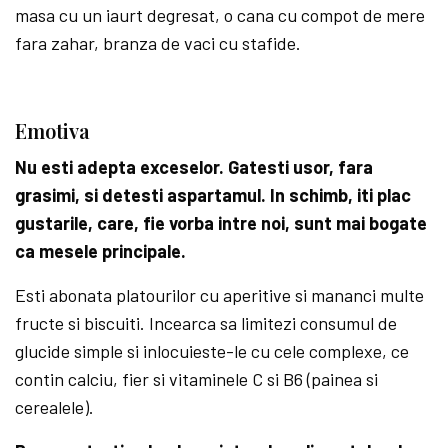
masa cu un iaurt de­gresat, o cana cu compot de mere
fara zahar, branza de vaci cu stafide.
Emotiva
Nu esti adepta exceselor. Gatesti usor, fara
grasimi, si detesti aspartamul. In schimb, iti plac
gustarile, care, fie vorba intre noi, sunt mai bogate
ca mesele principale.
Esti abonata platourilor cu aperitive si mananci multe
fructe si biscuiti. Incearca sa limitezi consumul de
glucide simple si inlocuies­te-le cu cele complexe, ce
contin calciu, fier si vitaminele C si B6 (pai­nea si
cerealele).