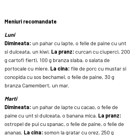
Meniuri recomandate
Luni
Dimineata:
un pahar cu lapte, o felie de paine cu unt
si dulceata, un kiwi.
La pranz:
curcan cu ciuperci, 200
g cartofi fierti, 100 g branza slaba, o salata de
portocale cu miere.
La cina:
file de porc cu mustar si
conopida cu sos bechamel, o felie de paine, 30 g
branza Camembert, un mar.
Marti
Dimineata:
un pahar de lapte cu cacao, o felie de
paine cu unt si dulceata, o banana mica.
La pranz:
ostropel de pui cu spanac, o felie de paine, o felie de
ananas.
La cina:
somon la gratar cu orez, 250 g