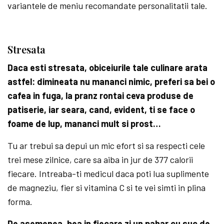
variantele de meniu recomandate personalitatii tale.
Stresata
Daca esti stresata, obiceiurile tale culinare arata
astfel: di­mineata nu mananci nimic, preferi sa bei o
cafea in fuga, la pranz rontai ceva produse de
patiserie, iar seara, cand, evident, ti se face o
foame de lup, mananci mult si prost…
Tu ar trebui sa depui un mic efort si sa respecti cele
trei mese zilnice, care sa aiba in jur de 377 calorii
fiecare. In­treaba-ti me­dicul daca poti lua suplimente
de magneziu, fier si vita­mina C si te vei simti in plina
forma.
De asemenea, bea in fiecare zi un pahar cu suc de