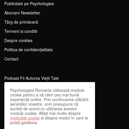
Publicitate pe Psychologies
Abonare Newsletter
Tărg de primăvară
Termeni si conditii
Despre cookies
Politica de confidențialitate
Contact
Podcast Fii Autorea Vieții Tale
Evenimente Fii Autoarea Vieții Tale!
Psychologies Romania utilizează module
cookie pentru a vă oferi cea mai bună
SportEdu
experiență online. Prin continuarea utilizării
serviciilor noastre, vom presupune că
Antrenament Mental pentru Sportivi
sunteți de acord cu utilizarea acestor
module cookie. Aflați mai multe despre
Learning Network
modulele cookie
și despre modul în care le
puteți gestiona.
WEnough