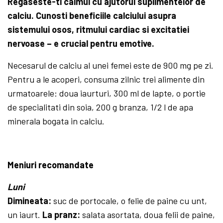
Regaseste-ti calmul cu ajutorul suplimentelor de
calciu. Cunosti beneficiile calciului asupra
sistemului osos, ritmului cardiac si exci­ta­tiei
nervoase – e crucial pentru emo­tive.
Necesarul de calciu al unei femei este de 900 mg pe zi.
Pentru a le acoperi, consuma zilnic trei alimente din
urmatoarele: doua iaurtu­ri, 300 ml de lapte, o por­tie
de specialitati din soia, 200 g branza, 1/2 l de apa
mine­rala bogata in calciu.
Meniuri recomandate
Luni
Dimineata:
suc de portocale, o felie de paine cu unt,
un iaurt.
La pranz:
salata asortata, doua felii de paine,