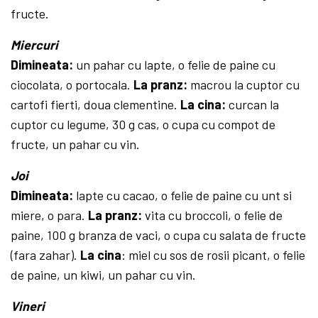
fructe.
Miercuri
Dimineata:
un pa­har cu lapte, o felie de paine cu
ciocolata, o portocala.
La pranz:
macrou la cuptor cu
cartofi fierti, doua clementine.
La cina:
curcan la
cuptor cu legu­me, 30 g cas, o cupa cu compot de
fructe, un pahar cu vin.
Joi
Dimineata:
lapte cu cacao, o felie de paine cu unt si
miere, o para.
La pranz:
vita cu broccoli, o felie de
paine, 100 g branza de vaci, o cupa cu salata de fructe
(fara zahar).
La cina
: miel cu sos de rosii picant, o felie
de paine, un kiwi, un pahar cu vin.
Vineri