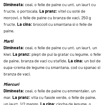
Dimineata:
ceai, o felie de pai­ne cu unt, un iaurt cu
fructe, o portocala.
La pranz:
vitel cu soté de
morcovi, o felie de paine cu branza de vaci, 250 g
fructe.
La cina:
broccoli cu smantana si o felie de
paine.
Marti
Dimineata:
ceai, o felie de paine cu unt, un iaurt, un
kiwi.
La pranz:
piept de pui la gratar cu le­gu­me, o felie
de paine, branza de vaci cu stafide.
La cina:
un bol de
supa-crema de legume cu smantana, cod cu spanac si
branza de vaci.
Miercuri
Dimineata:
ceai, o felie de paine cu emmentaler, un
mar.
La pranz:
vita cu fasole verde, o felie de paine,
un iaurt, 1/2 mango.
La cina:
ciorba de legume, o