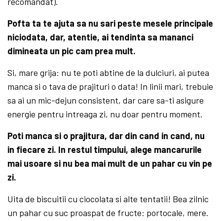
recomandat).
Pofta ta te ajuta sa nu sari peste mesele principale
niciodata, dar, atentie, ai tendinta sa mananci
dimineata un pic cam prea mult.
Si, mare grija: nu te poti abtine de la dulciuri, ai putea
manca si o tava de prajituri o data! In linii mari, trebuie
sa ai un mic-dejun consistent, dar care sa-ti asigure
energie pentru intreaga zi, nu doar pentru moment.
Poti manca si o prajitura, dar din cand in cand, nu
in fiecare zi. In restul timpului, alege mancarurile
mai usoare si nu bea mai mult de un pahar cu vin pe
zi.
Uita de biscuitii cu ciocolata si alte tentatii! Bea zilnic
un pahar cu suc proas­pat de fructe: portocale, mere.