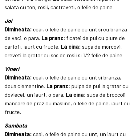
salata cu ton, rosii, castraveti, o felie de paine.
Joi
Dimineata:
ceai, o felie de paine cu unt si cu branza
de vaci, o para.
La pranz:
ficatei de pui cu piure de
car­tofi, iaurt cu fructe.
La cina:
supa de morcovi,
creveti la gratar cu sos de rosii si 1/2 felie de paine.
Vineri
Dimineata:
ceai, o felie de paine cu unt si branza,
doua cle­mentine.
La pranz:
pulpa de pui la gratar cu
dovlecei, un iaurt, o para.
La cina:
supa de broccoli,
mancare de praz cu masline, o felie de paine, iaurt cu
fructe.
Sambata
Dimineata:
ceai, o felie de paine cu unt, un iaurt cu