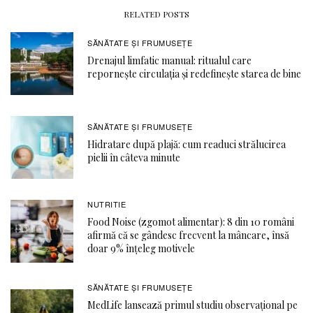
RELATED POSTS
SĂNĂTATE ŞI FRUMUSEȚE
Drenajul limfatic manual: ritualul care
repornește circulația și redefinește starea de bine
SĂNĂTATE ŞI FRUMUSEȚE
Hidratare după plajă: cum readuci strălucirea
pielii în câteva minute
NUTRITIE
Food Noise (zgomot alimentar): 8 din 10 români
afirmă că se gândesc frecvent la mâncare, însă
doar 9% înțeleg motivele
SĂNĂTATE ŞI FRUMUSEȚE
MedLife lansează primul studiu observațional pe