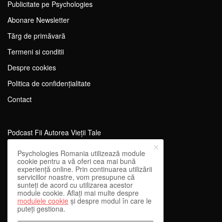
Publicitate pe Psychologies
Abonare Newsletter
Tărg de primăvară
Termeni si conditii
Despre cookies
Politica de confidențialitate
Contact
Podcast Fii Autorea Vieții Tale
Evenimente Fii Autoarea Vieții Tale!
Psychologies Romania utilizează module
cookie pentru a vă oferi cea mai bună
SportEdu
experiență online. Prin continuarea utilizării
serviciilor noastre, vom presupune că
Antrenament Mental pentru Sportivi
sunteți de acord cu utilizarea acestor
module cookie. Aflați mai multe despre
Learning Network
modulele cookie
și despre modul în care le
puteți gestiona.
WEnough