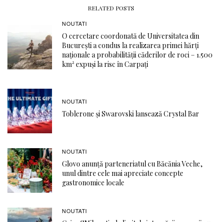
RELATED POSTS
NOUTATI
O cercetare coordonată de Universitatea din
București a condus la realizarea primei hărți
naționale a probabilității căderilor de roci – 1.500
km² expuși la risc în Carpați
NOUTATI
Toblerone și Swarovski lansează Crystal Bar
NOUTATI
Glovo anunță parteneriatul cu Băcănia Veche,
unul dintre cele mai apreciate concepte
gastronomice locale
NOUTATI