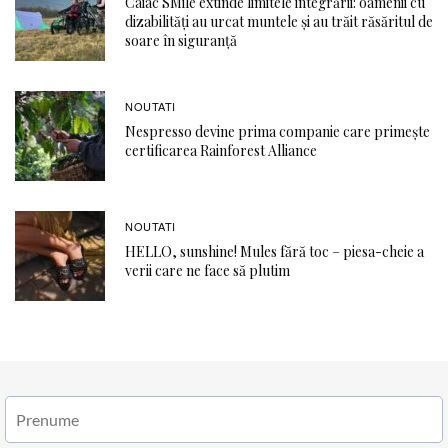
Caiac SMile extinde limitele integrării: oamenii cu
dizabilități au urcat muntele și au trăit răsăritul de
soare în siguranță
NOUTATI
Nespresso devine prima companie care primește
certificarea Rainforest Alliance
NOUTATI
HELLO, sunshine! Mules fără toc – piesa-cheie a
verii care ne face să plutim