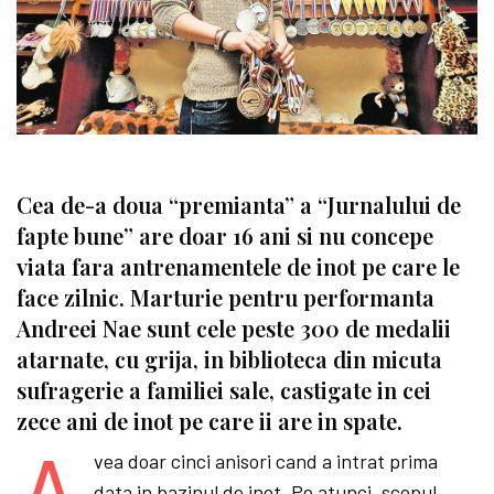
Cea de-a doua “premianta” a “Jurnalului de
fapte bune” are doar 16 ani si nu concepe
viata fara antrenamentele de inot pe care le
face zilnic. Marturie pentru performanta
Andreei Nae sunt cele peste 300 de medalii
atarnate, cu grija, in biblioteca din micuta
sufragerie a familiei sale, castigate in cei
zece ani de inot pe care ii are in spate.
A
vea doar cinci anisori cand a intrat prima
data in bazinul de inot. Pe atunci, scopul