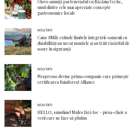
Glovo anunță parteneriatul cu Băcănia Veche,
unul dintre cele mai apreciate concepte
gastronomice locale
NOUTATI
Caiac SMile extinde limitele integrării: oamenii cu
dizabilități au urcat muntele și au trăit răsăritul de
soare în siguranță
NOUTATI
Nespresso devine prima companie care primește
certificarea Rainforest Alliance
NOUTATI
HELLO, sunshine! Mules fără toc – piesa-cheie a
verii care ne face să plutim