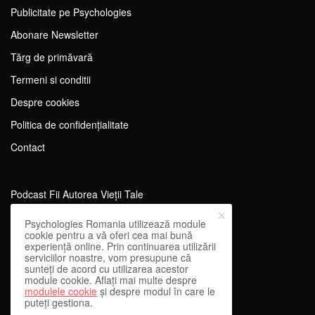
Publicitate pe Psychologies
Abonare Newsletter
Tărg de primăvară
Termeni si conditii
Despre cookies
Politica de confidențialitate
Contact
Podcast Fii Autorea Vieții Tale
Evenimente Fii Autoarea Vieții Tale!
Psychologies Romania utilizează module
cookie pentru a vă oferi cea mai bună
SportEdu
experiență online. Prin continuarea utilizării
serviciilor noastre, vom presupune că
Antrenament Mental pentru Sportivi
sunteți de acord cu utilizarea acestor
module cookie. Aflați mai multe despre
Learning Network
modulele cookie
și despre modul în care le
puteți gestiona.
WEnough