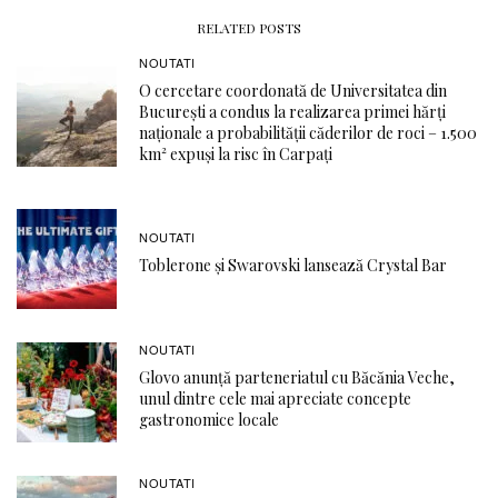
RELATED POSTS
NOUTATI
O cercetare coordonată de Universitatea din
București a condus la realizarea primei hărți
naționale a probabilității căderilor de roci – 1.500
km² expuși la risc în Carpați
NOUTATI
Toblerone și Swarovski lansează Crystal Bar
NOUTATI
Glovo anunță parteneriatul cu Băcănia Veche,
unul dintre cele mai apreciate concepte
gastronomice locale
NOUTATI