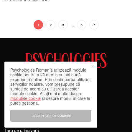
27 AUG. 2018
2 MINS READ
1
2
3
…
5
Psychologies Romania utilizează module
cookie pentru a vă oferi cea mai bună
experiență online. Prin continuarea utilizării
serviciilor noastre, vom presupune că
sunteți de acord cu utilizarea acestor
module cookie. Aflați mai multe despre
modulele cookie
și despre modul în care le
Abonamente la revista Psychologies
puteți gestiona.
Publicitate pe Psychologies
I ACCEPT USE OF COOKIES
Abonare Newsletter
Tărg de primăvară