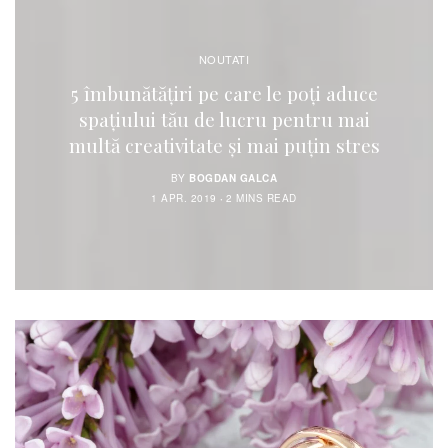
NOUTATI
5 îmbunătățiri pe care le poți aduce
spațiului tău de lucru pentru mai
multă creativitate și mai puțin stres
BY
BOGDAN GALCA
1 APR. 2019
2 MINS READ