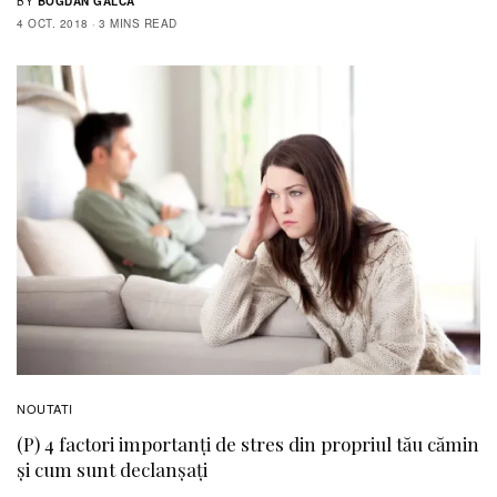
BY
BOGDAN GALCA
4 OCT. 2018
3 MINS READ
NOUTATI
(P) 4 factori importanți de stres din propriul tău cămin
și cum sunt declanșați