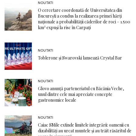
NOUTATI
O cercetare coordonată de Universitatea din
București a condus la realizarea primei hărți
naționale a probabilității căderilor de roci – 1.500
km² expuși la risc în Carpați
NOUTATI
Toblerone și Swarovski lansează Crystal Bar
NOUTATI
Glovo anunță parteneriatul cu Băcănia Veche,
unul dintre cele mai apreciate concepte
gastronomice locale
NOUTATI
Caiac SMile extinde limitele integrării: oamenii cu
dizabilități au urcat muntele și au trăit răsăritul de