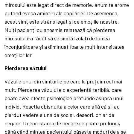
mirosului este legat direct de memorie, anumite arome
putând evoca amintiri ale copilăriei. De asemenea,
acest simț este strâns legat și de emoțiile noastre.
Mulți pacienți cu anosmie relatează că pierderea
mirosului i-a făcut să se simtă izolați de lumea
înconjurătoare și a diminuat foarte mult intensitatea
emoțiilor lor.
Pierderea văzului
Văzul e unul din simțurile pe care le prețuim cel mai
mult. Pierderea văzului e o experiență teribilă, care
poate avea efecte psihologice profunde asupra unui
individ. Reacția obișnuita a celor care află că și-au
pierdut vedere e una de șoc și, deseori, chiar de
negare. Uneori starea de negare se poate prelungi,
până când mintea pacientului găsește moduri de a se