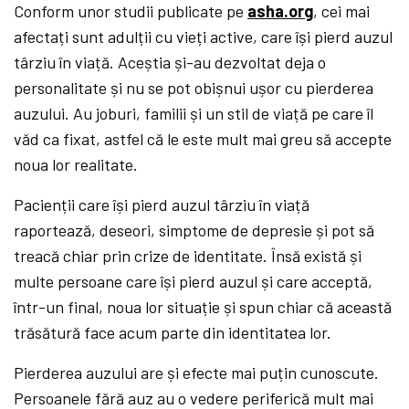
Conform unor studii
publicate pe
asha.org
, cei mai
afectați sunt adulții cu vieți active, care își pierd auzul
târziu în viață. Aceștia și-au dezvoltat deja o
personalitate și nu se pot obișnui ușor cu pierderea
auzului. Au joburi, familii și un stil de viață pe care îl
văd ca fixat, astfel că le este mult mai greu să accepte
noua lor realitate.
Pacienții care își pierd auzul târziu în viață
raportează, deseori, simptome de depresie și pot să
treacă chiar prin crize de identitate. Însă există și
multe persoane care își pierd auzul și care acceptă,
într-un final, noua lor situație și spun chiar că această
trăsătură face acum parte din identitatea lor.
Pierderea auzului are și efecte mai puțin cunoscute.
Persoanele fără auz au o vedere periferică mult mai