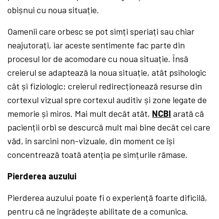
obișnui cu noua situație.
Oamenii care orbesc se pot simți speriați sau chiar
neajutorați, iar aceste sentimente fac parte din
procesul lor de acomodare cu noua situație. Însă
creierul se adaptează la noua situație, atât psihologic
cât și fiziologic; creierul redirecționează resurse din
cortexul vizual spre cortexul auditiv și zone legate de
memorie și miros. Mai mult decât atât,
NCBI
arată că
pacienții orbi se descurcă mult mai bine decât cei care
văd, în sarcini non-vizuale, din moment ce își
concentrează toată atenția pe simțurile rămase.
Pierderea auzului
Pierderea auzului poate fi o experiență foarte dificilă,
pentru că ne îngrădește abilitate de a comunica.