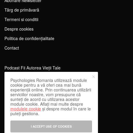
Abonare Newsletter
Tărg de primăvară
Termeni si conditii
Despre cookies
Politica de confidențialitate
Contact
Podcast Fii Autorea Vieții Tale
Evenimente Fii Autoarea Vieții Tale!
Psychologies Romania utilizează module
cookie pentru a vă oferi cea mai bună
SportEdu
experiență online. Prin continuarea utilizării
serviciilor noastre, vom presupune că
Antrenament Mental pentru Sportivi
sunteți de acord cu utilizarea acestor
module cookie. Aflați mai multe despre
Learning Network
modulele cookie
și despre modul în care le
puteți gestiona.
WEnough
Reward & Engage
I ACCEPT USE OF COOKIES