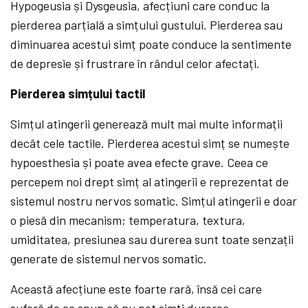
Hypogeusia și Dysgeusia, afecțiuni care conduc la
pierderea parțială a simțului gustului. Pierderea sau
diminuarea acestui simț poate conduce la sentimente
de depresie și frustrare în rândul celor afectați.
Pierderea simțului tactil
Simțul atingerii generează mult mai multe informații
decât cele tactile. Pierderea acestui simț se numește
hypoesthesia și poate avea efecte grave. Ceea ce
percepem noi drept simț al atingerii e reprezentat de
sistemul nostru nervos somatic. Simțul atingerii e doar
o piesă din mecanism; temperatura, textura,
umiditatea, presiunea sau durerea sunt toate senzații
generate de sistemul nervos somatic.
Această afecțiune este foarte rară, însă cei care
suferă de ea spun că nu pot simți durerea,