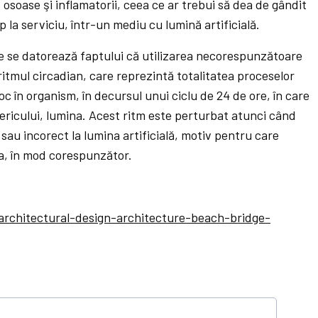
soase şi inflamatorii, ceea ce ar trebui să dea de gândit
p la serviciu, într-un mediu cu lumină artificială.
e se datorează faptului că utilizarea necorespunzătoare
 ritmul circadian, care reprezintă totalitatea proceselor
loc în organism, în decursul unui ciclu de 24 de ore, în care
unericului, lumina. Acest ritm este perturbat atunci când
au incorect la lumina artificială, motiv pentru care
na, în mod corespunzător.
rchitectural-design-architecture-beach-bridge-