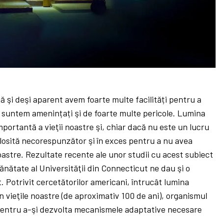
 şi deşi aparent avem foarte multe facilități pentru a
, suntem amenințați şi de foarte multe pericole. Lumina
importantă a vieţii noastre şi, chiar dacă nu este un lucru
olosită necorespunzător şi în exces pentru a nu avea
oastre. Rezultate recente ale unor studii cu acest subiect
Sănătate al Universităţii din Connecticut ne dau şi o
t. Potrivit cercetătorilor americani, întrucât lumina
 în vieţile noastre (de aproximativ 100 de ani), organismul
entru a-şi dezvolta mecanismele adaptative necesare