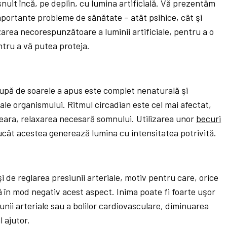
şnuit încă, pe deplin, cu lumina artificială. Vă prezentăm
mportante probleme de sănătate – atât psihice, cât şi
izarea necorespunzătoare a luminii artificiale, pentru a o
ntru a vă putea proteja.
upă de soarele a apus este complet nenaturală şi
le organismului. Ritmul circadian este cel mai afectat,
seara, relaxarea necesară somnului. Utilizarea unor
becuri
trucât acestea generează lumina cu intensitatea potrivită.
i de reglarea presiunii arteriale, motiv pentru care, orice
 în mod negativ acest aspect. Inima poate fi foarte uşor
unii arteriale sau a bolilor cardiovasculare, diminuarea
l ajutor.