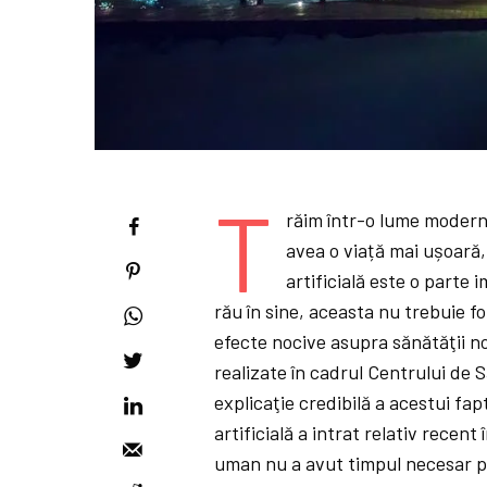
T
răim într-o lume modernă
avea o viață mai ușoară
artificială este o parte 
rău în sine, aceasta nu trebuie f
efecte nocive asupra sănătăţii n
realizate în cadrul Centrului de 
explicaţie credibilă a acestui fap
artificială a intrat relativ recent
uman nu a avut timpul necesar p