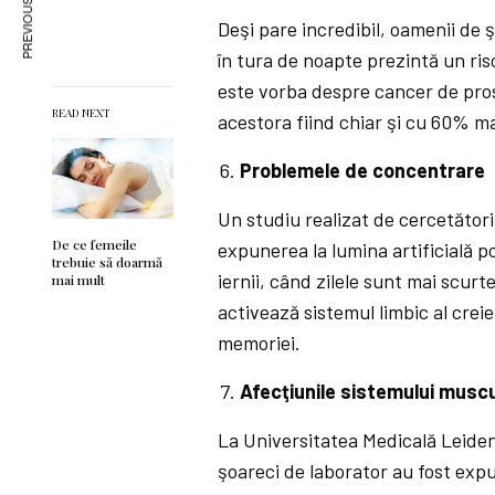
PREVIOUS ARTICLE
Deşi pare incredibil, oamenii de
în tura de noapte prezintă un ris
este vorba despre cancer de prosta
READ NEXT
acestora fiind chiar şi cu 60% 
Problemele de concentrare
Un studiu realizat de cercetători
De ce femeile
expunerea la lumina artificială p
trebuie să doarmă
iernii, când zilele sunt mai scurt
mai mult
activează sistemul limbic al creie
memoriei.
Afecţiunile sistemului muscu
La Universitatea Medicală Leiden,
şoareci de laborator au fost expuşi