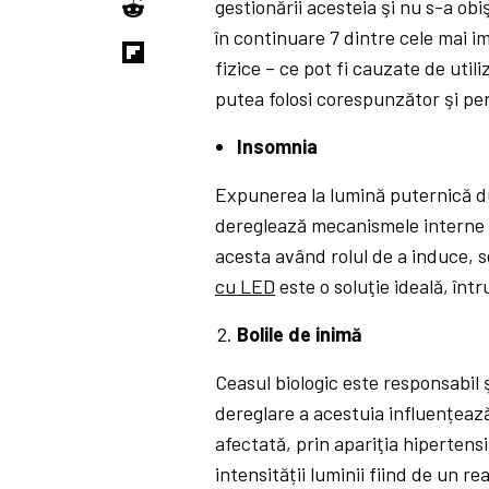
gestionării acesteia şi nu s-a obi
în continuare 7 dintre cele mai i
fizice – ce pot fi cauzate de util
putea folosi corespunzător şi pe
Insomnia
Expunerea la lumină puternică d
dereglează mecanismele interne a
acesta având rolul de a induce, 
cu LED
este o soluţie ideală, în
Bolile de inimă
Ceasul biologic este responsabil ş
dereglare a acestuia influențează
afectată, prin apariţia hipertensi
intensității luminii fiind de un rea