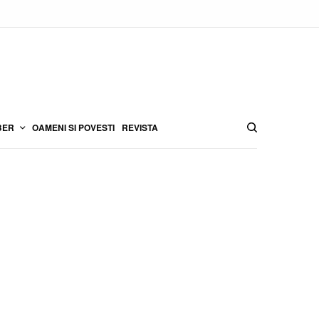
BER
OAMENI SI POVESTI
REVISTA