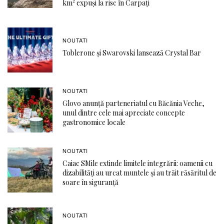
km² expuși la risc în Carpați
NOUTATI
Toblerone și Swarovski lansează Crystal Bar
NOUTATI
Glovo anunță parteneriatul cu Băcănia Veche,
unul dintre cele mai apreciate concepte
gastronomice locale
NOUTATI
Caiac SMile extinde limitele integrării: oamenii cu
dizabilități au urcat muntele și au trăit răsăritul de
soare în siguranță
NOUTATI