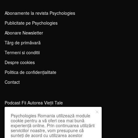
Abonamente la revista Psychologies
Publicitate pe Psychologies
Abonare Newsletter
Tărg de primăvară
Termeni si conditii
Despre cookies
Politica de confidențialitate
Contact
Podcast Fii Autorea Vieții Tale
Evenimente Fii Autoarea Vieții Tale!
Psychologies Romania utilizează module
cookie pentru a vă oferi cea mai bună
SportEdu
experiență online. Prin continuarea utilizării
serviciilor noastre, vom presupune că
Antrenament Mental pentru Sportivi
sunteți de acord cu utilizarea acestor