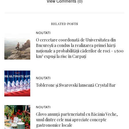
View Comments (0)
RELATED POSTS
NOUTATI
O cercetare coordonată de Universitatea din
București a condus la realizarea primei hărți
naționale a probabilității căderilor de roci – 1.500
km² expuși la risc în Carpați
NOUTATI
Toblerone și Swarovski lansează Crystal Bar
NOUTATI
Glovo anunță parteneriatul cu Băcănia Veche,
unul dintre cele mai apreciate concepte
gastronomice locale