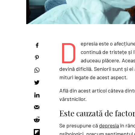
D
epresia este o afecțiun
continuă de tristețe și l
aduceau plăcere. Aceast
devină dificilă. Seniorii sunt și e
mituri legate de acest aspect.
Află din acest articol câteva din
vârstnicilor.
Este cauzată de factor
Se presupune că
depresia
în rân
psihologici, precum sentimentul d