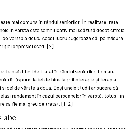
ste mai comună în rândul seniorilor. În realitate, rata
anele în vârstă este semnificativ mai scăzută decât cifrele
 și de vârsta a doua. Acest lucru sugerează că, pe măsură
riției depresiei scad. [2]
te mai dificil de tratat în rândul seniorilor. În mare
niorii răspund la fel de bine la psihoterapie și terapia
i și cei de vârsta a doua. Deși unele studii ar sugera că
lași randament în cazul persoanelor în vârstă, totuși, în
re să fie mai greu de tratat. [1, 2]
slabe
ră că rezultatele tratamentului pentru depresie ar putea