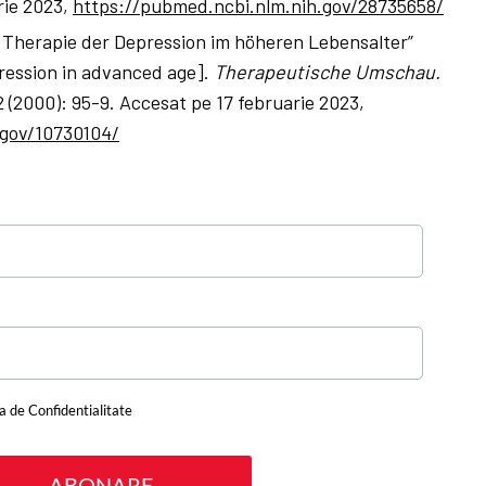
rie 2023,
https://pubmed.ncbi.nlm.nih.gov/28735658/
 Therapie der Depression im höheren Lebensalter”
ression in advanced age].
Therapeutische Umschau.
2 (2000): 95-9. Accesat pe 17 februarie 2023,
.gov/10730104/