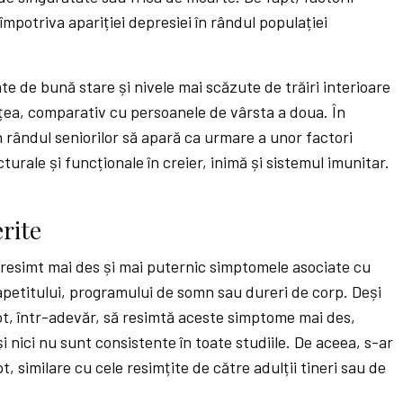
împotriva apariției depresiei în rândul populației
ate de bună stare și nivele mai scăzute de trăiri interioare
ețea, comparativ cu persoanele de vârsta a doua. În
 rândul seniorilor să apară ca urmare a unor factori
turale și funcționale în creier, inimă și sistemul imunitar.
rite
 resimt mai des și mai puternic simptomele asociate cu
apetitului, programului de somn sau dureri de corp. Deși
pot, într-adevăr, să resimtă aceste simptome mai des,
i nici nu sunt consistente în toate studiile. De aceea, s-ar
, similare cu cele resimțite de către adulții tineri sau de