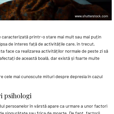
www.shutterstock.com
e caracterizată printr-o stare mai mult sau mai puțin
ipsa de interes față de activitățile care, în trecut,
a face ca realizarea activităților normale de peste zi să
i afectați de această boală, dar există și foarte multe
tre cele mai cunoscute mituri despre depresia în cazul
i psihologi
dul persoanelor în vârstă apare ca urmare a unor factori
e singurătate sau frica de moarte. De fapt, factorii