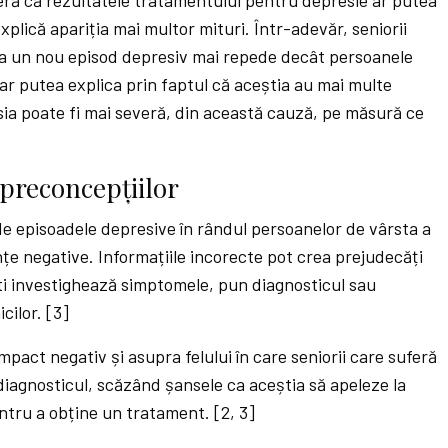
explică apariția mai multor mituri. Într-adevăr, seniorii
tra un nou episod depresiv mai repede decât persoanele
-ar putea explica prin faptul că aceștia au mai multe
ia poate fi mai severă, din această cauză, pe măsură ce
 preconcepțiilor
 de episoadele depresive în rândul persoanelor de vârsta a
nțe negative. Informațiile incorecte pot crea prejudecăți
iști investighează simptomele, pun diagnosticul sau
cilor. [3]
mpact negativ și asupra felului în care seniorii care suferă
 diagnosticul, scăzând șansele ca aceștia să apeleze la
entru a obține un tratament. [2, 3]