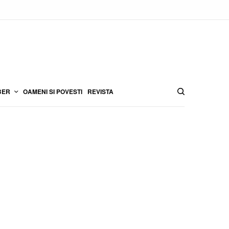
BER
OAMENI SI POVESTI
REVISTA