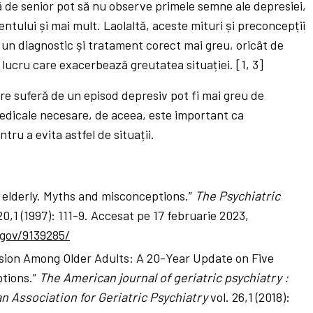
ijă de senior pot să nu observe primele semne ale depresiei,
tului și mai mult. Laolaltă, aceste mituri și preconcepții
 un diagnostic și tratament corect mai greu, oricât de
lucru care exacerbează greutatea situației. [1, 3]
are suferă de un episod depresiv pot fi mai greu de
medicale necesare, de aceea, este important ca
tru a evita astfel de situații.
e elderly. Myths and misconceptions.”
The Psychiatric
20,1 (1997): 111-9. Accesat pe 17 februarie 2023,
.gov/9139285/
ession Among Older Adults: A 20-Year Update on Five
tions.”
The American journal of geriatric psychiatry :
an Association for Geriatric Psychiatry
vol. 26,1 (2018):