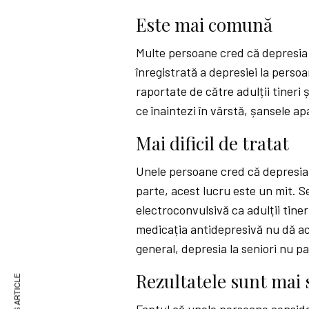
Este mai comună
Multe persoane cred că depresia e
înregistrată a depresiei la perso
raportate de către adulții tineri
ce înaintezi în vârstă, șansele apa
Mai dificil de tratat
Unele persoane cred că depresia es
parte, acest lucru este un mit. Se
electroconvulsivă ca adulții tiner
medicația antidepresivă nu dă ace
general, depresia la seniori nu pa
Rezultatele sunt mai 
Faptul că unele persoane conside