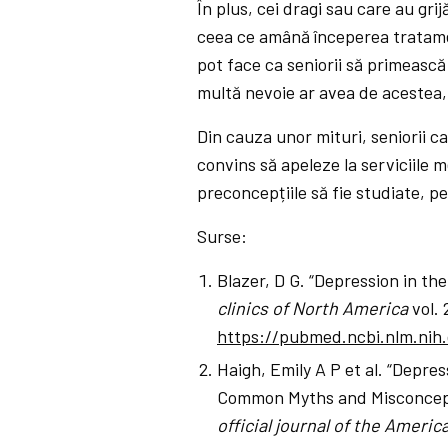
În plus, cei dragi sau care au gr
ceea ce amână începerea tratamen
pot face ca seniorii să primească
multă nevoie ar avea de acestea, 
Din cauza unor mituri, seniorii c
convins să apeleze la serviciile 
preconcepțiile să fie studiate, pen
Surse:
Blazer, D G. “Depression in th
clinics of North America
vol. 
https://pubmed.ncbi.nlm.nih
Haigh, Emily A P et al. “Depr
Common Myths and Misconcep
official journal of the Americ