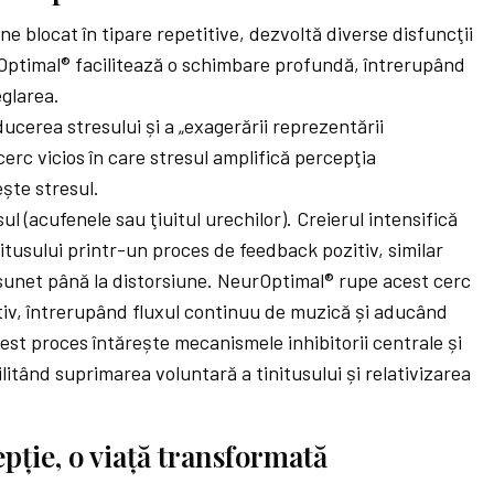
 blocat în tipare repetitive, dezvoltă diverse disfuncţii
ptimal® facilitează o schimbare profundă, întrerupând
eglarea.
cerea stresului și a „exagerării reprezentării
erc vicios în care stresul amplifică percepţia
ște stresul.
ul (acufenele sau ţiuitul urechilor). Creierul intensifică
itusului printr-un proces de feedback pozitiv, similar
sunet până la distorsiune. NeurOptimal® rupe acest cerc
tiv, întrerupând fluxul continuu de muzică și aducând
est proces întărește mecanismele inhibitorii centrale și
litând suprimarea voluntară a tinitusului și relativizarea
ţie, o viaţă transformată