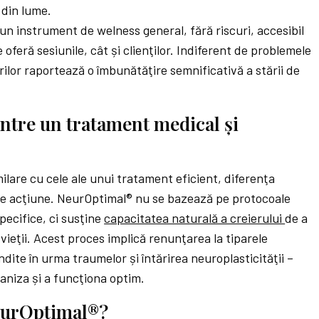
din lume.
 un instrument de welness general, fără riscuri, accesibil
 oferă sesiunile, cât și clienţilor. Indiferent de problemele
rilor raportează o îmbunătăţire semnificativă a stării de
intre un tratament medical și
milare cu cele ale unui tratament eficient, diferenţa
de acţiune. NeurOptimal® nu se bazează pe protocoale
ecifice, ci susţine
capacitatea naturală a creierului
de a
vieţii. Acest proces implică renunţarea la tiparele
dite în urma traumelor și întărirea neuroplasticităţii –
ganiza și a funcţiona optim.
eurOptimal®?