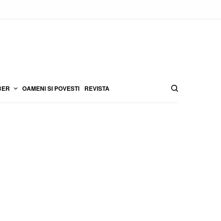
BER
OAMENI SI POVESTI
REVISTA