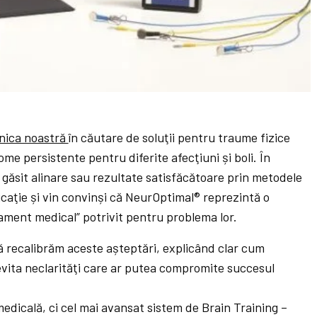
inica noastră
în căutare de soluţii pentru traume fizice
me persistente pentru diferite afecţiuni și boli. În
 găsit alinare sau rezultate satisfăcătoare prin metodele
aţie și vin convinși că NeurOptimal® reprezintă o
tament medical” potrivit pentru problema lor.
ă recalibrăm aceste așteptări, explicând clar cum
vita neclarităţi care ar putea compromite succesul
edicală, ci cel mai avansat sistem de Brain Training –