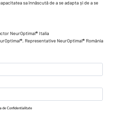
capacitatea sa înnăscută de a se adapta și de a se
uctor NeurOptimal® Italia
NeurOptimal®, Representative NeurOptimal® România