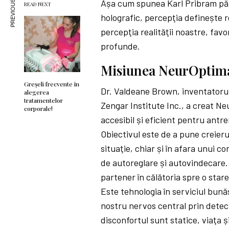
PREVIOUS ARTICLE
Așa cum spunea Karl Pribram pări
READ NEXT
holografic, percepţia definește r
percepţia realităţii noastre, fav
profunde.
Misiunea NeurOptim
Greșeli frecvente în
Dr. Valdeane Brown, inventatoru
alegerea
tratamentelor
Zengar Institute Inc., a creat Ne
corporale!
accesibil și eficient pentru antr
Obiectivul este de a pune creieru
situaţie, chiar și în afara unui 
de autoreglare și autovindecare.
partener în călătoria spre o stare
Este tehnologia în serviciul bună
nostru nervos central prin detect
disconfortul sunt statice, viaţa