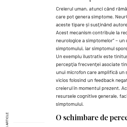
Creierul uman, atunci când rămâne
care pot genera simptome. NeurO
aceste tipare și susţinând autor
Acest mecanism contribuie la redu
neurologice a simptomelor” – un c
simptomului, iar simptomul spore
Un exemplu ilustrativ este tinitus
percepţia frecvenţei asociate tin
unui microfon care amplifică un 
vicios folosind un feedback nega
creierul în momentul prezent. Ac
resursele cognitive generale, faci
simptomului.
O schimbare de percep