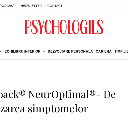
PODCAST
NEWSLETTER
CONTACT
ECHILIBRU INTERIOR
DEZVOLTARE PERSONALĂ
CARIERA
TIMP LI
back® NeurOptimal®- De
vizarea simptomelor