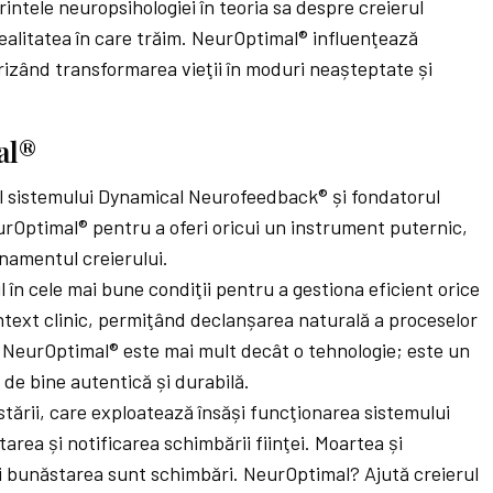
ntele neuropsihologiei în teoria sa despre creierul
ealitatea în care trăim. NeurOptimal® influenţează
orizând transformarea vieţii în moduri neașteptate și
al®
l sistemului Dynamical Neurofeedback® și fondatorul
urOptimal® pentru a oferi oricui un instrument puternic,
enamentul creierului.
l în cele mai bune condiţii pentru a gestiona eficient orice
context clinic, permiţând declanșarea naturală a proceselor
 NeurOptimal® este mai mult decât o tehnologie; este un
 de bine autentică și durabilă.
stării, care exploatează însăși funcţionarea sistemului
area și notificarea schimbării fiinţei. Moartea și
 și bunăstarea sunt schimbări. NeurOptimal? Ajută creierul