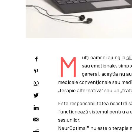
M
ulţi oameni ajung la
cl
sau emoţionale, simpto
general, aceștia nu au
medicale convenţionale sau medic
„terapie alternativă” sau un „tra
Este responsabilitatea noastră s
funcţionează sistemul pentru a e
sesiunilor.
NeurOptimal® nu este o terapie m