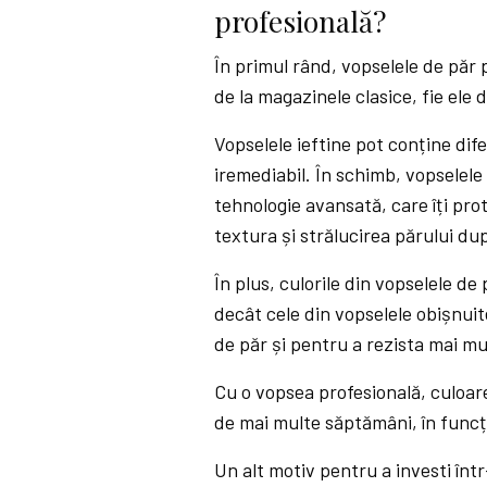
profesională?
În primul rând, vopselele de păr 
de la magazinele clasice, fie ele
Vopselele ieftine pot conține dif
iremediabil. În schimb, vopselele
tehnologie avansată, care îți prot
textura și strălucirea părului du
În plus, culorile din vopselele d
decât cele din vopselele obișnuit
de păr și pentru a rezista mai mu
Cu o vopsea profesională, culoare
de mai multe săptămâni, în funcți
Un alt motiv pentru a investi înt