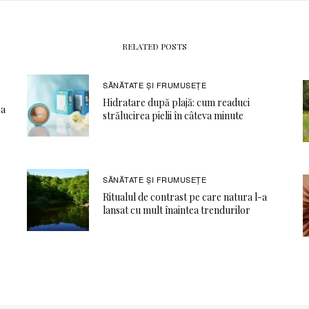
RELATED POSTS
SĂNĂTATE ŞI FRUMUSEȚE
Hidratare după plajă: cum readuci
ea
strălucirea pielii în câteva minute
SĂNĂTATE ŞI FRUMUSEȚE
Ritualul de contrast pe care natura l-a
lansat cu mult înaintea trendurilor