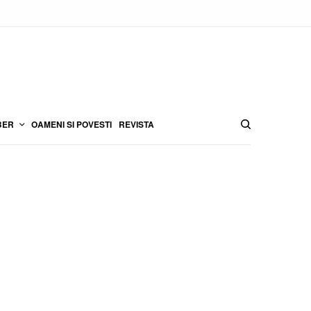
BER
OAMENI SI POVESTI
REVISTA