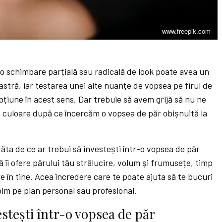
www.freepik.com
ă o schimbare parțială sau radicală de look poate avea un
astră, iar testarea unei alte nuanțe de vopsea pe firul de
țiune în acest sens. Dar trebuie să avem grijă să nu ne
ă culoare după ce încercăm o vopsea de păr obișnuită la
răta de ce ar trebui să investești într-o vopsea de păr
 îi ofere părului tău strălucire, volum și frumusețe, timp
e în tine. Acea încredere care te poate ajuta să te bucuri
rbim pe plan personal sau profesional.
estești într-o vopsea de păr