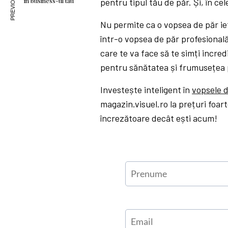
pentru tipul tău de păr. Și, în c
în business-ul tău
Nu permite ca o vopsea de păr ieft
într-o vopsea de păr profesional
care te va face să te simți incred
pentru sănătatea și frumusețea 
Investește inteligent în
vopsele d
magazin.visuel.ro la prețuri foar
încrezătoare decât ești acum!