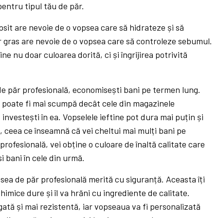
pentru tipul tău de păr.
sit are nevoie de o vopsea care să hidrateze și să
ăr gras are nevoie de o vopsea care să controleze sebumul.
ne nu doar culoarea dorită, ci și îngrijirea potrivită
de păr profesională, economisești bani pe termen lung.
 poate fi mai scumpă decât cele din magazinele
investești în ea. Vopselele ieftine pot dura mai puțin și
, ceea ce înseamnă că vei cheltui mai mulți bani pe
rofesională, vei obține o culoare de înaltă calitate care
i bani în cele din urmă.
opsea de păr profesională merită cu siguranță. Aceasta îți
imice dure și îl va hrăni cu ingrediente de calitate.
gată și mai rezistentă, iar vopseaua va fi personalizată