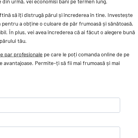
ele din urmă, vei economisi bani pe termen lung.
ină să îți distrugă părul și încrederea în tine. Investește
ă pentru a obține o culoare de păr frumoasă și sănătoasă,
ibil. În plus, vei avea încrederea că ai făcut o alegere bună
părului tău.
e par profesionale
pe care le poți comanda online de pe
te avantajoase. Permite-ți să fii mai frumoasă și mai