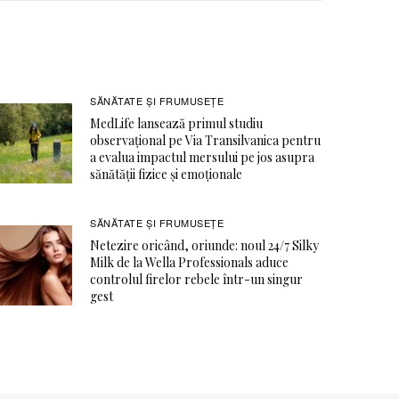
SĂNĂTATE ŞI FRUMUSEȚE
MedLife lansează primul studiu
observațional pe Via Transilvanica pentru
a evalua impactul mersului pe jos asupra
sănătății fizice și emoționale
SĂNĂTATE ŞI FRUMUSEȚE
Netezire oricând, oriunde: noul 24/7 Silky
Milk de la Wella Professionals aduce
controlul firelor rebele într-un singur
gest