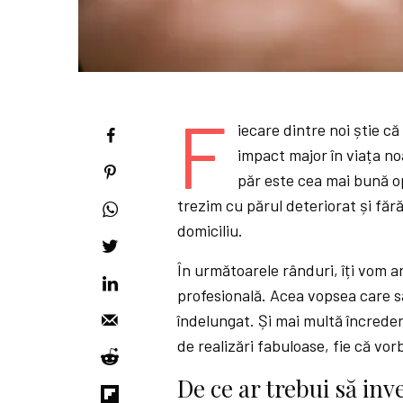
F
iecare dintre noi știe c
impact major în viața no
păr este cea mai bună op
trezim cu părul deteriorat și făr
domiciliu.
În următoarele rânduri, îți vom a
profesională. Acea vopsea care să
îndelungat. Și mai multă încreder
de realizări fabuloase, fie că vo
De ce ar trebui să inv