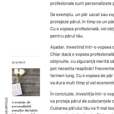
profesionale sunt personalizate 
De exemplu, un păr uscat sau vop
protejeze părul, în timp ce un p
Cu o vopsea profesională, vei obți
pentru părul tău.
Așadar, investind într-o vopsea 
Chiar dacă o vopsea profesională
obișnuite, cu siguranță merită să 
READ NEXT
pot necesita reaplicări frecvente
termen lung. Cu o vopsea de păr p
va dura mult timp și vei economis
În concluzie, investiția într-o v
PREVIOUS ARTICLE
va proteja părul de substanțele ch
6 avantaje ale
personalizării
Culoarea părului tău va fi mai bo
pungilor din hârtie