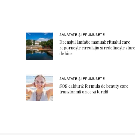
SĂNĂTATE ŞI FRUMUSEȚE
Drenajul limfatic manual: ritualul care
repornește circulația și redefinește star
de bine
SĂNĂTATE ŞI FRUMUSEȚE
SOS căldură: formula de beauty care
transformă orice zi toridă