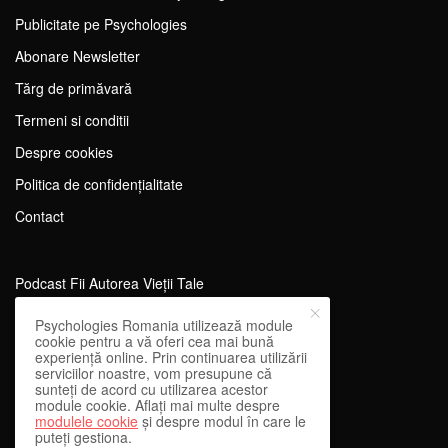
Publicitate pe Psychologies
Abonare Newsletter
Tărg de primăvară
Termeni si conditii
Despre cookies
Politica de confidențialitate
Contact
Podcast Fii Autorea Vieții Tale
Evenimente Fii Autoarea Vieții Tale!
Psychologies Romania utilizează module
cookie pentru a vă oferi cea mai bună
SportEdu
experiență online. Prin continuarea utilizării
serviciilor noastre, vom presupune că
Antrenament Mental pentru Sportivi
sunteți de acord cu utilizarea acestor
module cookie. Aflați mai multe despre
Learning Network
modulele cookie
și despre modul în care le
puteți gestiona.
WEnough