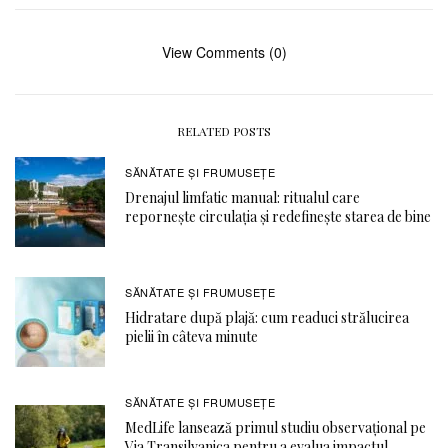
View Comments (0)
RELATED POSTS
SĂNĂTATE ŞI FRUMUSEȚE
Drenajul limfatic manual: ritualul care
repornește circulația și redefinește starea de bine
SĂNĂTATE ŞI FRUMUSEȚE
Hidratare după plajă: cum readuci strălucirea
pielii în câteva minute
SĂNĂTATE ŞI FRUMUSEȚE
MedLife lansează primul studiu observațional pe
Via Transilvanica pentru a evalua impactul