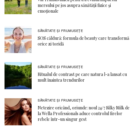
mersului pe jos asupra sănătății fizice și
emoționale
SĂNĂTATE ŞI FRUMUSEȚE
SOS căldură: formula de beauty care transformă
orice zi toridă
SĂNĂTATE ŞI FRUMUSEȚE
Ritualul de contrast pe care natura l-a lansat cu
mult înaintea trendurilor
SĂNĂTATE ŞI FRUMUSEȚE
Netezire oricând, oriunde: noul 24/7 Silky Milk de
la Wella Professionals aduce controlul firelor
rebele într-un singur gest