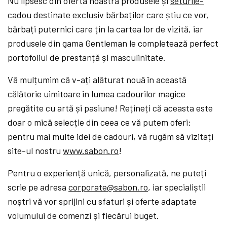
Nu lipsesc din oferta noastră produsele și
seturile-
cadou
destinate exclusiv bărbaților care știu ce vor,
bărbați puternici care țin la cartea lor de vizită, iar
produsele din gama Gentleman le completează perfect
portofoliul de prestanță și masculinitate.
Vă mulțumim că v-ați alăturat nouă în această
călătorie uimitoare în lumea cadourilor magice
pregătite cu artă și pasiune! Rețineți că aceasta este
doar o mică selecție din ceea ce vă putem oferi:
pentru mai multe idei de cadouri, vă rugăm să vizitați
site-ul nostru
www.sabon.ro
!
Pentru o experiență unică, personalizată, ne puteți
scrie pe adresa
corporate@sabon.ro
, iar specialiștii
noștri vă vor sprijini cu sfaturi și oferte adaptate
volumului de comenzi și fiecărui buget.