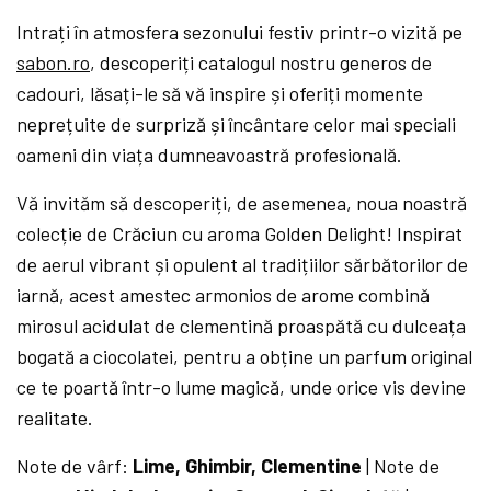
Intrați în atmosfera sezonului festiv printr-o vizită pe
sabon.ro
, descoperiți catalogul nostru generos de
cadouri, lăsați-le să vă inspire și oferiți momente
neprețuite de surpriză și încântare celor mai speciali
oameni din viața dumneavoastră profesională.
Vă invităm să descoperiți, de asemenea, noua noastră
colecție de Crăciun cu aroma Golden Delight! Inspirat
de aerul vibrant și opulent al tradițiilor sărbătorilor de
iarnă, acest amestec armonios de arome combină
mirosul acidulat de clementină proaspătă cu dulceața
bogată a ciocolatei, pentru a obține un parfum original
ce te poartă într-o lume magică, unde orice vis devine
realitate.
Note de vârf:
Lime, Ghimbir, Clementine
| Note de