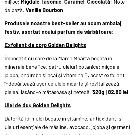
mijloc:
Migdale, Iasomie, Caramel, Ciocolată
| Note
de bază:
Vanilie
Bourbon
Produsele noastre best-seller au acum ambalaj
festiv, asortat noului parfum de sărbătoare:
Exfoliant de corp Golden Delights
Îmbogățit cu sare de la Marea Moartă bogată în
minerale benefice, patru uleiuri botanice: migdale,
jojoba, andiroba și acai și vitamina E, acest exfoliant
îndepărtează ușor celulele moarte și revitalizează
pielea, lăsând-o mătăsoasă și netedă.
320g | 82.80 lei
Ulei de duș Golden Delights
Datorită formulei bogate în vitamine, antioxidanți și
uleiuri esențiale de măsline, avocado, jojoba și germeni