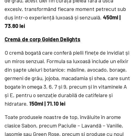
de grâu, acest ulei fin curăță pielea fără a usca
excesiv, transformând fiecare moment petrecut sub
duș într-o experiență luxoasă și senzuală.
450ml |
73.80 lei
Cremă de corp Golden Delights
O cremă bogată care conferă pielii finețe de invidiat și
un miros senzual. Formula sa luxoasă include un elixir
din șapte uleiuri botanice: măsline, avocado, borage,
germeni de grâu, jojoba, macadamia și shea, care sunt
bogate în omega 3, 6, 7 și 9, precum și în vitaminele A
și E, pentru o senzație durabilă de catifelare și
hidratare.
150ml | 71.10 lei
Toate produsele noastre de top, învăluite în arome
clasice Sabon, precum Paciulie – Lavandă – Vanilie,
Iasomie sau Green Rose, precum și produse cu noul