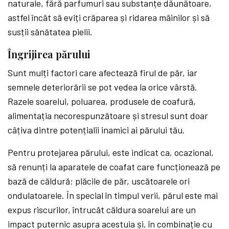
naturale, fără parfumuri sau substanțe dăunătoare,
astfel încât să eviți crăparea și ridarea mâinilor și să
susții sănătatea pielii.
Îngrijirea părului
Sunt mulți factori care afectează firul de păr, iar
semnele deteriorării se pot vedea la orice vârstă.
Razele soarelui, poluarea, produsele de coafură,
alimentația necorespunzătoare și stresul sunt doar
câțiva dintre potențialii inamici ai părului tău.
Pentru protejarea părului, este indicat ca, ocazional,
să renunți la aparatele de coafat care funcționează pe
bază de căldură: plăcile de păr, uscătoarele ori
ondulatoarele. În special în timpul verii, părul este mai
expus riscurilor, întrucât căldura soarelui are un
impact puternic asupra acestuia și, în combinație cu