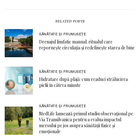
RELATED POSTS
SĂNĂTATE ŞI FRUMUSEȚE
Drenajul limfatic manual: ritualul care
repornește circulația și redefinește starea de bine
SĂNĂTATE ŞI FRUMUSEȚE
Hidratare după plajă: cum readuci strălucirea
pielii în câteva minute
SĂNĂTATE ŞI FRUMUSEȚE
MedLife lansează primul studiu observațional pe
Via Transilvanica pentru a evalua impactul
mersului pe jos asupra sănătății fizice și
emoționale