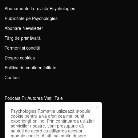
Abonamente la revista Psychologies
Publicitate pe Psychologies
Abonare Newsletter
Tărg de primăvară
Termeni si conditii
Despre cookies
Politica de confidențialitate
Contact
Podcast Fii Autorea Vieții Tale
Evenimente Fii Autoarea Vieții Tale!
Psychologies Romania utilizează module
cookie pentru a vă oferi cea mai bună
SportEdu
experiență online. Prin continuarea utilizării
serviciilor noastre, vom presupune că
Antrenament Mental pentru Sportivi
sunteți de acord cu utilizarea acestor
module cookie. Aflați mai multe despre
Learning Network