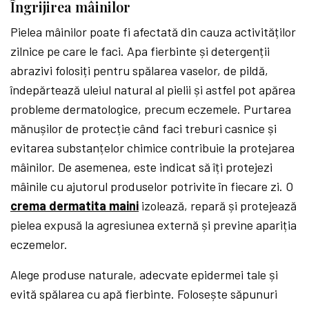
Îngrijirea mâinilor
Pielea mâinilor poate fi afectată din cauza activităților
zilnice pe care le faci. Apa fierbinte și detergenții
abrazivi folosiți pentru spălarea vaselor, de pildă,
îndepărtează uleiul natural al pielii și astfel pot apărea
probleme dermatologice, precum eczemele. Purtarea
mănușilor de protecție când faci treburi casnice și
evitarea substanțelor chimice contribuie la protejarea
mâinilor. De asemenea, este indicat să îți protejezi
mâinile cu ajutorul produselor potrivite în fiecare zi. O
crema dermatita maini
izolează, repară și protejează
pielea expusă la agresiunea externă și previne apariția
eczemelor.
Alege produse naturale, adecvate epidermei tale și
evită spălarea cu apă fierbinte. Folosește săpunuri