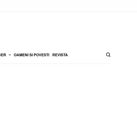
BER
OAMENI SI POVESTI
REVISTA