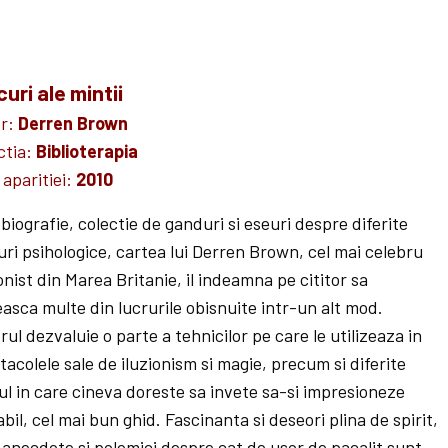
uri ale mintii
or:
Derren Brown
ctia:
Biblioterapia
 aparitiei:
2010
biografie, colectie de ganduri si eseuri despre diferite
uri psihologice, cartea lui Derren Brown, cel mai celebru
ionist din Marea Britanie, il indeamna pe cititor sa
easca multe din lucrurile obisnuite intr-un alt mod.
rul dezvaluie o parte a tehnicilor pe care le utilizeaza in
tacolele sale de iluzionism si magie, precum si diferite
zul in care cineva doreste sa invete sa-si impresioneze
bil, cel mai bun ghid. Fascinanta si deseori plina de spirit,
 anecdote si polemici despre cat de usor de pacalit sunt