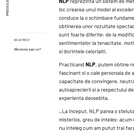
PREVIOUS ARTICLE
NLP
reprezinta un sistem de meto
loc crearea unui model al excelen
conduce la o schimbare fundamental
obtinerea unor rezultate spectacu
sunt foarte diferite: de la modifi
READ NEXT
sentimentelor la tenacitate, moti
Blestem sau ce?
si dorintele celorlalti.
Practicand
NLP
, putem obtine re
fascinant si o cale personala de a
capacitate de convingere, neutra
autoaprecierii si a respectului de
experienta deosebita.
,,La inceput, NLP parea o steluta
misterios, greu de inteles; acum 
nu inteleg cum am putut trai fara