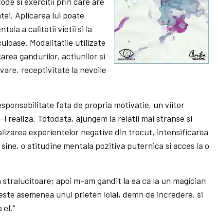
de si exercitii prin care are
tei. Aplicarea lui poate
a a calitatii vietii si la
loase. Modalitatile utilizate
carea gandurilor, actiunilor si
vare, receptivitate la nevoile
sponsabilitate fata de propria motivatie, un viitor
-l realiza. Totodata, ajungem la relatii mai stranse si
lizarea experientelor negative din trecut, intensificarea
 sine, o atitudine mentala pozitiva puternica si acces la o
 stralucitoare; apoi m-am gandit la ea ca la un magician
este asemenea unui prieten loial, demn de incredere, si
 el.“