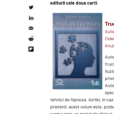
editurii cele doua carti.
Truc
Aut
Cole
Anul
Auto
truc
iluz
priv
Auto
spec
tehnici de hipnoza. Astfel, in ca
prietenii, acest volum este, proba
cartea este un melanj de sfaturi,