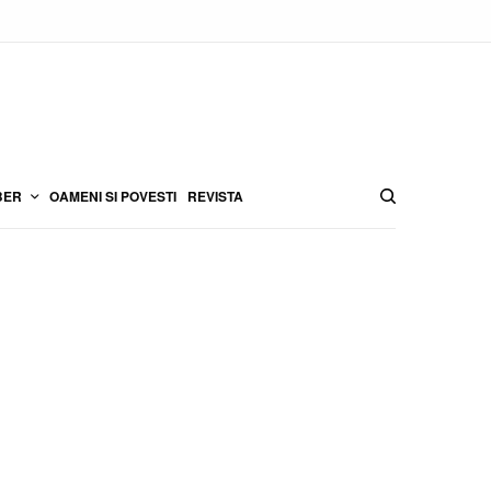
BER
OAMENI SI POVESTI
REVISTA