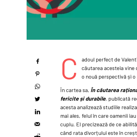
C
adoul perfect de Valent
căutarea acesteia vine d
o nouă perspectivă și o a
În cartea sa,
În căutarea raționa
fericite și durabile
, publicată r
acesta analizează studiile realiza
mai ales, felul în care oamenii i
cuplu. El precizează de ce abilită
când rata divorțului este în creș