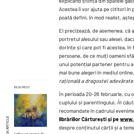
explicând știința din spatele găsir
Acestea îi vor ajuta pe cititori în
poată defini, în mod realist, aștept
El precizează, de asemenea, că a
portretul alesului sau alesei, dac
dorințe și care pot fi acestea, în
persoane, de ce mulți oameni sfâr
unui potențial partener pentru a 
mai bune alegeri în mediul online,
rațională a dragostei adevărate. 
READ NEXT
În perioada 20-26 februarie, cu oc
cuplului și parentingului,
În căut
recomandate în cadrului evenime
librăriilor Cărturești și pe
www.c
PREVIOUS ARTICLE
despre conținutul cărții și a teme
Cafea cu aroma de