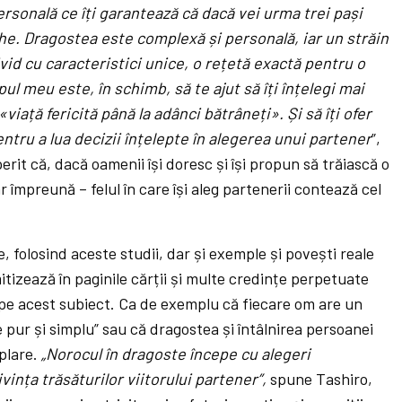
rsonală ce îți garantează că dacă vei urma trei pași
eche. Dragostea este complexă și personală, iar un străin
ivid cu caracteristici unice, o rețetă exactă pentru o
ul meu este, în schimb, să te ajut să îți înțelegi mai
iață fericită până la adânci bătrâneți». Și să îți ofer
entru a lua decizii înțelepte în alegerea unui partener
”,
rit că, dacă oamenii își doresc și își propun să trăiască o
ar împreună – felul în care își aleg partenerii contează cel
, folosind aceste studii, dar și exemple și povești reale
itizează în paginile cărții și multe credințe perpetuate
, pe acest subiect. Ca de exemplu că fiecare om are un
e pur și simplu” sau că dragostea și întâlnirea persoanei
mplare.
„Norocul în dragoste începe cu alegeri
ivința trăsăturilor viitorului partener”,
spune Tashiro,