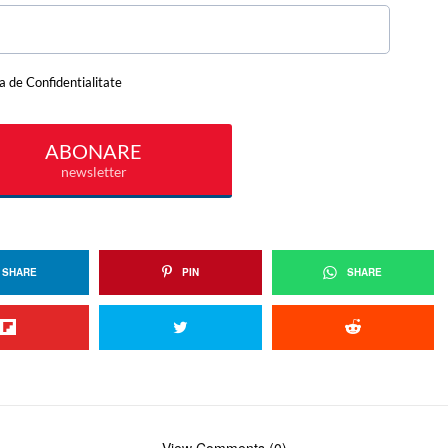
SHARE
PIN
SHARE
View Comments (0)