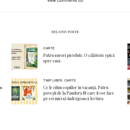
RELATED POSTS
CARTE
Patru surori pierdute. O călătorie epică
spre casă.
TIMP LIBER
CARTE
,
ns
Ce le citim copiilor în vacanță. Patru
povești de la Pandora M care îi vor face
pe cei mici să îndrăgească lectura