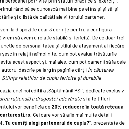
ii persoanei potrivite prin sfaturi practice și exerciții.
 primul rând să se cunoască mai bine pe ei înșiși și să-și
ările și o listă de calități ale viitorului partener.
vem la dispoziție doar 3 dorințe pentru a configura
ă vrem să avem o relație stabilă și fericită. De ce doar trei
 funcție de personalitatea și stilul de atașament al fiecărei
șesc în relații neîmplinite, cum pot evalua trăsăturile
evita acest aspect și, mai ales, cum pot oamenii să ia cele
 autorul descrie pe larg în paginile cărții
În căutarea
Știința relațiilor de cuplu fericite și durabile
.
azia unei noi ediții a „
Săptămânii PSI
”, dedicate exclusiv
area rațională a dragostei adevărate
și alte titluri
ntului vor beneficia de
20% reducere în toată rețeaua
arturesti.ro
.
Cei care vor să afle mai multe detalii
i „
Tu cum îți alegi partenerul de cuplu?
”, prezentate de