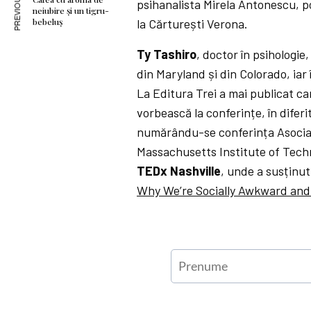
psihanalista Mirela Antonescu, po
neiubire și un tigru-
la Cărturești Verona.
bebeluș
Ty Tashiro
, doctor în psihologie,
din Maryland și din Colorado, iar
La Editura Trei a mai publicat c
vorbească la conferințe, în diferi
numărându-se conferința Asociaț
Massachusetts Institute of Techn
TEDx Nashville
, unde a susținu
Why We’re Socially Awkward an