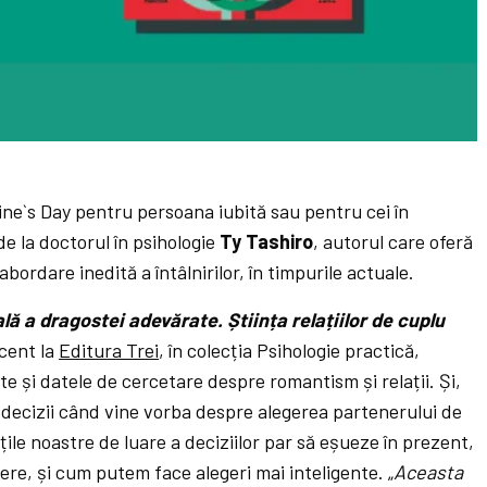
ine`s Day pentru persoana iubită sau pentru cei în
e la doctorul în psihologie
Ty Tashiro
, autorul care oferă
bordare inedită a întâlnirilor, în timpurile actuale.
lă a dragostei adevărate. Știința relațiilor de cuplu
ecent la
Editura Trei
, în colecția Psihologie practică,
te și datele de cercetare despre romantism și relații. Și,
au decizii când vine vorba despre alegerea partenerului de
țile noastre de luare a deciziilor par să eșueze în prezent,
tere, și cum putem face alegeri mai inteligente. „
Aceasta