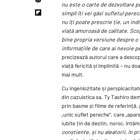
nu este o carte de dezvoltare pe
simpli îți vei găsi sufletul per
nu îți poate prescrie ție, un ind
viață amoroasă de calitate. Scop
bine propria versiune despre o «v
informațiile de care ai nevoie p
precizează autorul care a descope
viață fericită și împlinită – nu do
mai mult.
Cu ingeniozitate și perspicacitate
din cazuistica sa, Ty Tashiro dem
prin basme și filme de referință
„unic suflet pereche”, care „apar
iubite țin de destin, noroc, întâ
conștiente, și nu aleatorii, în pr