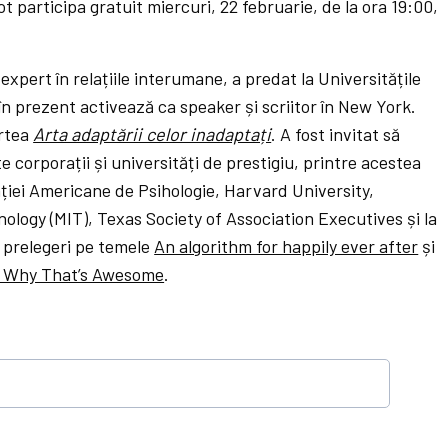
t participa gratuit miercuri, 22 februarie, de la ora 19:00,
 expert în relațiile interumane, a predat la Universitățile
 în prezent activează ca speaker și scriitor în New York.
artea
Arta adaptării celor inadaptați
. A fost invitat să
te corporații și universități de prestigiu, printre acestea
iei Americane de Psihologie, Harvard University,
ology (MIT), Texas Society of Association Executives și la
t prelegeri pe temele
An algorithm for happily ever after
și
d Why That’s Awesome
.