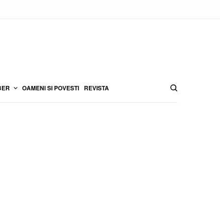
BER
OAMENI SI POVESTI
REVISTA