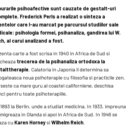
burarile psihoafective sunt cauzate de gestalt-uri
omplete. Frederick Perls a realizat o sinteza a
entelor care l-au marcat pe parcursul studiilor sale
icale: psihologia formei, psihanaliza, gandirea lui W.
h, al carui analizand a fost.
enta carte a fost scrisa in 1940 in Africa de Sud si
cheaza
trecerea de la psihanaliza ortodoxa la
talttherapie
. Calatoria in Japonia il determina sa
gateasca noua psihoterapie cu filosofia si practicile zen.
seste ca mare guru al coastei californiene, deschisa
ci pentru toate psihoterapiile.
1893 la Berlin, unde a studiat medicina. In 1933, impreuna
emigreaza in Olanda si apoi in Africa de Sud. In 1946 se
aza cu
Karen Horney
si
Wilhelm Reich
.