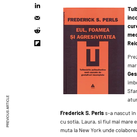
Tul
inc
cur
med
Reic
Prez
mar
Ges
imbo
Sfar
PREVIOUS ARTICLE
atun
Frederick S. Perls
s-a nascut in 
cu sotia, Laura, si fiul mai mare 
muta la New York unde colabore