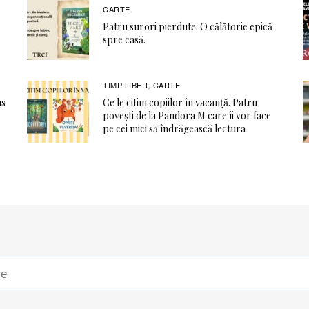
CARTE
Patru surori pierdute. O călătorie epică
spre casă.
TIMP LIBER
CARTE
,
ns
Ce le citim copiilor în vacanță. Patru
povești de la Pandora M care îi vor face
pe cei mici să îndrăgească lectura