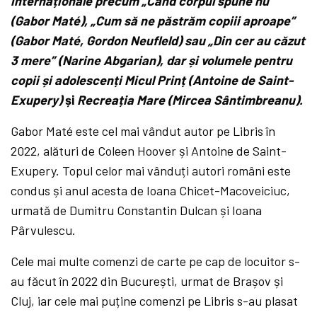
internaționale precum „Când corpul spune nu”
(Gabor Maté), „Cum să ne păstrăm copiii aproape”
(Gabor Maté, Gordon Neufleld) sau „Din cer au căzut
3 mere” (Narine Abgarian), dar și volumele pentru
copii și adolescenți Micul Prinț (Antoine de Saint-
Exupery)
și
Recreația Mare (Mircea Sântimbreanu).
Gabor Maté este cel mai vândut autor pe Libris în
2022, alături de Coleen Hoover și Antoine de Saint-
Exupery. Topul celor mai vânduți autori români este
condus și anul acesta de Ioana Chicet-Macoveiciuc,
urmată de Dumitru Constantin Dulcan și Ioana
Pârvulescu.
Cele mai multe comenzi de carte pe cap de locuitor s-
au făcut în 2022 din București, urmat de Brașov și
Cluj, iar cele mai puține comenzi pe Libris s-au plasat