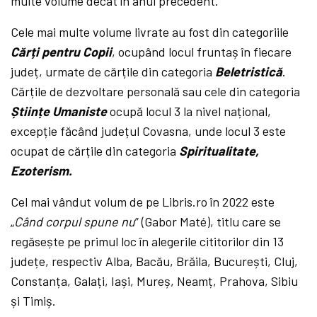
multe volume decât în anul precedent.
Cele mai multe volume livrate au fost din categoriile
Cărți pentru Copii
, ocupând locul fruntaș în fiecare
județ, urmate de cărțile din categoria
Beletristică
.
Cărțile de dezvoltare personală sau cele din categoria
Științe Umaniste
ocupă locul 3 la nivel național,
excepție făcând județul Covasna, unde locul 3 este
ocupat de cărțile din categoria
Spiritualitate,
Ezoterism.
Cel mai vândut volum de pe Libris.ro în 2022 este
„
Când corpul spune nu
” (Gabor Maté), titlu care se
regăsește pe primul loc în alegerile cititorilor din 13
județe, respectiv Alba, Bacău, Brăila, București, Cluj,
Constanța, Galați, Iași, Mureș, Neamț, Prahova, Sibiu
și Timiș.