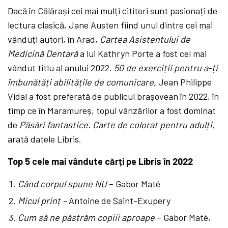
Dacă în Călărași cei mai mulți cititori sunt pasionați de
lectura clasică, Jane Austen fiind unul dintre cei mai
vânduți autori, în Arad,
Cartea Asistentului de
Medicină Dentară
a lui Kathryn Porte a fost cel mai
vândut titlu al anului 2022.
50 de exerciții pentru a-ți
îmbunătăți abilitățile de comunicare,
Jean Philippe
Vidal a fost preferată de publicul brașovean în 2022, în
timp ce în Maramureș, topul vânzărilor a fost dominat
de
Păsări fantastice. Carte de colorat pentru adulți
,
arată datele Libris.
Top 5 cele mai vândute cărți pe Libris în 2022
Când corpul spune NU
– Gabor Maté
Micul prinț –
Antoine de Saint-Exupery
Cum să ne păstrăm copiii aproape
– Gabor Maté,