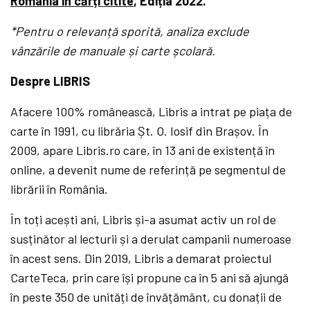
România în cărți citite
, Ediția 2022.
*Pentru o relevanță sporită, analiza exclude
vânzările de manuale și carte școlară.
Despre LIBRIS
Afacere 100% românească, Libris a intrat pe piața de
carte în 1991, cu librăria Șt. O. Iosif din Brașov. În
2009, apare Libris.ro care, în 13 ani de existență în
online, a devenit nume de referință pe segmentul de
librării în România.
În toți acești ani, Libris și-a asumat activ un rol de
susținător al lecturii și a derulat campanii numeroase
în acest sens. Din 2019, Libris a demarat proiectul
CarteTeca, prin care își propune ca în 5 ani să ajungă
în peste 350 de unități de învățământ, cu donații de