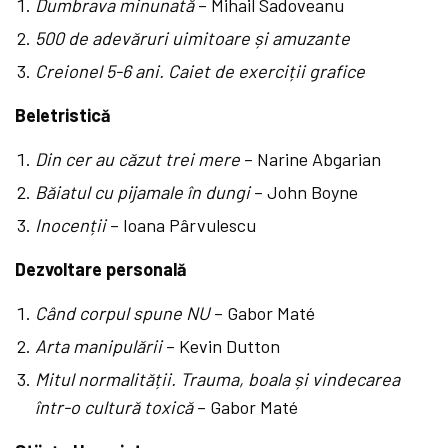
Dumbrava minunată
– Mihail Sadoveanu
500 de adevăruri uimitoare și amuzante
Creionel 5-6 ani. Caiet de exerciții grafice
Beletristică
Din cer au căzut trei mere
– Narine Abgarian
Băiatul cu pijamale în dungi
– John Boyne
Inocenții
– Ioana Pârvulescu
Dezvoltare personală
Când corpul spune NU
– Gabor Maté
Arta manipulării
– Kevin Dutton
Mitul normalității. Trauma, boala și vindecarea
într-o cultură toxică
– Gabor Maté