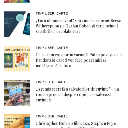
TIMP LIBER
CARTE
,
„Fără ultimul cuvânt” sau cum l-a convins Reese
Witherspoon pe Harlan Coben să scrie primul
său thriller în colaborare
TIMP LIBER
CARTE
,
Ce le citim copiilor în vacanță. Patru povești de la
Pandora M care îi vor face pe cei mici să
îndrăgească lectura
TIMP LIBER
CARTE
,
„Agenția secretă a salvatorilor de cuvinte” – un
roman premiat despre copiii care salvează…
cuvintele
TIMP LIBER
CARTE
,
Christopher Nolan o filmează, Stephen Fry o