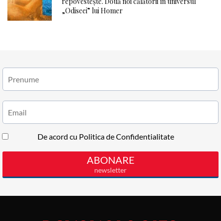
repovestește. Două noi călătorii în universul
„Odiseei” lui Homer