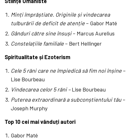
Stiințe Umaniste
Minți împrăștiate. Originile și vindecarea
tulburării de deficit de atenție
– Gabor Maté
Gânduri către sine însuși
– Marcus Aurelius
Constelațiile familiale
– Bert Hellinger
Spiritualitate și Ezoterism
Cele 5 răni care ne împiedică să fim noi înșine
–
Lise Bourbeau
Vindecarea celor 5 răni –
Lise Bourbeau
Puterea extraordinară a subconștientului tău
–
Joseph Murphy
Top 10 cei mai vânduți autori
Gabor Maté