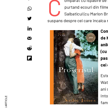
C
omparat cu Ispasire de 
purtand ecouri din filme
Salbaticul (cu Marlon Br
suspans despre cei care incalca re
Com
de 
ani
(cu
pas
cei
Este
Wat
ani 
Into
fami