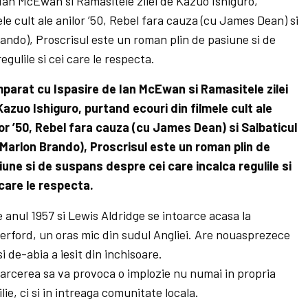
Ian McEwan si Ramasitele zilei de Kazuo Ishiguro,
le cult ale anilor ’50, Rebel fara cauza (cu James Dean) si
ando), Proscrisul este un roman plin de pasiune si de
gulile si cei care le respecta.
parat cu Ispasire de Ian McEwan si Ramasitele zilei
Kazuo Ishiguro, purtand ecouri din filmele cult ale
lor ’50, Rebel fara cauza (cu James Dean) si Salbaticul
 Marlon Brando), Proscrisul este un roman plin de
iune si de suspans despre cei care incalca regulile si
 care le respecta.
 anul 1957 si Lewis Aldridge se intoarce acasa la
erford, un oras mic din sudul Angliei. Are nouasprezece
si de-abia a iesit din inchisoare.
arcerea sa va provoca o implozie nu numai in propria
lie, ci si in intreaga comunitate locala.