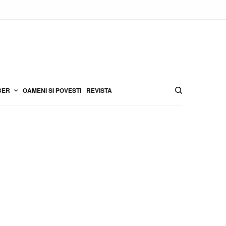
BER
OAMENI SI POVESTI
REVISTA