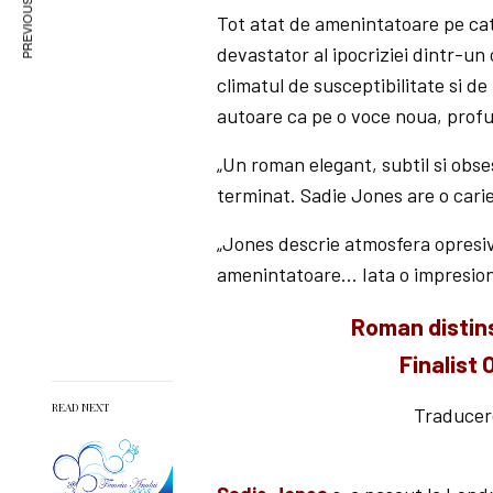
PREVIOUS ARTICLE
Tot atat de amenintatoare pe cat
devastator al ipocriziei dintr-un 
climatul de susceptibilitate si d
autoare ca pe o voce noua, profun
„Un roman elegant, subtil si obs
terminat. Sadie Jones are o carie
„Jones descrie atmosfera opresiva
amenintatoare… Iata o impresio
Roman distins
Finalist
READ NEXT
Traducer