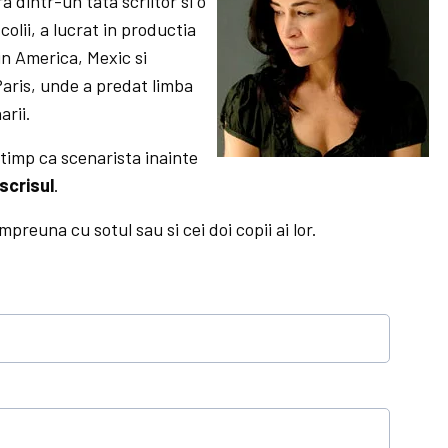
 dintr-un tata scriitor si o
lii, a lucrat in productia
 in America, Mexic si
Paris, unde a predat limba
arii.
 timp ca scenarista inainte
scrisul
.
mpreuna cu sotul sau si cei doi copii ai lor.