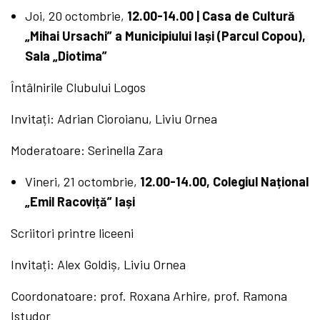
Joi, 20 octombrie,
12.00-14.00 | Casa de Cultură
„Mihai Ursachi” a Municipiului Iași (Parcul Copou),
Sala „Diotima”
Întâlnirile Clubului Logos
Invitați: Adrian Cioroianu, Liviu Ornea
Moderatoare: Serinella Zara
Vineri, 21 octombrie,
12.00
-14.00, Colegiul Național
„Emil Racoviță” Iași
Scriitori printre liceeni
Invitați: Alex Goldiș, Liviu Ornea
Coordonatoare: prof. Roxana Arhire, prof. Ramona
Istudor