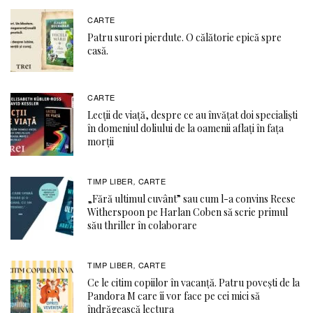
CARTE
Patru surori pierdute. O călătorie epică spre
casă.
CARTE
Lecții de viață, despre ce au învățat doi specialiști
în domeniul doliului de la oamenii aflați în fața
morții
TIMP LIBER
CARTE
,
„Fără ultimul cuvânt” sau cum l-a convins Reese
Witherspoon pe Harlan Coben să scrie primul
său thriller în colaborare
TIMP LIBER
CARTE
,
Ce le citim copiilor în vacanță. Patru povești de la
Pandora M care îi vor face pe cei mici să
îndrăgească lectura