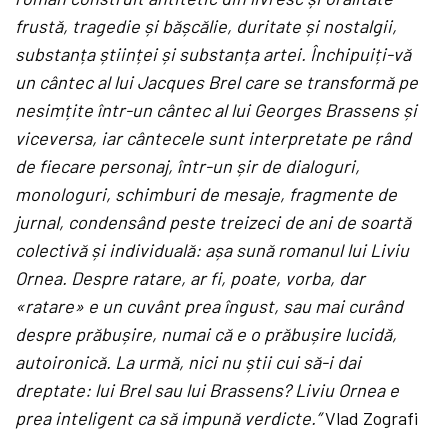
frustă, tragedie și bășcălie, duritate și nostalgii,
substanța științei și substanța artei. Închipuiți-vă
un cântec al lui Jacques Brel care se transformă pe
nesimțite într-un cântec al lui Georges Brassens și
viceversa, iar cântecele sunt interpretate pe rând
de fiecare personaj, într-un șir de dialoguri,
monologuri, schimburi de mesaje, fragmente de
jurnal, condensând peste treizeci de ani de soartă
colectivă și individuală: așa sună romanul lui Liviu
Ornea. Despre ratare, ar fi, poate, vorba, dar
«ratare» e un cuvânt prea îngust, sau mai curând
despre prăbușire, numai că e o prăbușire lucidă,
autoironică. La urmă, nici nu știi cui să-i dai
dreptate: lui Brel sau lui Brassens? Liviu Ornea e
prea inteligent ca să impună verdicte.”
Vlad Zografi