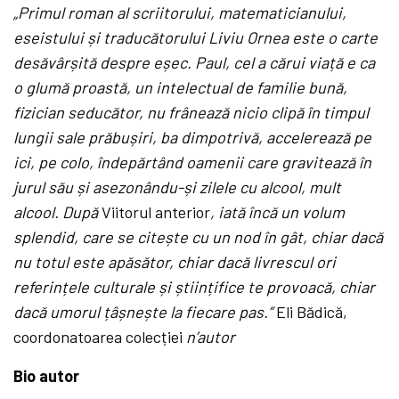
„Primul roman al scriitorului, matematicianului,
eseistului și traducătorului Liviu Ornea este o carte
desăvârșită despre eșec. Paul, cel a cărui viață e ca
o glumă proastă, un intelectual de familie bună,
fizician seducător, nu frânează nicio clipă în timpul
lungii sale prăbușiri, ba dimpotrivă, accelerează pe
ici, pe colo, îndepărtând oamenii care gravitează în
jurul său și asezonându-și zilele cu alcool, mult
alcool. După
Viitorul anterior
, iată încă un volum
splendid, care se citește cu un nod în gât, chiar dacă
nu totul este apăsător, chiar dacă livrescul ori
referințele culturale și științifice te provoacă, chiar
dacă umorul țâșnește la fiecare pas.”
Eli Bădică,
coordonatoarea colecției
n’autor
Bio autor