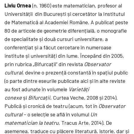
Liviu Ornea
(n. 1960) este matematician, profesor al
Universității din București și cercetător la Institutul
de Matematică al Academiei Române. A publicat peste
80 de articole de geometrie diferențială, o monografie
de specialitate și două cursuri universitare, a
conferențiat și a făcut cercetare în numeroase
institute și universități din lume. Începând din 2005,
prin rubrica „Bifurcații” din revista
Observator
cultural
, devine o prezență constantă în spațiul public
(o parte dintre eseurile publicate aici și în alte reviste
au fost adunate în volumele
Varietăți
conexe
și
Bifurcații
, Curtea Veche, 2008 și 2014).
Publică și cronică de teatru (acum, tot în
Observator
cultural
– o selecție se află în volumul
Un
matematician la teatru
, Tracus Arte, 2014). De
asemenea, traduce cu plăcere literatură, istorie, dar și