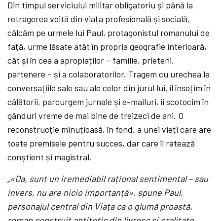
Din timpul serviciului militar obligatoriu și până la
retragerea voită din viața profesională și socială,
călcăm pe urmele lui Paul, protagonistul romanului de
față, urme lăsate atât în propria geografie interioară,
cât și în cea a apropiaților – familie, prieteni,
partenere – și a colaboratorilor. Tragem cu urechea la
conversațiile sale sau ale celor din jurul lui, îl însoțim în
călătorii, parcurgem jurnale și e-mailuri, îi scotocim în
gânduri vreme de mai bine de treizeci de ani. O
reconstrucție minuțioasă, în fond, a unei vieți care are
toate premisele pentru succes, dar care îl ratează
conștient și magistral.
„«Da, sunt un iremediabil rațional sentimental – sau
invers, nu are nicio importanță», spune Paul,
personajul central din Viața ca o glumă proastă,
roman construit antitetic din livresc și oralitate